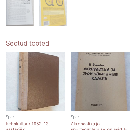
Seotud tooted
Sport
Sport
Kehakultuur 1952. 13.
Akrobaatika ja
aastakäik.
sportvõimlemise kavasid. E.