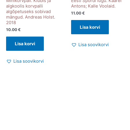
Minikorvpall. Klubis ja
Eesti Spordi lugu. Kaarel
algkoolis korvpalli
Antons; Kalle Voolaid.
algõpetuseks sobivad
11.00
€
mängud. Andreas Holst.
2018
Lisa korvi
10.00
€
Lisa korvi
Lisa soovikorvi
Lisa soovikorvi