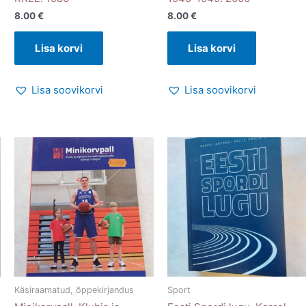
8.00
€
8.00
€
Lisa korvi
Lisa korvi
Lisa soovikorvi
Lisa soovikorvi
Käsiraamatud, õppekirjandus
Sport