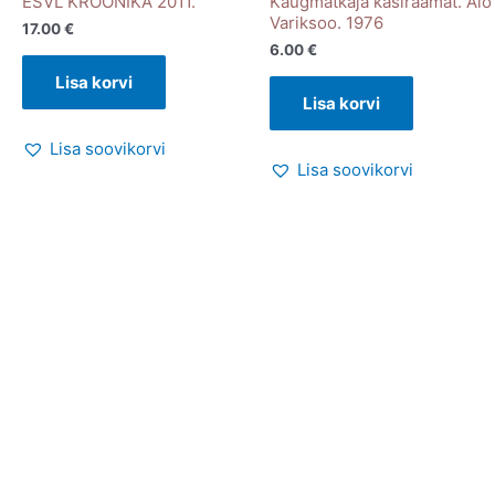
ESVL KROONIKA 2011.
Kaugmatkaja käsiraamat. Alo
Variksoo. 1976
17.00
€
6.00
€
Lisa korvi
Lisa korvi
Lisa soovikorvi
Lisa soovikorvi