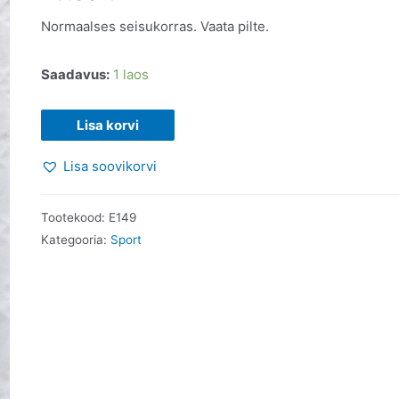
Normaalses seisukorras. Vaata pilte.
Saadavus:
1 laos
Maastikuratturi
Lisa korvi
treeningupiibel.
Lisa soovikorvi
Joe
Friel.
2004
Tootekood:
E149
kogus
Kategooria:
Sport