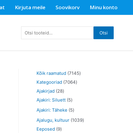
at
Kirjuta meile
Soovikorv
Minu konto
Otsi:
Otsi
7
Kõik raamatud
7145
7
1
Kategooriad
7064
2
0
4
Ajakirjad
28
8
5
6
5
Ajakiri: Siluett
5
t
t
4
t
5
Ajakiri: Täheke
5
o
o
t
o
t
1
Ajalugu, kultuur
1039
o
o
o
o
o
9
0
Eeposed
9