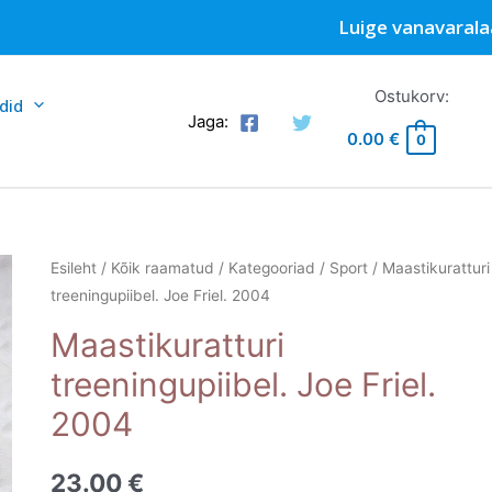
Luige vanavarala
Ostukorv:
did
Jaga:
0.00
€
0
Esileht
/
Kõik raamatud
/
Kategooriad
/
Sport
/ Maastikuratturi
treeningupiibel. Joe Friel. 2004
Maastikuratturi
treeningupiibel. Joe Friel.
2004
23.00
€