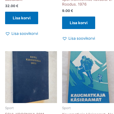
Roodus. 1976
32.00
€
9.00
€
Lisa korvi
Lisa korvi
Lisa soovikorvi
Lisa soovikorvi
Sport
Sport