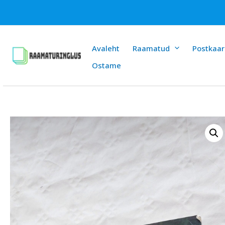
Skip
to
content
Avaleht
Raamatud
Postkaar
Ostame