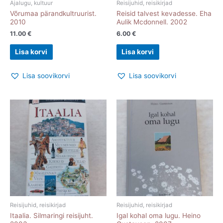
Ajalugu, kultuur
Reisijuhid, reisikirjad
Võrumaa pärandkultruurist.
Reisid talvest kevadesse. Eha
2010
Aulik Mcdonnell. 2002
11.00
€
6.00
€
Lisa korvi
Lisa korvi
Lisa soovikorvi
Lisa soovikorvi
Reisijuhid, reisikirjad
Reisijuhid, reisikirjad
Itaalia. Silmaringi reisijuht.
Igal kohal oma lugu. Heino