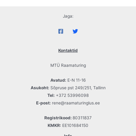
Jaga:
Kontaktid
MTÜ Raamaturing
Avatud:
E-N 11-16
Asukoht:
Sõpruse pst 249/251, Tallinn
Tel:
+372 53996098
E-post:
rene@raamaturinglus.ee
Registrikood:
80311837
KMKR:
EE101684150