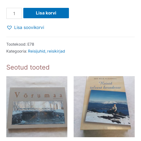
Meie
Lisa korvi
aasta
Siberis
Lisa soovikorvi
(+DVD).
Tuuli
Tootekood:
E78
Roosma,
Kategooria:
Reisijuhid, reisikirjad
Arbo
Seotud tooted
Tammiksaar.
2013
kogus