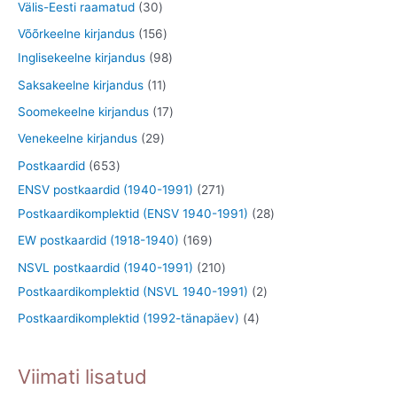
3
3
Välis-Eesti raamatud
30
t
e
d
o
t
0
1
Võõrkeelne kirjandus
156
t
e
d
o
t
5
9
Inglisekeelne kirjandus
98
t
e
o
o
6
8
1
Saksakeelne kirjandus
11
t
d
o
t
t
1
1
Soomekeelne kirjandus
17
e
d
o
o
t
7
2
Venekeelne kirjandus
29
t
e
o
o
o
t
9
6
Postkaardid
653
t
d
d
o
o
t
5
2
ENSV postkaardid (1940-1991)
271
e
e
d
o
o
3
7
2
Postkaardikomplektid (ENSV 1940-1991)
28
t
t
e
d
o
t
1
8
1
EW postkaardid (1918-1940)
169
t
e
d
o
t
t
6
2
NSVL postkaardid (1940-1991)
210
t
e
o
o
o
9
1
2
Postkaardikomplektid (NSVL 1940-1991)
2
t
d
o
o
t
0
t
4
Postkaardikomplektid (1992-tänapäev)
4
e
d
d
o
t
o
t
t
e
e
o
o
o
o
Viimati lisatud
t
t
d
o
d
o