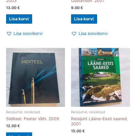
2003
Gustavson. 2007
13.00
€
9.00
€
Lisa korvi
Lisa korvi
Lisa soovikorvi
Lisa soovikorvi
Reisijuhid, reisikirjad
Reisijuhid, reisikirjad
Siiditeel. Peeter Vähi. 2009
Reisijuht Lääne-Eesti saared.
2001
12.00
€
15.00
€