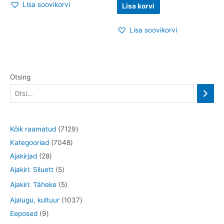
Lisa soovikorvi
Lisa korvi
Lisa soovikorvi
Otsing
7
Kõik raamatud
7129
7
1
Kategooriad
7048
2
0
2
Ajakirjad
28
8
5
4
9
Ajakiri: Siluett
5
t
t
8
t
5
Ajakiri: Täheke
5
o
o
t
o
t
1
Ajalugu, kultuur
1037
o
o
o
o
o
9
0
Eeposed
9
d
d
o
d