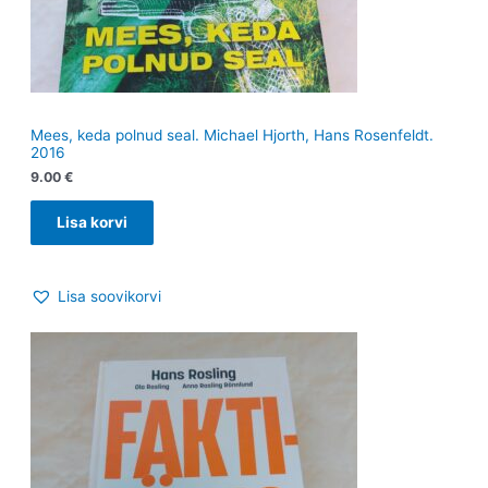
Mees, keda polnud seal. Michael Hjorth, Hans Rosenfeldt.
2016
9.00
€
Lisa korvi
Lisa soovikorvi