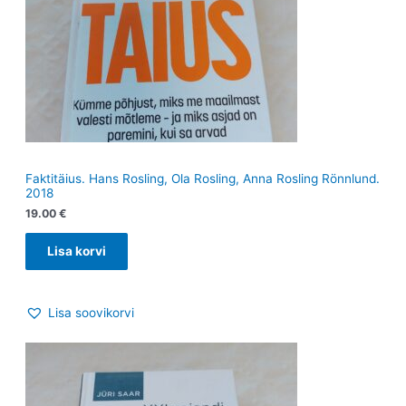
Faktitäius. Hans Rosling, Ola Rosling, Anna Rosling Rönnlund.
2018
19.00
€
Lisa korvi
Lisa soovikorvi