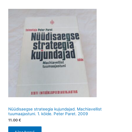
e
d
e
d
t
e
t
e
t
t
Nüüdisaegse strateegia kujundajad. Machiavellist
tuumaajastuni. 1. köide. Peter Paret. 2009
11.00
€