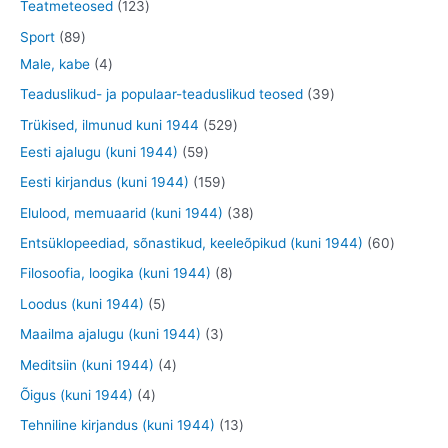
4
1
Teatmeteosed
123
e
d
o
o
t
2
8
Sport
89
t
e
o
o
o
3
9
4
Male, kabe
4
t
d
d
o
t
t
t
3
Teaduslikud- ja populaar-teaduslikud teosed
39
e
e
d
o
o
o
9
5
Trükised, ilmunud kuni 1944
529
t
t
e
o
o
o
t
5
2
Eesti ajalugu (kuni 1944)
59
t
d
d
d
o
9
9
1
Eesti kirjandus (kuni 1944)
159
e
e
e
o
t
t
5
3
Elulood, memuaarid (kuni 1944)
38
t
t
t
d
o
o
9
8
6
Entsüklopeediad, sõnastikud, keeleõpikud (kuni 1944)
60
e
o
o
t
t
0
8
Filosoofia, loogika (kuni 1944)
8
t
d
d
o
o
t
t
5
Loodus (kuni 1944)
5
e
e
o
o
o
o
t
3
Maailma ajalugu (kuni 1944)
3
t
t
d
d
o
o
o
t
4
Meditsiin (kuni 1944)
4
e
e
d
d
o
o
t
4
Õigus (kuni 1944)
4
t
t
e
e
d
o
o
t
1
Tehniline kirjandus (kuni 1944)
13
t
t
e
d
o
o