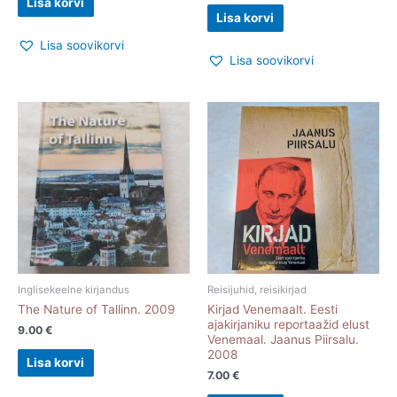
Lisa korvi
Lisa korvi
Lisa soovikorvi
Lisa soovikorvi
Inglisekeelne kirjandus
Reisijuhid, reisikirjad
The Nature of Tallinn. 2009
Kirjad Venemaalt. Eesti
ajakirjaniku reportaažid elust
9.00
€
Venemaal. Jaanus Piirsalu.
2008
Lisa korvi
7.00
€