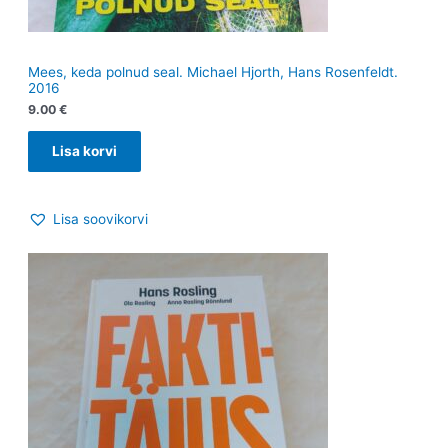
Mees, keda polnud seal. Michael Hjorth, Hans Rosenfeldt.
2016
9.00
€
Lisa korvi
Lisa soovikorvi