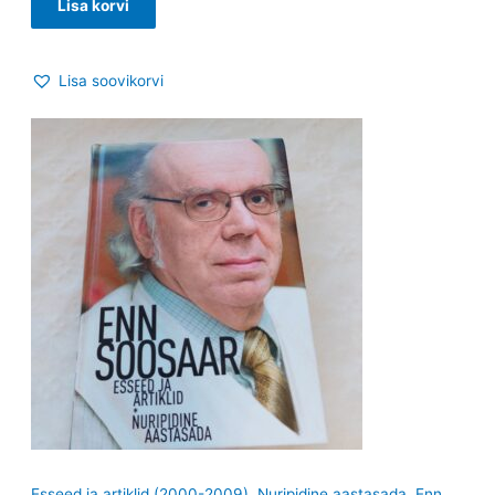
Lisa korvi
Lisa soovikorvi
Esseed ja artiklid (2000-2009). Nuripidine aastasada. Enn