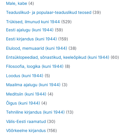
o
3
9
4
Male, kabe
4
t
d
d
o
t
t
t
3
Teaduslikud- ja populaar-teaduslikud teosed
39
e
e
d
o
o
o
9
5
Trükised, ilmunud kuni 1944
529
t
t
e
o
o
o
t
5
2
Eesti ajalugu (kuni 1944)
59
t
d
d
d
o
9
9
1
Eesti kirjandus (kuni 1944)
159
e
e
e
o
t
t
5
3
Elulood, memuaarid (kuni 1944)
38
t
t
t
d
o
o
9
8
6
Entsüklopeediad, sõnastikud, keeleõpikud (kuni 1944)
60
e
o
o
t
t
0
8
Filosoofia, loogika (kuni 1944)
8
t
d
d
o
o
t
t
5
Loodus (kuni 1944)
5
e
e
o
o
o
o
t
3
Maailma ajalugu (kuni 1944)
3
t
t
d
d
o
o
o
t
4
Meditsiin (kuni 1944)
4
e
e
d
d
o
o
t
4
Õigus (kuni 1944)
4
t
t
e
e
d
o
o
t
1
Tehniline kirjandus (kuni 1944)
13
t
t
e
d
o
o
3
3
Välis-Eesti raamatud
30
t
e
d
o
t
0
1
Võõrkeelne kirjandus
156
t
e