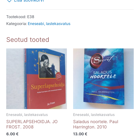
Lisa soovikorvi
Hsiu
Chen.
2006
Tootekood:
E38
Kategooria:
Eneseabi, lastekasvatus
kogus
Seotud tooted
Eneseabi, lastekasvatus
Eneseabi, lastekasvatus
SUPERLAPSEHOIDJA. JO
Saladus noortele. Paul
FROST. 2008
Harrington. 2010
6.00
€
13.00
€