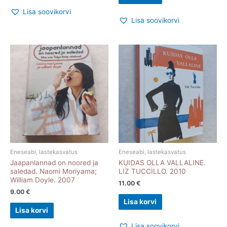
Lisa soovikorvi
Lisa soovikorvi
Eneseabi, lastekasvatus
Eneseabi, lastekasvatus
Jaapanlannad on noored ja
KUIDAS OLLA VALLALINE.
saledad. Naomi Moriyama;
LIZ TUCCILLO. 2010
William Doyle. 2007
11.00
€
9.00
€
Lisa korvi
Lisa korvi
Lisa soovikorvi