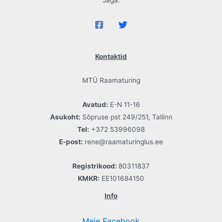
Kontaktid
MTÜ Raamaturing
Avatud:
E-N 11-16
Asukoht:
Sõpruse pst 249/251, Tallinn
Tel:
+372 53996098
E-post:
rene@raamaturinglus.ee
Registrikood:
80311837
KMKR:
EE101684150
Info
Meie Facebook