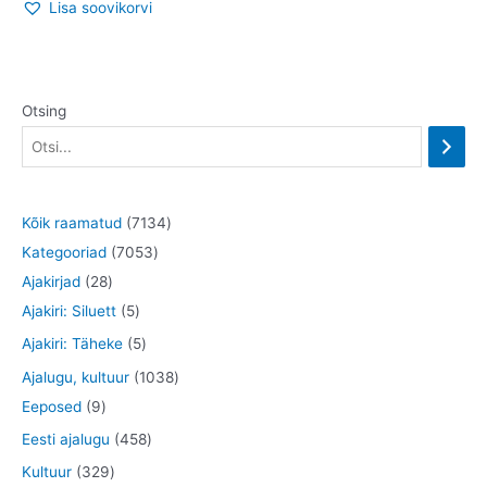
Lisa soovikorvi
Otsing
7
Kõik raamatud
7134
7
1
Kategooriad
7053
2
0
3
Ajakirjad
28
8
5
5
4
Ajakiri: Siluett
5
t
t
3
t
5
Ajakiri: Täheke
5
o
o
t
o
t
1
Ajalugu, kultuur
1038
o
o
o
o
o
9
0
Eeposed
9
d
d
o
d
o
t
3
4
Eesti ajalugu
458
e
e
d
e
d
o
8
5
3
Kultuur
329
t
t
e
t