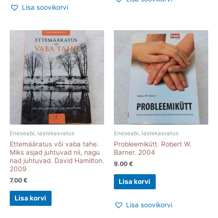
Lisa soovikorvi
Eneseabi, lastekasvatus
Eneseabi, lastekasvatus
Ettemääratus või vaba tahe.
Probleemikütt. Robert W.
Miks asjad juhtuvad nii, nagu
Barner. 2004
nad juhtuvad. David Hamilton.
9.00
€
2009
7.00
€
Lisa korvi
Lisa korvi
Lisa soovikorvi