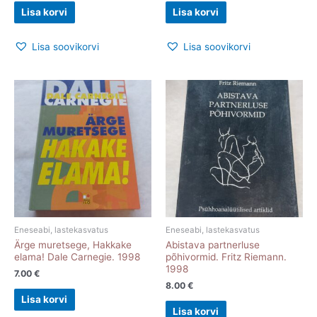
Lisa korvi
Lisa korvi
Lisa soovikorvi
Lisa soovikorvi
Eneseabi, lastekasvatus
Eneseabi, lastekasvatus
Ärge muretsege, Hakkake
Abistava partnerluse
elama! Dale Carnegie. 1998
põhivormid. Fritz Riemann.
1998
7.00
€
8.00
€
Lisa korvi
Lisa korvi