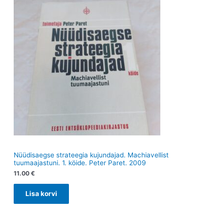
t
t
Nüüdisaegse strateegia kujundajad. Machiavellist
tuumaajastuni. 1. köide. Peter Paret. 2009
11.00
€
Lisa korvi