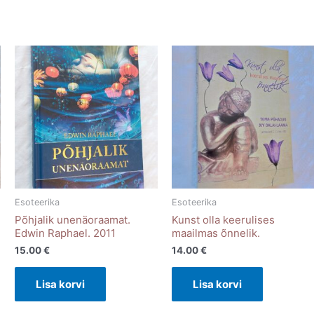
Esoteerika
Esoteerika
Põhjalik unenäoraamat.
Kunst olla keerulises
Edwin Raphael. 2011
maailmas õnnelik.
15.00
€
14.00
€
Lisa korvi
Lisa korvi