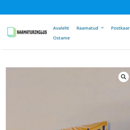
Skip
to
content
Avaleht
Raamatud
Postkaar
Ostame