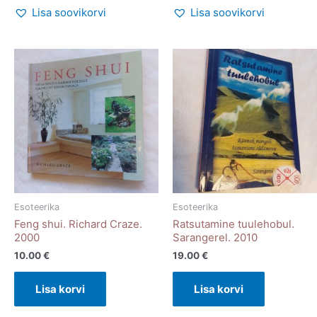
Lisa soovikorvi
Lisa soovikorvi
Esoteerika
Esoteerika
Feng shui. Richard Craze.
Ratsutamine tuulehobul.
2000
Sarangerel. 2010
10.00
€
19.00
€
Lisa korvi
Lisa korvi