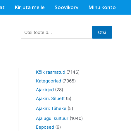
at
Kirjuta meile
Soovikorv
Minu konto
Otsi:
Otsi
7
Kõik raamatud
7146
7
1
Kategooriad
7065
2
0
4
Ajakirjad
28
8
5
6
6
Ajakiri: Siluett
5
t
t
5
t
5
Ajakiri: Täheke
5
o
o
t
o
t
1
Ajalugu, kultuur
1040
o
o
o
o
o
9
0
Eeposed
9