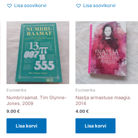
Lisa soovikorvi
Lisa soovikorvi
Esoteerika
Esoteerika
Numbriraamat. Tim Glynne-
Nastja armastuse maagia.
Jones. 2009
2014
9.00
€
4.00
€
Lisa korvi
Lisa korvi