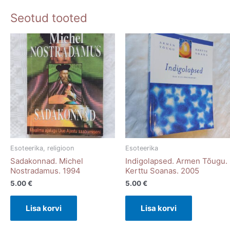
Seotud tooted
Esoteerika, religioon
Esoteerika
Sadakonnad. Michel
Indigolapsed. Armen Tõugu.
Nostradamus. 1994
Kerttu Soanas. 2005
5.00
€
5.00
€
Lisa korvi
Lisa korvi