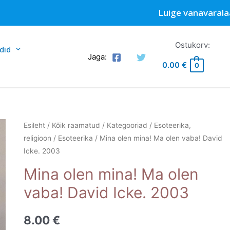
Luige vanavarala
Ostukorv:
did
Jaga:
0.00
€
0
Esileht
/
Kõik raamatud
/
Kategooriad
/
Esoteerika,
religioon
/
Esoteerika
/ Mina olen mina! Ma olen vaba! David
Icke. 2003
Mina olen mina! Ma olen
vaba! David Icke. 2003
8.00
€