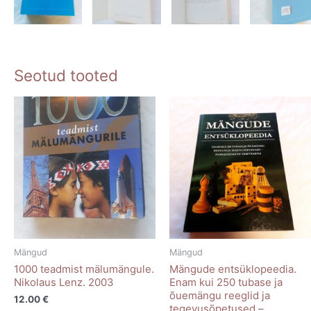
Seotud tooted
Mängud
Mängud
1000 teadmist mälumängule.
Mängude entsüklopeedia.
Nikolaus Lenz. 2003
Enam kui 250 tubase ja
õuemängu reeglid ja
12.00
€
tegevusõpetused –