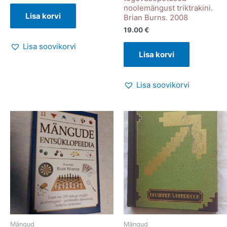
noolemängust triktrakini.
Lisa korvi
Brian Burns. 2008
19.00
€
Lisa soovikorvi
Lisa korvi
Lisa soovikorvi
Mängud
Mängud