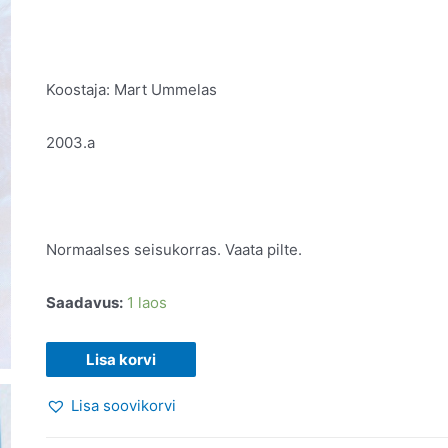
Koostaja: Mart Ummelas
2003.a
Normaalses seisukorras. Vaata pilte.
Saadavus:
1 laos
Mnemoturniir.
Lisa korvi
2003
Lisa soovikorvi
kogus