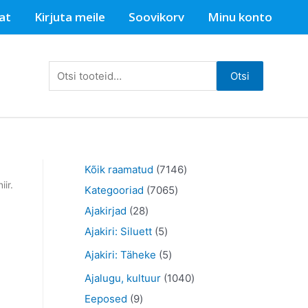
at
Kirjuta meile
Soovikorv
Minu konto
Otsi:
Otsi
7
Kõik raamatud
7146
ir.
7
1
Kategooriad
7065
2
0
4
Ajakirjad
28
8
5
6
6
Ajakiri: Siluett
5
t
t
5
t
5
Ajakiri: Täheke
5
o
o
t
o
t
1
Ajalugu, kultuur
1040
o
o
o
o
o
9
0
Eeposed
9