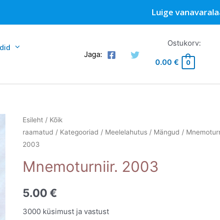
Luige vanavarala
Ostukorv:
did
Jaga:
0.00
€
0
Esileht
/
Kõik
raamatud
/
Kategooriad
/
Meelelahutus
/
Mängud
/ Mnemoturni
2003
Mnemoturniir. 2003
5.00
€
3000 küsimust ja vastust