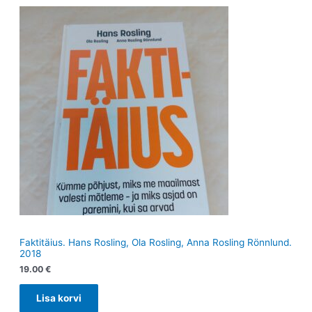
Faktitäius. Hans Rosling, Ola Rosling, Anna Rosling Rönnlund.
2018
19.00
€
Lisa korvi