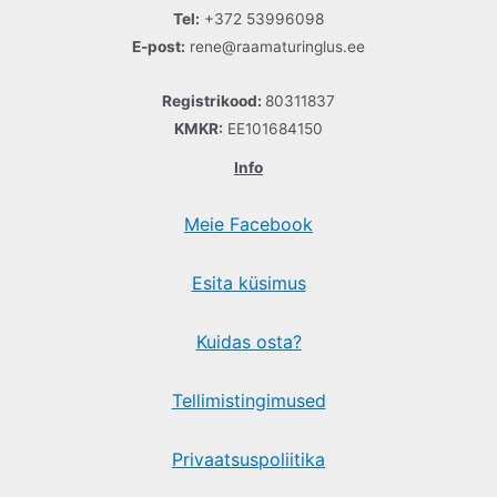
Tel:
+372 53996098
E-post:
rene@raamaturinglus.ee
Registrikood:
80311837
KMKR:
EE101684150
Info
Meie Facebook
Esita küsimus
Kuidas osta?
Tellimistingimused
Privaatsuspoliitika