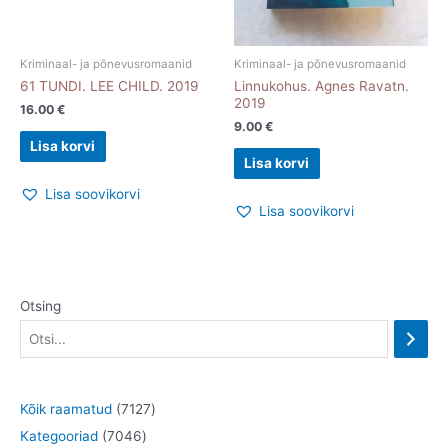
Kriminaal- ja põnevusromaanid
Kriminaal- ja põnevusromaanid
61 TUNDI. LEE CHILD. 2019
Linnukohus. Agnes Ravatn.
2019
16.00
€
9.00
€
Lisa korvi
Lisa korvi
Lisa soovikorvi
Lisa soovikorvi
Otsing
7
Kõik raamatud
7127
7
1
Kategooriad
7046