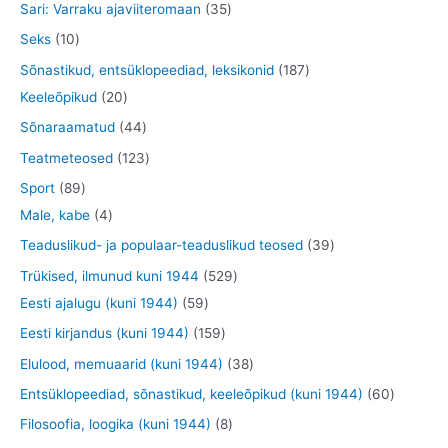
t
t
3
Sari: Varraku ajaviiteromaan
35
t
t
d
o
o
o
5
1
Seks
10
e
d
o
o
t
0
1
Sõnastikud, entsüklopeediad, leksikonid
187
t
e
d
d
o
t
2
8
Keeleõpikud
20
t
e
e
o
o
0
7
4
Sõnaraamatud
44
t
t
d
o
t
t
4
1
Teatmeteosed
123
e
d
o
o
t
2
8
Sport
89
t
e
o
o
o
3
9
4
Male, kabe
4
t
d
d
o
t
t
t
3
Teaduslikud- ja populaar-teaduslikud teosed
39
e
e
d
o
o
o
9
5
Trükised, ilmunud kuni 1944
529
t
t
e
o
o
o
t
5
2
Eesti ajalugu (kuni 1944)
59
t
d
d
d
o
9
9
1
Eesti kirjandus (kuni 1944)
159
e
e
e
o
t
t
5
3
Elulood, memuaarid (kuni 1944)
38
t
t
t
d
o
o
9
8
6
Entsüklopeediad, sõnastikud, keeleõpikud (kuni 1944)
60
e
o
o
t
t
0
8
Filosoofia, loogika (kuni 1944)
8
t
d
d
o
o
t