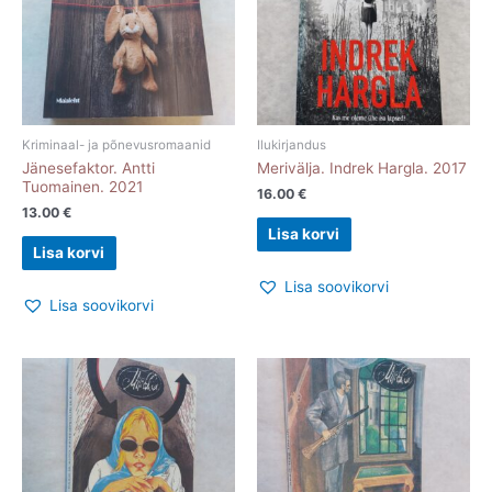
Kriminaal- ja põnevusromaanid
Ilukirjandus
Jänesefaktor. Antti
Merivälja. Indrek Hargla. 2017
Tuomainen. 2021
16.00
€
13.00
€
Lisa korvi
Lisa korvi
Lisa soovikorvi
Lisa soovikorvi