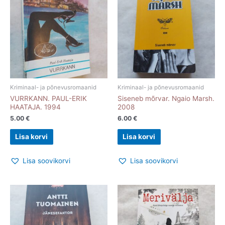
Kriminaal- ja põnevusromaanid
Kriminaal- ja põnevusromaanid
VURRKANN. PAUL-ERIK
Siseneb mõrvar. Ngaio Marsh.
HAATAJA. 1994
2008
5.00
€
6.00
€
Lisa korvi
Lisa korvi
Lisa soovikorvi
Lisa soovikorvi