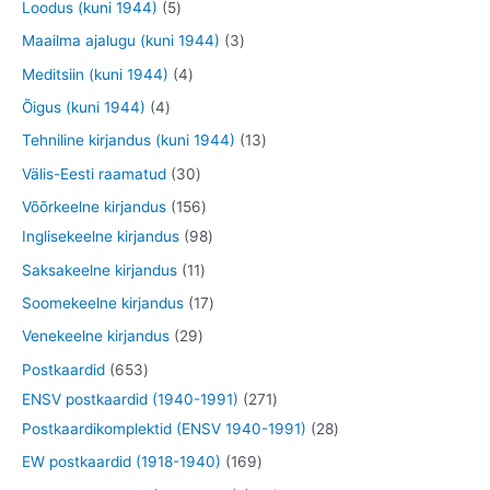
t
5
Loodus (kuni 1944)
5
e
e
o
o
o
o
t
3
Maailma ajalugu (kuni 1944)
3
t
t
d
d
o
o
o
t
4
Meditsiin (kuni 1944)
4
e
e
d
d
o
o
t
4
Õigus (kuni 1944)
4
t
t
e
e
d
o
o
t
1
Tehniline kirjandus (kuni 1944)
13
t
t
e
d
o
o
3
3
Välis-Eesti raamatud
30
t
e
d
o
t
0
1
Võõrkeelne kirjandus
156
t
e
d
o
t
5
9
Inglisekeelne kirjandus
98
t
e
o
o
6
8
1
Saksakeelne kirjandus
11
t
d
o
t
t
1
1
Soomekeelne kirjandus
17
e
d
o
o
t
7
2
Venekeelne kirjandus
29
t
e
o
o
o
t
9
6
Postkaardid
653
t
d
d
o
o
t
5
2
ENSV postkaardid (1940-1991)
271
e
e
d
o
o
3
7
2
Postkaardikomplektid (ENSV 1940-1991)
28
t
t
e
d
o
t
1
8
1
EW postkaardid (1918-1940)
169
t
e
d
o
t
t