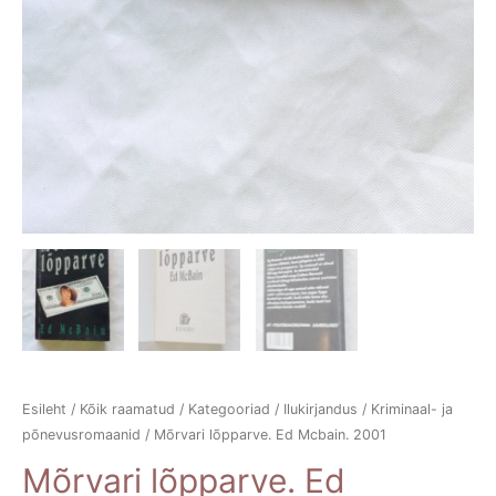
Esileht
/
Kõik raamatud
/
Kategooriad
/
Ilukirjandus
/
Kriminaal- ja
põnevusromaanid
/ Mõrvari lõpparve. Ed Mcbain. 2001
Mõrvari lõpparve. Ed