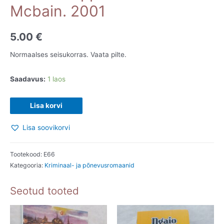
Mcbain. 2001
5.00
€
Normaalses seisukorras. Vaata pilte.
Saadavus:
1 laos
Mõrvari
Lisa korvi
lõpparve.
Lisa soovikorvi
Ed
Mcbain.
2001
Tootekood:
E66
Kategooria:
Kriminaal- ja põnevusromaanid
kogus
Seotud tooted