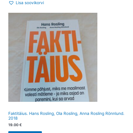
Lisa soovikorvi
Faktitäius. Hans Rosling, Ola Rosling, Anna Rosling Rönnlund.
2018
19.00
€