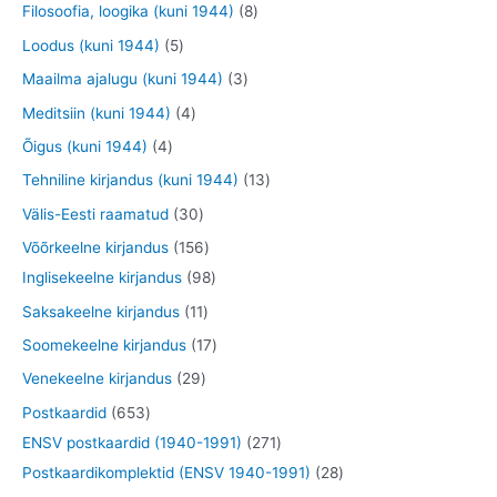
t
0
8
Filosoofia, loogika (kuni 1944)
8
t
d
d
o
o
t
t
5
Loodus (kuni 1944)
5
e
e
o
o
o
o
t
3
Maailma ajalugu (kuni 1944)
3
t
t
d
d
o
o
o
t
4
Meditsiin (kuni 1944)
4
e
e
d
d
o
o
t
4
Õigus (kuni 1944)
4
t
t
e
e
d
o
o
t
1
Tehniline kirjandus (kuni 1944)
13
t
t
e
d
o
o
3
3
Välis-Eesti raamatud
30
t
e
d
o
t
0
1
Võõrkeelne kirjandus
156
t
e
d
o
t
5
9
Inglisekeelne kirjandus
98
t
e
o
o
6
8
1
Saksakeelne kirjandus
11
t
d
o
t
t
1
1
Soomekeelne kirjandus
17
e
d
o
o
t
7
2
Venekeelne kirjandus
29
t
e
o
o
o
t
9
6
Postkaardid
653
t
d
d
o
o
t
5
2
ENSV postkaardid (1940-1991)
271
e
e
d
o
o
3
7
2
Postkaardikomplektid (ENSV 1940-1991)
28
t
t
e
d