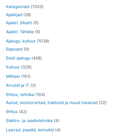
7
1
Kategooriad
7053
2
0
3
Ajakirjad
28
8
5
5
4
Ajakiri: Siluett
5
t
t
3
t
5
Ajakiri: Täheke
5
o
o
t
o
t
1
Ajalugu, kultuur
1038
o
o
o
o
o
9
0
Eeposed
9
d
d
o
d
o
t
3
4
Eesti ajalugu
458
e
e
d
e
d
o
8
5
3
Kultuur
329
t
t
e
t
e
o
t
8
2
1
Militaar
101
t
t
d
o
t
9
0
2
Arvutid ja IT
2
e
o
o
t
1
t
1
Ehitus, tehnika
104
t
d
o
o
t
o
0
2
Autod, mootorrattad, traktorid ja muud masinad
22
e
d
o
o
o
4
2
4
Ehitus
42
t
e
d
o
d
t
t
2
4
Elektro- ja raadiotehnika
4
t
e
d
e
o
o
t
t
4
Laevad, paadid, lennukid
4
t
e
t