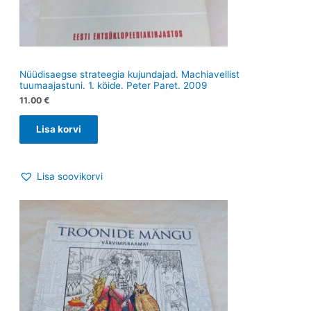
Nüüdisaegse strateegia kujundajad. Machiavellist
tuumaajastuni. 1. köide. Peter Paret. 2009
11.00
€
Lisa korvi
Lisa soovikorvi