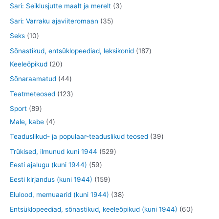
o
t
6
3
Sari: Seiklusjutte maalt ja merelt
3
t
e
e
o
o
t
t
3
Sari: Varraku ajaviiteromaan
35
t
t
d
o
o
o
5
1
Seks
10
e
d
o
o
t
0
1
Sõnastikud, entsüklopeediad, leksikonid
187
t
e
d
d
o
t
2
8
Keeleõpikud
20
t
e
e
o
o
0
7
4
Sõnaraamatud
44
t
t
d
o
t
t
4
1
Teatmeteosed
123
e
d
o
o
t
2
8
Sport
89
t
e
o
o
o
3
9
4
Male, kabe
4
t
d
d
o
t
t
t
3
Teaduslikud- ja populaar-teaduslikud teosed
39
e
e
d
o
o
o
9
5
Trükised, ilmunud kuni 1944
529
t
t
e
o
o
o
t
5
2
Eesti ajalugu (kuni 1944)
59
t
d
d
d
o
9
9
1
Eesti kirjandus (kuni 1944)
159
e
e
e
o
t
t
5
3
Elulood, memuaarid (kuni 1944)
38
t
t
t
d
o
o
9
8
6
Entsüklopeediad, sõnastikud, keeleõpikud (kuni 1944)
60
e
o
o
t