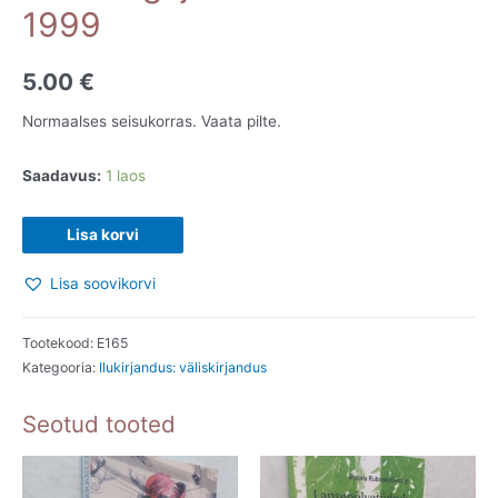
1999
5.00
€
Normaalses seisukorras. Vaata pilte.
Saadavus:
1 laos
Mõttelugeja.
Lisa korvi
Pete
Lisa soovikorvi
Johnson.
1999
kogus
Tootekood:
E165
Kategooria:
Ilukirjandus: väliskirjandus
Seotud tooted