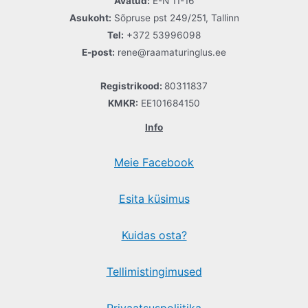
Avatud:
E-N 11-16
Asukoht:
Sõpruse pst 249/251, Tallinn
Tel:
+372 53996098
E-post:
rene@raamaturinglus.ee
Registrikood:
80311837
KMKR:
EE101684150
Info
Meie Facebook
Esita küsimus
Kuidas osta?
Tellimistingimused
Privaatsuspoliitika