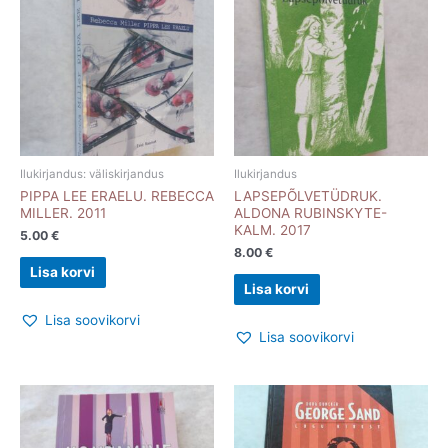
Ilukirjandus: väliskirjandus
Ilukirjandus
PIPPA LEE ERAELU. REBECCA
LAPSEPÕLVETÜDRUK.
MILLER. 2011
ALDONA RUBINSKYTE-
KALM. 2017
5.00
€
8.00
€
Lisa korvi
Lisa korvi
Lisa soovikorvi
Lisa soovikorvi