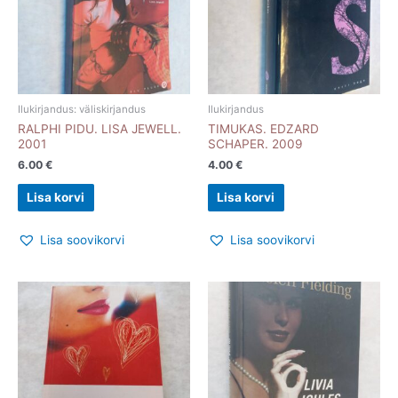
Ilukirjandus: väliskirjandus
Ilukirjandus
RALPHI PIDU. LISA JEWELL.
TIMUKAS. EDZARD
2001
SCHAPER. 2009
6.00
€
4.00
€
Lisa korvi
Lisa korvi
Lisa soovikorvi
Lisa soovikorvi