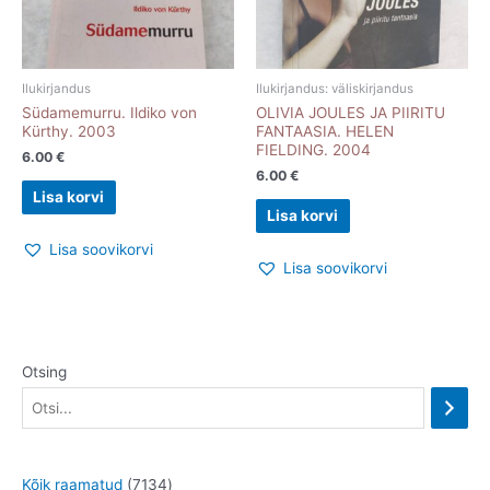
Ilukirjandus
Ilukirjandus: väliskirjandus
Südamemurru. Ildiko von
OLIVIA JOULES JA PIIRITU
Kürthy. 2003
FANTAASIA. HELEN
FIELDING. 2004
6.00
€
6.00
€
Lisa korvi
Lisa korvi
Lisa soovikorvi
Lisa soovikorvi
Otsing
7
Kõik raamatud
7134