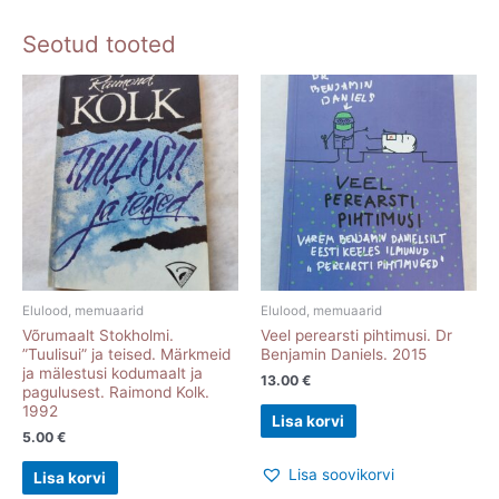
Seotud tooted
Elulood, memuaarid
Elulood, memuaarid
Võrumaalt Stokholmi.
Veel perearsti pihtimusi. Dr
”Tuulisui” ja teised. Märkmeid
Benjamin Daniels. 2015
ja mälestusi kodumaalt ja
13.00
€
pagulusest. Raimond Kolk.
1992
Lisa korvi
5.00
€
Lisa soovikorvi
Lisa korvi