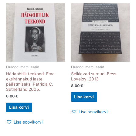
Elulood, memuaarid
Elulood, memuaarid
Hädaohtlik teekond. Ema
Seiklevad surnud. Bess
eksirännakud laste
Lovejoy. 2013
päästmiseks. Patricia C.
8.00
€
Sutherland 2005.
6.00
€
Lisa korvi
Lisa korvi
Lisa soovikorvi
Lisa soovikorvi