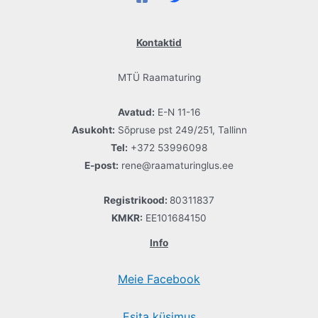
Kontaktid
MTÜ Raamaturing
Avatud:
E-N 11-16
Asukoht:
Sõpruse pst 249/251, Tallinn
Tel:
+372 53996098
E-post:
rene@raamaturinglus.ee
Registrikood:
80311837
KMKR:
EE101684150
Info
Meie Facebook
Esita küsimus