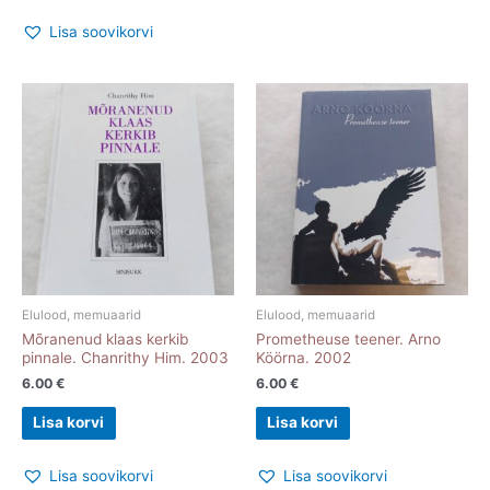
Lisa soovikorvi
Elulood, memuaarid
Elulood, memuaarid
Mõranenud klaas kerkib
Prometheuse teener. Arno
pinnale. Chanrithy Him. 2003
Köörna. 2002
6.00
€
6.00
€
Lisa korvi
Lisa korvi
Lisa soovikorvi
Lisa soovikorvi