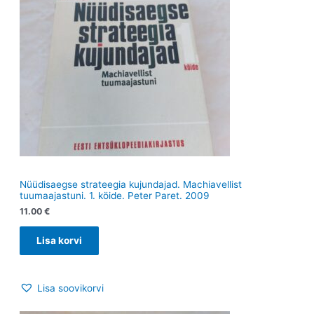
Nüüdisaegse strateegia kujundajad. Machiavellist
tuumaajastuni. 1. köide. Peter Paret. 2009
11.00
€
Lisa korvi
Lisa soovikorvi