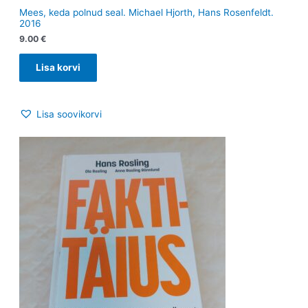
Mees, keda polnud seal. Michael Hjorth, Hans Rosenfeldt.
2016
9.00
€
Lisa korvi
Lisa soovikorvi