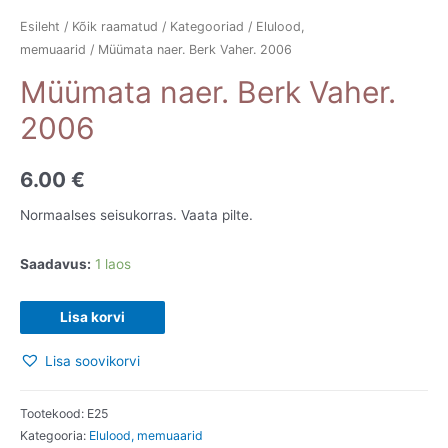
Esileht
/
Kõik raamatud
/
Kategooriad
/
Elulood,
memuaarid
/ Müümata naer. Berk Vaher. 2006
Müümata naer. Berk Vaher.
2006
6.00
€
Normaalses seisukorras. Vaata pilte.
Saadavus:
1 laos
Müümata
Lisa korvi
naer.
Lisa soovikorvi
Berk
Vaher.
2006
Tootekood:
E25
Kategooria:
Elulood, memuaarid
kogus