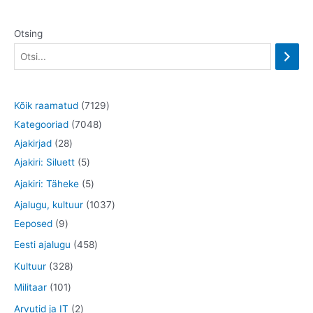
Otsing
7
Kõik raamatud
7129
7
1
Kategooriad
7048
2
0
2
Ajakirjad
28
8
5
4
9
Ajakiri: Siluett
5
t
t
8
t
5
Ajakiri: Täheke
5
o
o
t
o
t
1
Ajalugu, kultuur
1037
o
o
o
o
o
9
0
Eeposed
9
d
d
o
d
o
t
3
4
Eesti ajalugu
458
e
e
d
e
d
o
7
5
3
Kultuur
328
t
t
e
t
e
o
t
8
2
1
Militaar
101
t
t
d
o
t
8
0
2
Arvutid ja IT
2