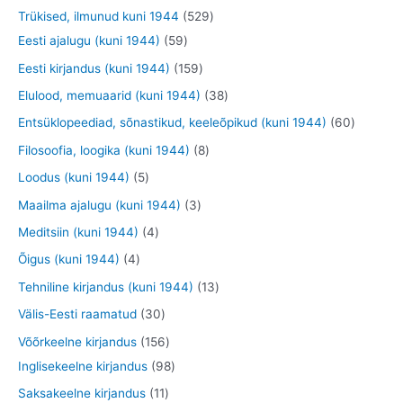
e
e
d
o
o
o
9
5
Trükised, ilmunud kuni 1944
529
t
t
e
o
o
o
t
5
2
Eesti ajalugu (kuni 1944)
59
t
d
d
d
o
9
9
1
Eesti kirjandus (kuni 1944)
159
e
e
e
o
t
t
5
3
Elulood, memuaarid (kuni 1944)
38
t
t
t
d
o
o
9
8
6
Entsüklopeediad, sõnastikud, keeleõpikud (kuni 1944)
60
e
o
o
t
t
0
8
Filosoofia, loogika (kuni 1944)
8
t
d
d
o
o
t
t
5
Loodus (kuni 1944)
5
e
e
o
o
o
o
t
3
Maailma ajalugu (kuni 1944)
3
t
t
d
d
o
o
o
t
4
Meditsiin (kuni 1944)
4
e
e
d
d
o
o
t
4
Õigus (kuni 1944)
4
t
t
e
e
d
o
o
t
1
Tehniline kirjandus (kuni 1944)
13
t
t
e
d
o
o
3
3
Välis-Eesti raamatud
30
t
e
d
o
t
0
1
Võõrkeelne kirjandus
156
t
e
d
o
t
5
9
Inglisekeelne kirjandus
98
t
e
o
o
6
8
1
Saksakeelne kirjandus
11