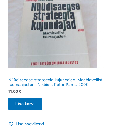
Nüüdisaegse strateegia kujundajad. Machiavellist
tuumaajastuni. 1. köide. Peter Paret. 2009
11.00
€
Lisa korvi
Lisa soovikorvi