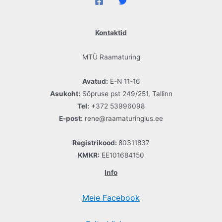
Kontaktid
MTÜ Raamaturing
Avatud:
E-N 11-16
Asukoht:
Sõpruse pst 249/251, Tallinn
Tel:
+372 53996098
E-post:
rene@raamaturinglus.ee
Registrikood:
80311837
KMKR:
EE101684150
Info
Meie Facebook