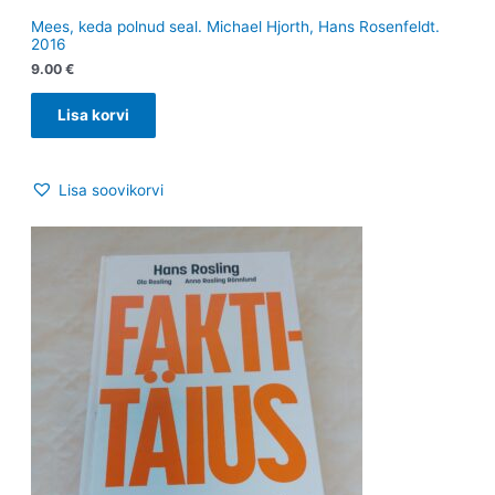
Mees, keda polnud seal. Michael Hjorth, Hans Rosenfeldt.
2016
9.00
€
Lisa korvi
Lisa soovikorvi