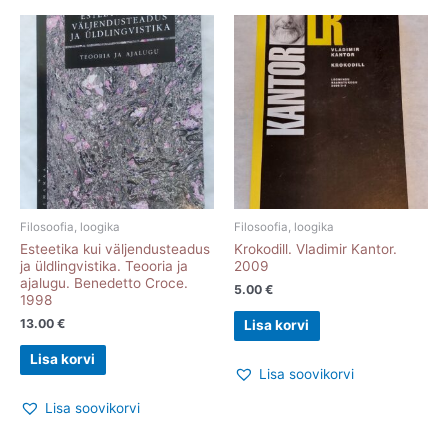
Filosoofia, loogika
Filosoofia, loogika
Esteetika kui väljendusteadus
Krokodill. Vladimir Kantor.
ja üldlingvistika. Teooria ja
2009
ajalugu. Benedetto Croce.
5.00
€
1998
13.00
€
Lisa korvi
Lisa korvi
Lisa soovikorvi
Lisa soovikorvi