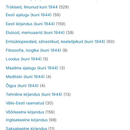
e
e
d
o
o
o
9
5
Trükised, ilmunud kuni 1944
529
t
t
e
o
o
o
t
5
2
Eesti ajalugu (kuni 1944)
59
t
d
d
d
o
9
9
1
Eesti kirjandus (kuni 1944)
159
e
e
e
o
t
t
5
3
Elulood, memuaarid (kuni 1944)
38
t
t
t
d
o
o
9
8
6
Entsüklopeediad, sõnastikud, keeleõpikud (kuni 1944)
60
e
o
o
t
t
0
8
Filosoofia, loogika (kuni 1944)
8
t
d
d
o
o
t
t
5
Loodus (kuni 1944)
5
e
e
o
o
o
o
t
3
Maailma ajalugu (kuni 1944)
3
t
t
d
d
o
o
o
t
4
Meditsiin (kuni 1944)
4
e
e
d
d
o
o
t
4
Õigus (kuni 1944)
4
t
t
e
e
d
o
o
t
1
Tehniline kirjandus (kuni 1944)
13
t
t
e
d
o
o
3
3
Välis-Eesti raamatud
30
t
e
d
o
t
0
1
Võõrkeelne kirjandus
156
t
e
d
o
t
5
9
Inglisekeelne kirjandus
98
t
e
o
o
6
8
1
Saksakeelne kirjandus
11