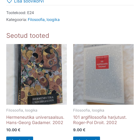
Lisa soovikorvi
Tootekood:
E24
Kategooria:
Filosoofia, loogika
Seotud tooted
Filosoofia, loogika
Filosoofia, loogika
Hermeneutika universaalsus.
101 argifilosoofia harjutust.
Hans-Georg Gadamer. 2002
Roger-Pol Droit. 2002
10.00
€
9.00
€