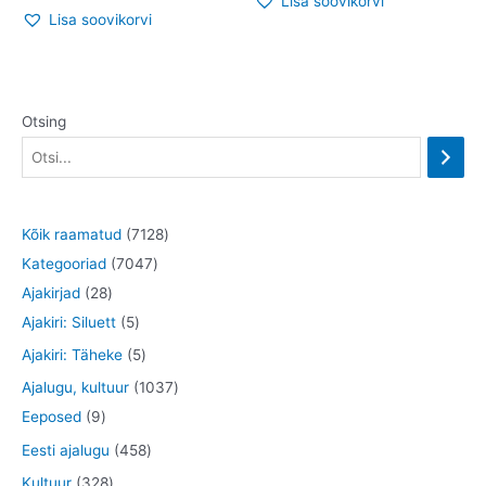
Lisa soovikorvi
Lisa soovikorvi
Otsing
7
Kõik raamatud
7128
7
1
Kategooriad
7047
2
0
2
Ajakirjad
28
8
5
4
8
Ajakiri: Siluett
5
t
t
7
t
5
Ajakiri: Täheke
5
o
o
t
o
t
1
Ajalugu, kultuur
1037
o
o
o
o
o
9
0
Eeposed
9
d
d
o
d
o
t
3
4
Eesti ajalugu
458
e
e
d
e
d
o
7
5
3
Kultuur
328