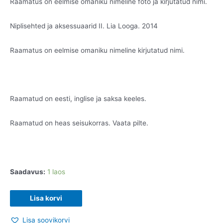
Raamatus on eelmise omaniku nimeline foto ja kirjutatud nimi.
Niplisehted ja aksessuaarid II. Lia Looga. 2014
Raamatus on eelmise omaniku nimeline kirjutatud nimi.
Raamatud on eesti, inglise ja saksa keeles.
Raamatud on heas seisukorras. Vaata pilte.
Saadavus:
1 laos
Niplisehted
Lisa korvi
ja
Lisa soovikorvi
aksessuaarid.