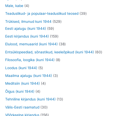
t
e
o
o
o
3
9
4
Male, kabe
4
t
d
d
o
t
t
t
3
Teaduslikud- ja populaar-teaduslikud teosed
39
e
e
d
o
o
o
9
5
Trükised, ilmunud kuni 1944
529
t
t
e
o
o
o
t
5
2
Eesti ajalugu (kuni 1944)
59
t
d
d
d
o
9
9
1
Eesti kirjandus (kuni 1944)
159
e
e
e
o
t
t
5
3
Elulood, memuaarid (kuni 1944)
38
t
t
t
d
o
o
9
8
6
Entsüklopeediad, sõnastikud, keeleõpikud (kuni 1944)
60
e
o
o
t
t
0
8
Filosoofia, loogika (kuni 1944)
8
t
d
d
o
o
t
t
5
Loodus (kuni 1944)
5
e
e
o
o
o
o
t
3
Maailma ajalugu (kuni 1944)
3
t
t
d
d
o
o
o
t
4
Meditsiin (kuni 1944)
4
e
e
d
d
o
o
t
4
Õigus (kuni 1944)
4
t
t
e
e
d
o
o
t
1
Tehniline kirjandus (kuni 1944)
13
t
t
e
d
o
o
3
3
Välis-Eesti raamatud
30
t
e
d
o
t
0
1
Võõrkeelne kirjandus
156