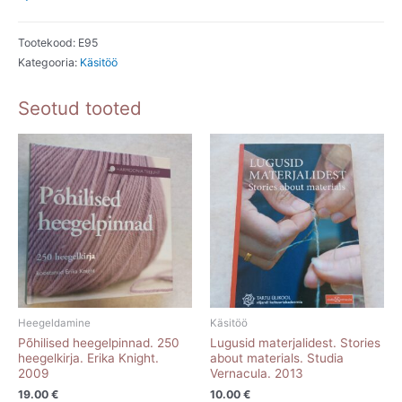
I-
II.osa.
Tootekood:
E95
Kategooria:
Käsitöö
Lia
Looga.
Seotud tooted
2012;
2014.
kogus
Heegeldamine
Käsitöö
Põhilised heegelpinnad. 250
Lugusid materjalidest. Stories
heegelkirja. Erika Knight.
about materials. Studia
2009
Vernacula. 2013
19.00
€
10.00
€