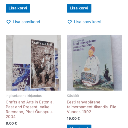
Lisa korvi
Lisa korvi
Lisa soovikorvi
Lisa soovikorvi
Inglisekeelne kirjandus
Käsitöö
Crafts and Arts in Estonia.
Eesti rahvapärane
Past and Present. Vaike
taimornament tikandis. Elle
Reemann, Piret Õunapuu.
Vunder. 1992
2004
19.00
€
8.00
€