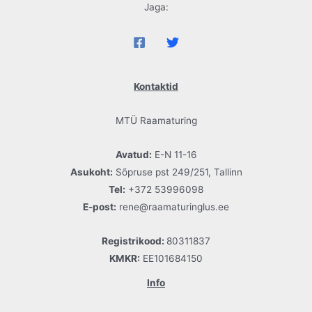
Jaga:
Kontaktid
MTÜ Raamaturing
Avatud:
E-N 11-16
Asukoht:
Sõpruse pst 249/251, Tallinn
Tel:
+372 53996098
E-post:
rene@raamaturinglus.ee
Registrikood:
80311837
KMKR:
EE101684150
Info