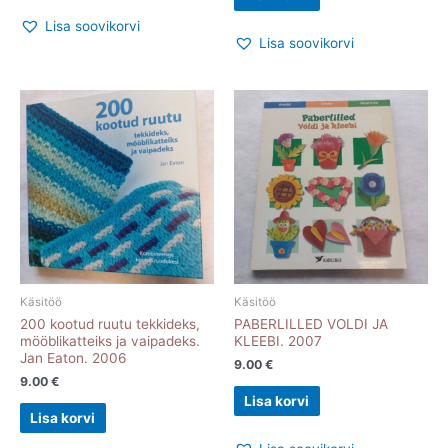
Lisa soovikorvi
Lisa soovikorvi
Käsitöö
Käsitöö
200 kootud ruutu tekkideks,
PABERLILLED VOLDI JA
mööblikatteiks ja vaipadeks.
KLEEBI. 2007
Jan Eaton. 2006
9.00
€
9.00
€
Lisa korvi
Lisa korvi