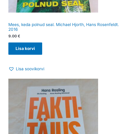
Mees, keda polnud seal. Michael Hjorth, Hans Rosenfeldt.
2016
9.00
€
Lisa korvi
Lisa soovikorvi