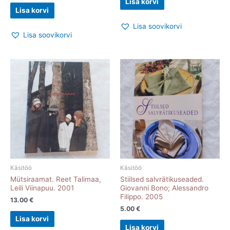
Lisa korvi
Lisa korvi
Lisa soovikorvi
Lisa soovikorvi
Käsitöö
Käsitöö
Mütsiraamat. Reet Talimaa,
Stiilsed salvrätikuseaded.
Leili Viinapuu. 2001
Giovanni Bono; Alessandro
Filippo. 2005
13.00
€
5.00
€
Lisa korvi
Lisa korvi