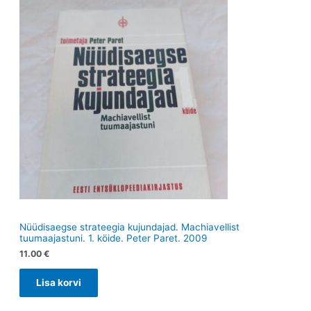
e
t
t
Nüüdisaegse strateegia kujundajad. Machiavellist
tuumaajastuni. 1. köide. Peter Paret. 2009
11.00
€
Lisa korvi