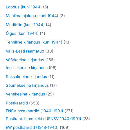
t
d
d
o
o
t
t
5
Loodus (kuni 1944)
5
e
e
o
o
o
o
t
3
Maailma ajalugu (kuni 1944)
3
t
t
d
d
o
o
o
t
4
Meditsiin (kuni 1944)
4
e
e
d
d
o
o
t
4
Õigus (kuni 1944)
4
t
t
e
e
d
o
o
t
1
Tehniline kirjandus (kuni 1944)
13
t
t
e
d
o
o
3
3
Välis-Eesti raamatud
30
t
e
d
o
t
0
1
Võõrkeelne kirjandus
156
t
e
d
o
t
5
9
Inglisekeelne kirjandus
98
t
e
o
o
6
8
1
Saksakeelne kirjandus
11
t
d
o
t
t
1
1
Soomekeelne kirjandus
17
e
d
o
o
t
7
2
Venekeelne kirjandus
29
t
e
o
o
o
t
9
6
Postkaardid
653
t
d
d
o
o
t
5
2
ENSV postkaardid (1940-1991)
271
e
e
d
o
o
3
7
2
Postkaardikomplektid (ENSV 1940-1991)
28
t
t
e
d
o
t
1
8
1
EW postkaardid (1918-1940)
169