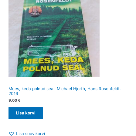
Mees, keda polnud seal. Michael Hjorth, Hans Rosenfeldt.
2016
9.00
€
Lisa korvi
Lisa soovikorvi