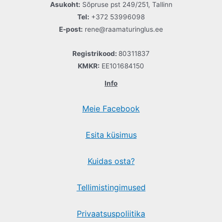
Asukoht:
Sõpruse pst 249/251, Tallinn
Tel:
+372 53996098
E-post:
rene@raamaturinglus.ee
Registrikood:
80311837
KMKR:
EE101684150
Info
Meie Facebook
Esita küsimus
Kuidas osta?
Tellimistingimused
Privaatsuspoliitika