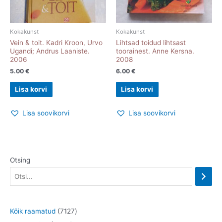
Kokakunst
Kokakunst
Vein & toit. Kadri Kroon, Urvo
Lihtsad toidud lihtsast
Ugandi; Andrus Laaniste.
toorainest. Anne Kersna.
2006
2008
5.00
€
6.00
€
Lisa korvi
Lisa korvi
Lisa soovikorvi
Lisa soovikorvi
Otsing
7
Kõik raamatud
7127