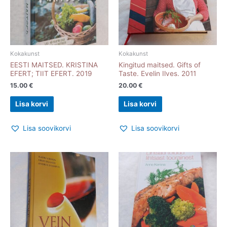
Kokakunst
Kokakunst
EESTI MAITSED. KRISTINA
Kingitud maitsed. Gifts of
EFERT; TIIT EFERT. 2019
Taste. Evelin Ilves. 2011
15.00
€
20.00
€
Lisa korvi
Lisa korvi
Lisa soovikorvi
Lisa soovikorvi