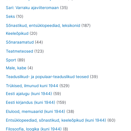
t
e
e
o
o
t
t
3
Sari: Varraku ajaviiteromaan
35
t
t
d
o
o
o
5
1
Seks
10
e
d
o
o
t
0
1
Sõnastikud, entsüklopeediad, leksikonid
187
t
e
d
d
o
t
2
8
Keeleõpikud
20
t
e
e
o
o
0
7
4
Sõnaraamatud
44
t
t
d
o
t
t
4
1
Teatmeteosed
123
e
d
o
o
t
2
8
Sport
89
t
e
o
o
o
3
9
4
Male, kabe
4
t
d
d
o
t
t
t
3
Teaduslikud- ja populaar-teaduslikud teosed
39
e
e
d
o
o
o
9
5
Trükised, ilmunud kuni 1944
529
t
t
e
o
o
o
t
5
2
Eesti ajalugu (kuni 1944)
59
t
d
d
d
o
9
9
1
Eesti kirjandus (kuni 1944)
159
e
e
e
o
t
t
5
3
Elulood, memuaarid (kuni 1944)
38
t
t
t
d
o
o
9
8
6
Entsüklopeediad, sõnastikud, keeleõpikud (kuni 1944)
60
e
o
o
t
t
0
8
Filosoofia, loogika (kuni 1944)
8