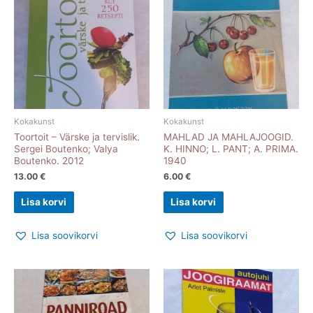
Kokakunst
Kokakunst
Toortoit – Värske ja tervislik.
MAHLAD JA MAHLAJOOGID.
Sergei Boutenko; Valya
K. HINNO; L. PANT; A. PRIMA.
Boutenko. 2012
1940
13.00
€
6.00
€
Lisa korvi
Lisa korvi
Lisa soovikorvi
Lisa soovikorvi