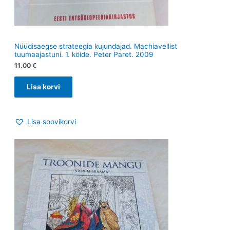
Nüüdisaegse strateegia kujundajad. Machiavellist
tuumaajastuni. 1. köide. Peter Paret. 2009
11.00
€
Lisa korvi
Lisa soovikorvi