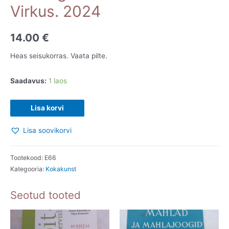
Virkus. 2024
14.00
€
Heas seisukorras. Vaata pilte.
Saadavus:
1 laos
Nostalgilised
Lisa korvi
toidud
Lisa soovikorvi
2.
Lia
Virkus.
Tootekood:
E66
Kategooria:
Kokakunst
2024
kogus
Seotud tooted