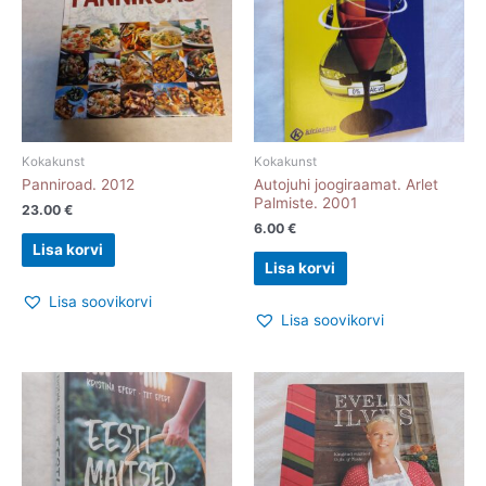
Kokakunst
Kokakunst
Panniroad. 2012
Autojuhi joogiraamat. Arlet
Palmiste. 2001
23.00
€
6.00
€
Lisa korvi
Lisa korvi
Lisa soovikorvi
Lisa soovikorvi