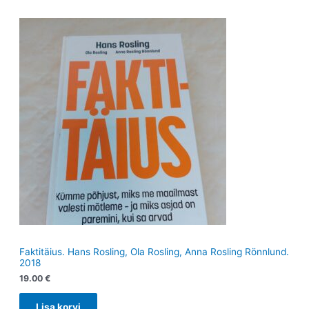
Faktitäius. Hans Rosling, Ola Rosling, Anna Rosling Rönnlund.
2018
19.00
€
Lisa korvi