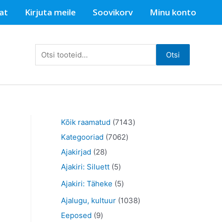
at
Kirjuta meile
Soovikorv
Minu konto
Otsi:
Otsi
7
Kõik raamatud
7143
7
1
Kategooriad
7062
2
0
4
Ajakirjad
28
8
5
6
3
Ajakiri: Siluett
5
t
t
2
t
5
Ajakiri: Täheke
5
o
o
t
o
t
1
Ajalugu, kultuur
1038
o
o
o
o
o
9
0
Eeposed
9