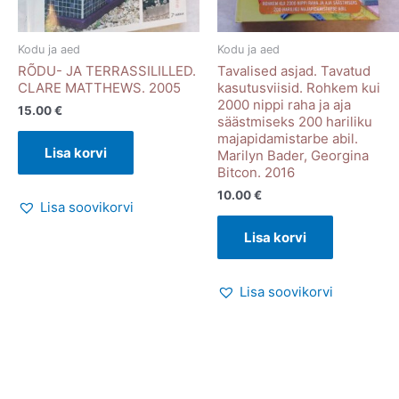
Kodu ja aed
Kodu ja aed
RÕDU- JA TERRASSILILLED.
Tavalised asjad. Tavatud
CLARE MATTHEWS. 2005
kasutusviisid. Rohkem kui
2000 nippi raha ja aja
15.00
€
säästmiseks 200 hariliku
majapidamistarbe abil.
Lisa korvi
Marilyn Bader, Georgina
Bitcon. 2016
10.00
€
Lisa soovikorvi
Lisa korvi
Lisa soovikorvi