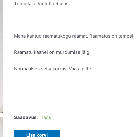
Toimetaja: Violetta Riidas
Maha kantud raamatukogu raamat. Raamatus on tempel.
Raamatu kaanel on murdumise jälg!
Normaalses seisukorras. Vaata pilte.
Saadavus:
1 laos
Oma
Lisa korvi