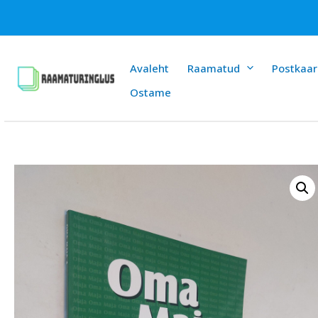
Skip
to
content
Avaleht
Raamatud
Postkaar
Ostame