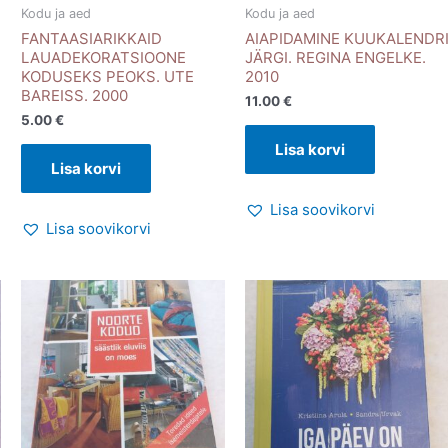
Kodu ja aed
Kodu ja aed
FANTAASIARIKKAID
AIAPIDAMINE KUUKALENDR
LAUADEKORATSIOONE
JÄRGI. REGINA ENGELKE.
KODUSEKS PEOKS. UTE
2010
BAREISS. 2000
11.00
€
5.00
€
Lisa korvi
Lisa korvi
Lisa soovikorvi
Lisa soovikorvi