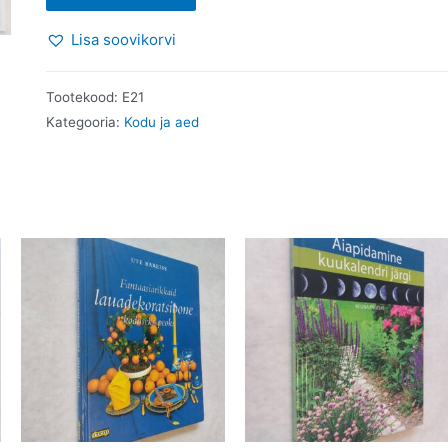
Maja
Lisa soovikorvi
4.
2005
kogus
Tootekood:
E21
Kategooria:
Kodu ja aed