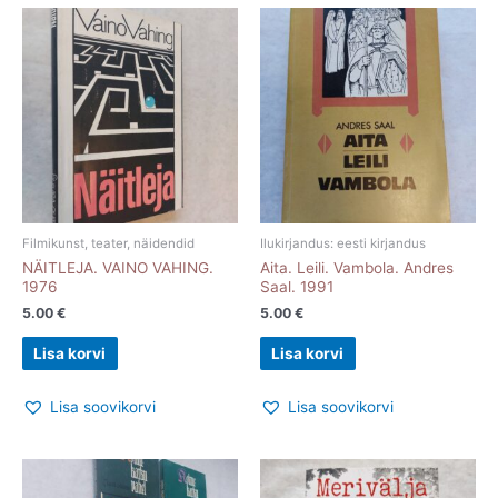
Filmikunst, teater, näidendid
Ilukirjandus: eesti kirjandus
NÄITLEJA. VAINO VAHING.
Aita. Leili. Vambola. Andres
1976
Saal. 1991
5.00
€
5.00
€
Lisa korvi
Lisa korvi
Lisa soovikorvi
Lisa soovikorvi