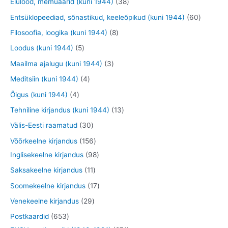
3
Elulood, memuaarid (kuni 1944)
38
t
t
t
d
o
o
9
8
6
Entsüklopeediad, sõnastikud, keeleõpikud (kuni 1944)
60
e
o
o
t
t
0
8
Filosoofia, loogika (kuni 1944)
8
t
d
d
o
o
t
t
5
Loodus (kuni 1944)
5
e
e
o
o
o
o
t
3
Maailma ajalugu (kuni 1944)
3
t
t
d
d
o
o
o
t
4
Meditsiin (kuni 1944)
4
e
e
d
d
o
o
t
4
Õigus (kuni 1944)
4
t
t
e
e
d
o
o
t
1
Tehniline kirjandus (kuni 1944)
13
t
t
e
d
o
o
3
3
Välis-Eesti raamatud
30
t
e
d
o
t
0
1
Võõrkeelne kirjandus
156
t
e
d
o
t
5
9
Inglisekeelne kirjandus
98
t
e
o
o
6
8
1
Saksakeelne kirjandus
11
t
d
o
t
t
1
1
Soomekeelne kirjandus
17
e
d
o
o
t
7
2
Venekeelne kirjandus
29
t
e
o
o
o
t
9
6
Postkaardid
653
t
d
d
o
o