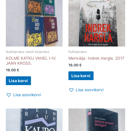
Ilukirjandus: eesti kirjandus
Ilukirjandus
KOLME KATKU VAHEL I-IV.
Merivälja. Indrek Hargla. 2017
JAAN KROSS.
16.00
€
19.00
€
Lisa korvi
Lisa korvi
Lisa soovikorvi
Lisa soovikorvi