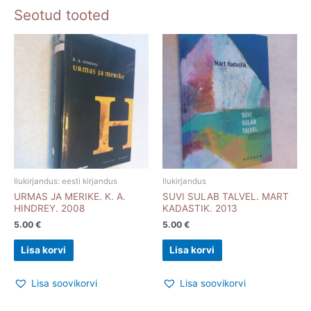
Seotud tooted
kogus
Ilukirjandus: eesti kirjandus
Ilukirjandus
URMAS JA MERIKE. K. A.
SUVI SULAB TALVEL. MART
HINDREY. 2008
KADASTIK. 2013
5.00
€
5.00
€
Lisa korvi
Lisa korvi
Lisa soovikorvi
Lisa soovikorvi