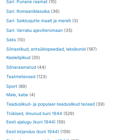
5
1
Sari: Punane raamat
10
t
e
d
o
o
t
0
3
Sari: Romaaniklassika
36
t
e
d
d
o
t
6
3
Sari: Seiklusjutte maalt ja merelt
3
t
e
e
o
o
t
t
3
Sari: Varraku ajaviiteromaan
35
t
t
d
o
o
o
5
1
Seks
10
e
d
o
o
t
0
1
Sõnastikud, entsüklopeediad, leksikonid
187
t
e
d
d
o
t
2
8
Keeleõpikud
20
t
e
e
o
o
0
7
4
Sõnaraamatud
44
t
t
d
o
t
t
4
1
Teatmeteosed
123
e
d
o
o
t
2
8
Sport
89
t
e
o
o
o
3
9
4
Male, kabe
4
t
d
d
o
t
t
t
3
Teaduslikud- ja populaar-teaduslikud teosed
39
e
e
d
o
o
o
9
5
Trükised, ilmunud kuni 1944
529
t
t
e
o
o
o
t
5
2
Eesti ajalugu (kuni 1944)
59
t
d
d
d
o
9
9
1
Eesti kirjandus (kuni 1944)
159
e
e
e
o
t
t
5