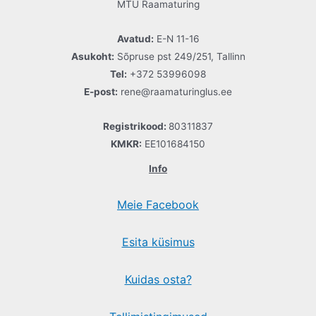
MTÜ Raamaturing
Avatud:
E-N 11-16
Asukoht:
Sõpruse pst 249/251, Tallinn
Tel:
+372 53996098
E-post:
rene@raamaturinglus.ee
Registrikood:
80311837
KMKR:
EE101684150
Info
Meie Facebook
Esita küsimus
Kuidas osta?