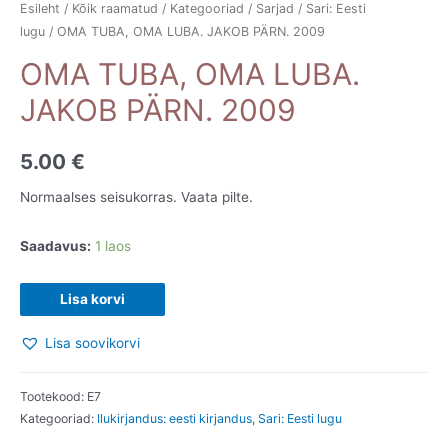
Esileht
/
Kõik raamatud
/
Kategooriad
/
Sarjad
/
Sari: Eesti
lugu
/ OMA TUBA, OMA LUBA. JAKOB PÄRN. 2009
OMA TUBA, OMA LUBA.
JAKOB PÄRN. 2009
5.00
€
Normaalses seisukorras. Vaata pilte.
Saadavus:
1 laos
OMA
Lisa korvi
TUBA,
Lisa soovikorvi
OMA
LUBA.
JAKOB
Tootekood:
E7
Kategooriad:
Ilukirjandus: eesti kirjandus
,
Sari: Eesti lugu
PÄRN.
2009