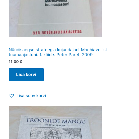
Nüüdisaegse strateegia kujundajad. Machiavellist
tuumaajastuni. 1. köide. Peter Paret. 2009
11.00
€
Lisa korvi
Lisa soovikorvi