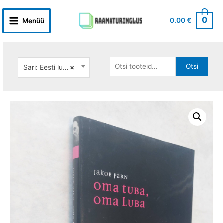
Skip
to
0
0.00
€
Menüü
Main
content
Menu
Otsi:
Otsi
Sari: Eesti lugu
×