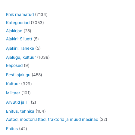
7
Kõik raamatud
7134
7
1
Kategooriad
7053
2
0
3
Ajakirjad
28
8
5
5
4
Ajakiri: Siluett
5
t
t
3
t
5
Ajakiri: Täheke
5
o
o
t
o
t
1
Ajalugu, kultuur
1038
o
o
o
o
o
9
0
Eeposed
9
d
d
o
d
o
t
3
4
Eesti ajalugu
458
e
e
d
e
d
o
8
5
3
Kultuur
329
t
t
e
t
e
o
t
8
2
1
Militaar
101
t
t
d
o
t
9
0
2
Arvutid ja IT
2
e
o
o
t
1
t
1
Ehitus, tehnika
104
t
d
o
o
t
o
0
2
Autod, mootorrattad, traktorid ja muud masinad
22
e
d
o
o
o
4
2
4
Ehitus
42
t
e
d
o
d