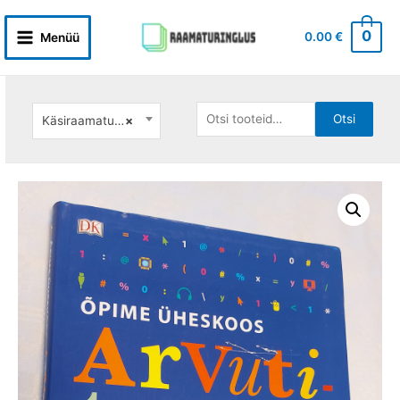
Skip
to
0
0.00
€
Menüü
Main
content
Menu
Otsi:
Otsi
Käsiraamatud, õppekirjandus
×