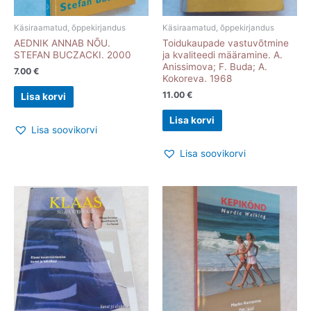
Käsiraamatud, õppekirjandus
Käsiraamatud, õppekirjandus
AEDNIK ANNAB NÕU.
Toidukaupade vastuvõtmine
STEFAN BUCZACKI. 2000
ja kvaliteedi määramine. A.
Anissimova; F. Buda; A.
7.00
€
Kokoreva. 1968
11.00
€
Lisa korvi
Lisa korvi
Lisa soovikorvi
Lisa soovikorvi