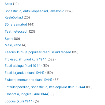
o
o
o
5
1
Seks
10
e
d
o
o
t
0
1
Sõnastikud, entsüklopeediad, leksikonid
187
t
e
d
d
o
t
2
8
Keeleõpikud
20
t
e
e
o
o
0
7
4
Sõnaraamatud
44
t
t
d
o
t
t
4
1
Teatmeteosed
123
e
d
o
o
t
2
8
Sport
89
t
e
o
o
o
3
9
4
Male, kabe
4
t
d
d
o
t
t
t
3
Teaduslikud- ja populaar-teaduslikud teosed
39
e
e
d
o
o
o
9
5
Trükised, ilmunud kuni 1944
529
t
t
e
o
o
o
t
5
2
Eesti ajalugu (kuni 1944)
59
t
d
d
d
o
9
9
1
Eesti kirjandus (kuni 1944)
159
e
e
e
o
t
t
5
3
Elulood, memuaarid (kuni 1944)
38
t
t
t
d
o
o
9
8
6
Entsüklopeediad, sõnastikud, keeleõpikud (kuni 1944)
60
e
o
o
t
t
0
8
Filosoofia, loogika (kuni 1944)
8
t
d
d
o
o
t
t
5
Loodus (kuni 1944)
5
e
e
o
o