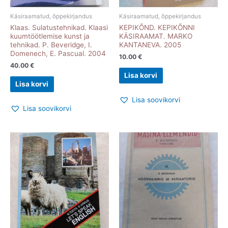
Käsiraamatud, õppekirjandus
Käsiraamatud, õppekirjandus
Klaas. Sulatustehnikad. Klaasi
KEPIKÕND. KEPIKÕNNI
kuumtöötlemise kunst ja
KÄSIRAAMAT. MARKO
tehnikad. P. Beveridge, I.
KANTANEVA. 2005
Domenech, E. Pascual. 2004
10.00
€
40.00
€
Lisa korvi
Lisa korvi
Lisa soovikorvi
Lisa soovikorvi