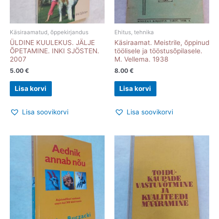
Käsiraamatud, õppekirjandus
Ehitus, tehnika
ÜLDINE KUULEKUS. JÄLJE
Käsiraamat. Meistrile, õppinud
ÕPETAMINE. INKI SJÖSTEN.
töölisele ja tööstusõpilasele.
2007
M. Vellema. 1938
5.00
€
8.00
€
Lisa korvi
Lisa korvi
Lisa soovikorvi
Lisa soovikorvi