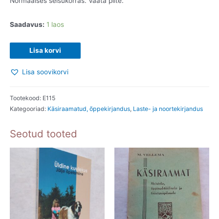
Normaalses seisukorras. Vaata pilte.
Saadavus:
1 laos
Õpime
Lisa korvi
üheskoos
Lisa soovikorvi
Arvutiteadust.
2018
kogus
Tootekood:
E115
Kategooriad:
Käsiraamatud, õppekirjandus
,
Laste- ja noortekirjandus
Seotud tooted