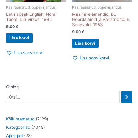
Käsiraamatud, õppekirjandus
Käsiraamatud, õppekirjandus
Let’s speak English. Nora
Masina-elemendid. IX.
Toots, Dia Virkus. 1995
Hõõrdajamid ja variaatorid. E.
Soonvald. 1953
5.00
€
9.00
€
Lisa korvi
Lisa korvi
Lisa soovikorvi
Lisa soovikorvi
Otsing
7
Kõik raamatud
7129
7
1
Kategooriad
7048
2
0
2
Ajakirjad
28