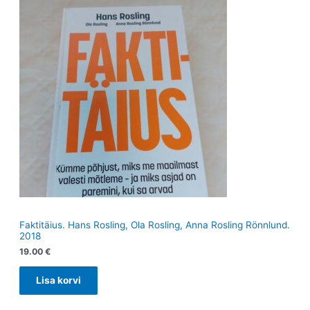
Faktitäius. Hans Rosling, Ola Rosling, Anna Rosling Rönnlund.
2018
19.00
€
Lisa korvi