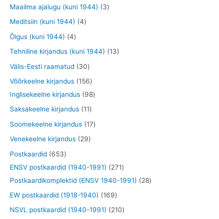
o
o
t
3
Maailma ajalugu (kuni 1944)
3
t
t
d
d
o
o
o
t
4
Meditsiin (kuni 1944)
4
e
e
d
d
o
o
t
4
Õigus (kuni 1944)
4
t
t
e
e
d
o
o
t
1
Tehniline kirjandus (kuni 1944)
13
t
t
e
d
o
o
3
3
Välis-Eesti raamatud
30
t
e
d
o
t
0
1
Võõrkeelne kirjandus
156
t
e
d
o
t
5
9
Inglisekeelne kirjandus
98
t
e
o
o
6
8
1
Saksakeelne kirjandus
11
t
d
o
t
t
1
1
Soomekeelne kirjandus
17
e
d
o
o
t
7
2
Venekeelne kirjandus
29
t
e
o
o
o
t
9
6
Postkaardid
653
t
d
d
o
o
t
5
2
ENSV postkaardid (1940-1991)
271
e
e
d
o
o
3
7
2
Postkaardikomplektid (ENSV 1940-1991)
28
t
t
e
d
o
t
1
8
1
EW postkaardid (1918-1940)
169
t
e
d
o
t
t
6
2
NSVL postkaardid (1940-1991)
210
t
e