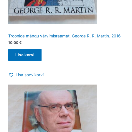
Troonide mängu värvimisraamat. George R. R. Martin. 2016
10.00
€
Lisa korvi
Lisa soovikorvi