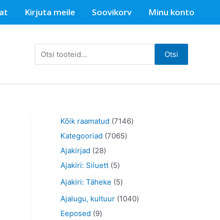
at
Kirjuta meile
Soovikorv
Minu konto
Otsi:
Otsi
7
Kõik raamatud
7146
7
1
Kategooriad
7065
2
0
4
Ajakirjad
28
.
8
5
6
6
Ajakiri: Siluett
5
t
t
5
t
5
Ajakiri: Täheke
5
o
o
t
o
t
1
Ajalugu, kultuur
1040
o
o
o
o
o
9
0
Eeposed
9