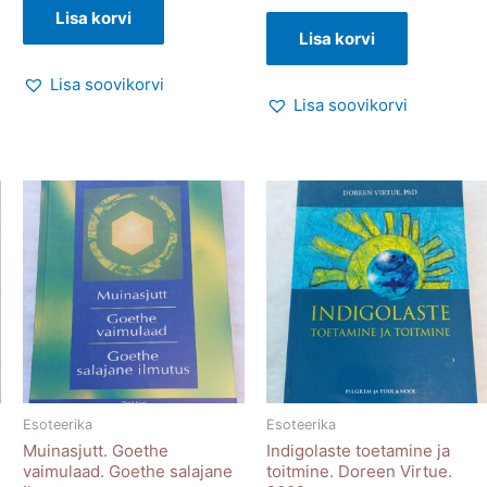
Lisa korvi
Lisa korvi
Lisa soovikorvi
Lisa soovikorvi
Esoteerika
Esoteerika
Muinasjutt. Goethe
Indigolaste toetamine ja
vaimulaad. Goethe salajane
toitmine. Doreen Virtue.