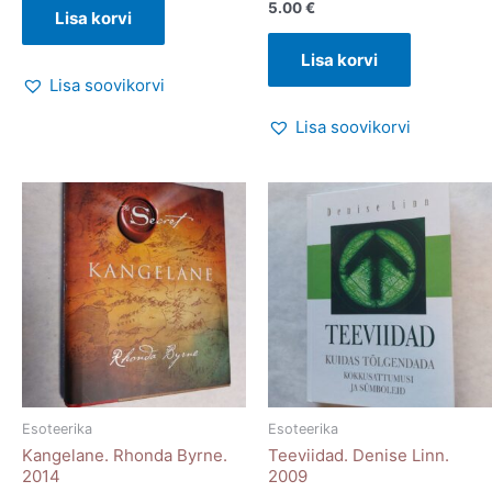
5.00
€
Lisa korvi
Lisa korvi
Lisa soovikorvi
Lisa soovikorvi
Esoteerika
Esoteerika
Kangelane. Rhonda Byrne.
Teeviidad. Denise Linn.
2014
2009