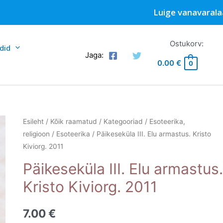
Luige vanavarala
Ostukorv:
did
Jaga:
0.00
€
0
Esileht
/
Kõik raamatud
/
Kategooriad
/
Esoteerika,
religioon
/
Esoteerika
/ Päikeseküla III. Elu armastus. Kristo
Kiviorg. 2011
Päikeseküla III. Elu armastus
Kristo Kiviorg. 2011
7.00
€