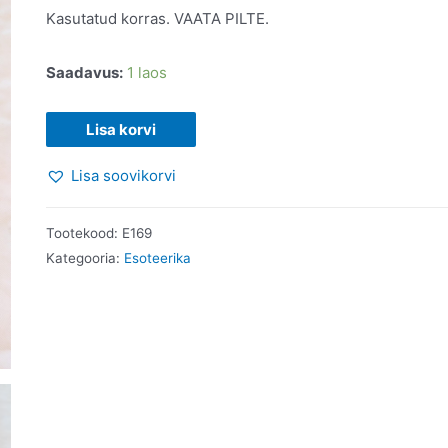
Kasutatud korras. VAATA PILTE.
Saadavus:
1 laos
Päikeseküla
Lisa korvi
III.
Lisa soovikorvi
Elu
armastus.
Kristo
Tootekood:
E169
Kiviorg.
Kategooria:
Esoteerika
2011
kogus