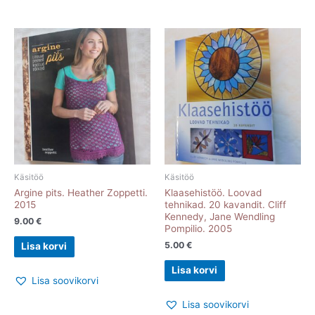
Käsitöö
Käsitöö
Argine pits. Heather Zoppetti.
Klaasehistöö. Loovad
2015
tehnikad. 20 kavandit. Cliff
Kennedy, Jane Wendling
9.00
€
Pompilio. 2005
5.00
€
Lisa korvi
Lisa korvi
Lisa soovikorvi
Lisa soovikorvi