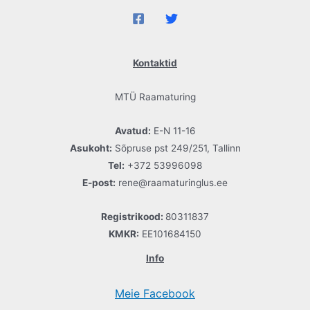
Kontaktid
MTÜ Raamaturing
Avatud:
E-N 11-16
Asukoht:
Sõpruse pst 249/251, Tallinn
Tel:
+372 53996098
E-post:
rene@raamaturinglus.ee
Registrikood:
80311837
KMKR:
EE101684150
Info
Meie Facebook