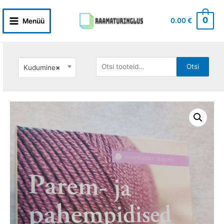
Skip
to
0
0.00
€
Menüü
Main
content
Menu
Otsi:
Otsi
Kudumine
×