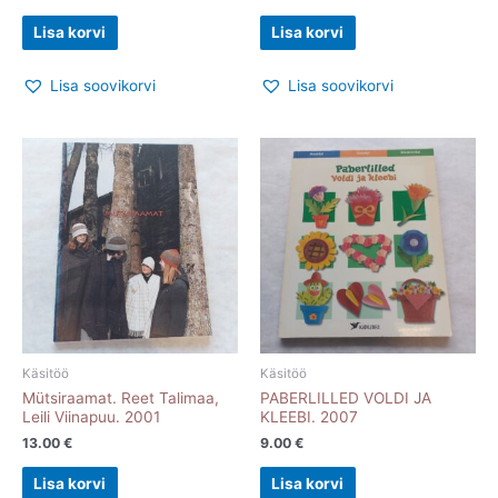
Lisa korvi
Lisa korvi
Lisa soovikorvi
Lisa soovikorvi
Käsitöö
Käsitöö
Mütsiraamat. Reet Talimaa,
PABERLILLED VOLDI JA
Leili Viinapuu. 2001
KLEEBI. 2007
13.00
€
9.00
€
Lisa korvi
Lisa korvi