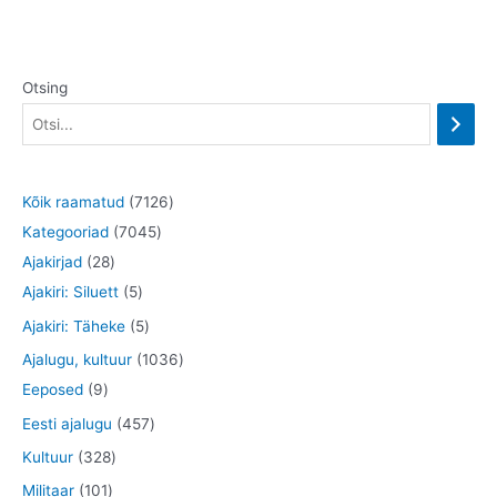
Otsing
7
Kõik raamatud
7126
7
1
Kategooriad
7045
2
0
2
Ajakirjad
28
8
5
4
6
Ajakiri: Siluett
5
t
t
5
t
5
Ajakiri: Täheke
5
o
o
t
o
t
1
Ajalugu, kultuur
1036
o
o
o
o
o
9
0
Eeposed
9
d
d
o
d
o
t
3
4
Eesti ajalugu
457
e
e
d
e
d
o
6
5
3
Kultuur
328
t
t
e
t
e
o
t
7
2
1
Militaar
101