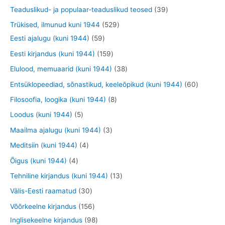
t
d
d
o
t
t
t
3
Teaduslikud- ja populaar-teaduslikud teosed
39
e
e
d
o
o
o
9
5
Trükised, ilmunud kuni 1944
529
t
t
e
o
o
o
t
5
2
Eesti ajalugu (kuni 1944)
59
t
d
d
d
o
9
9
1
Eesti kirjandus (kuni 1944)
159
e
e
e
o
t
t
5
3
Elulood, memuaarid (kuni 1944)
38
t
t
t
d
o
o
9
8
6
Entsüklopeediad, sõnastikud, keeleõpikud (kuni 1944)
60
e
o
o
t
t
0
8
Filosoofia, loogika (kuni 1944)
8
t
d
d
o
o
t
t
5
Loodus (kuni 1944)
5
e
e
o
o
o
o
t
3
Maailma ajalugu (kuni 1944)
3
t
t
d
d
o
o
o
t
4
Meditsiin (kuni 1944)
4
e
e
d
d
o
o
t
4
Õigus (kuni 1944)
4
t
t
e
e
d
o
o
t
1
Tehniline kirjandus (kuni 1944)
13
t
t
e
d
o
o
3
3
Välis-Eesti raamatud
30
t
e
d
o
t
0
1
Võõrkeelne kirjandus
156
t
e
d
o
t
5
9
Inglisekeelne kirjandus
98