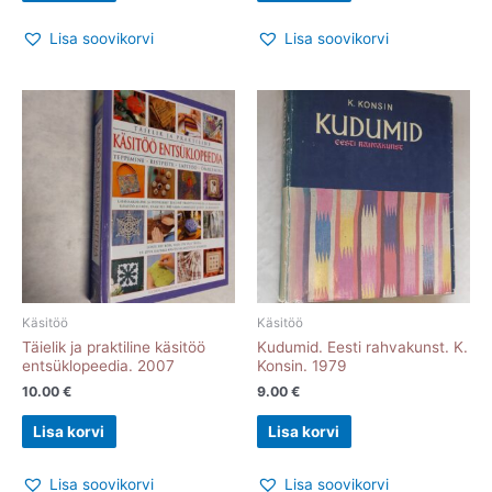
Lisa soovikorvi
Lisa soovikorvi
Käsitöö
Käsitöö
Täielik ja praktiline käsitöö
Kudumid. Eesti rahvakunst. K.
entsüklopeedia. 2007
Konsin. 1979
10.00
€
9.00
€
Lisa korvi
Lisa korvi
Lisa soovikorvi
Lisa soovikorvi