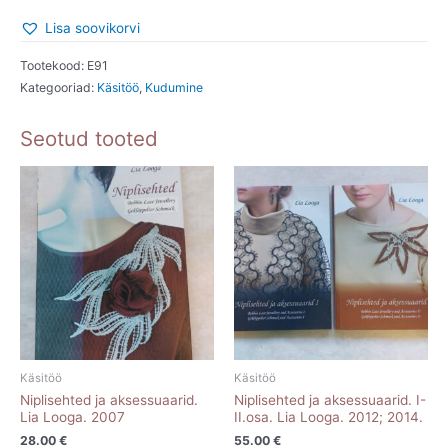
Lisa soovikorvi
Tootekood:
E91
Kategooriad:
Käsitöö
,
Kudumine
Seotud tooted
Käsitöö
Käsitöö
Niplisehted ja aksessuaarid.
Niplisehted ja aksessuaarid. I-
Lia Looga. 2007
II.osa. Lia Looga. 2012; 2014.
28.00
€
55.00
€