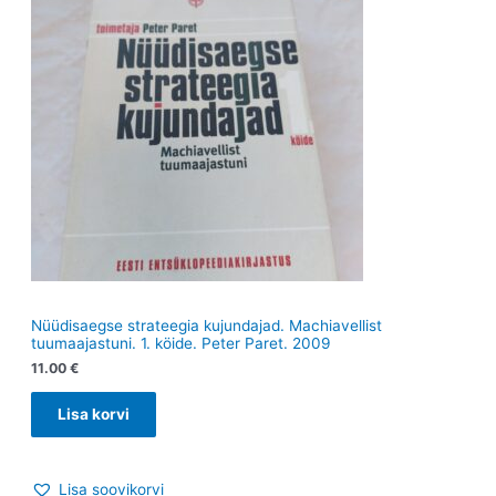
Nüüdisaegse strateegia kujundajad. Machiavellist
tuumaajastuni. 1. köide. Peter Paret. 2009
11.00
€
Lisa korvi
Lisa soovikorvi