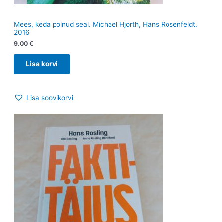
Mees, keda polnud seal. Michael Hjorth, Hans Rosenfeldt.
2016
9.00
€
Lisa korvi
Lisa soovikorvi