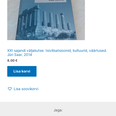
XXI sajandi väljakutse: tsivilisatsioonid, kultuurid, väärtused.
Jüri Saar. 2014
8.00
€
Lisa korvi
Lisa soovikorvi
Jaga: