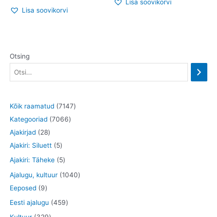
Lisa soovikorvi
Lisa soovikorvi
Otsing
7
Kõik raamatud
7147
7
1
Kategooriad
7066
2
0
4
Ajakirjad
28
8
5
6
7
Ajakiri: Siluett
5
t
t
6
t
5
Ajakiri: Täheke
5
o
o
t
o
t
1
Ajalugu, kultuur
1040
o
o
o
o
o
9
0
Eeposed
9
d
d
o
d
o
t
4
4
Eesti ajalugu
459
e
e
d
e
d
o
0
5
3