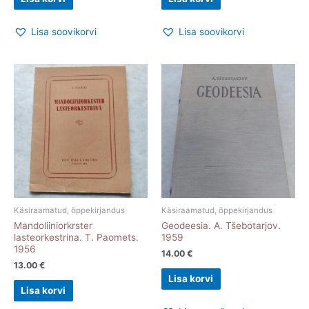
Lisa soovikorvi
Lisa soovikorvi
Käsiraamatud, õppekirjandus
Käsiraamatud, õppekirjandus
Mandoliiniorkrster
Geodeesia. A. Tšebotarjov.
lasteorkestrina. T. Paomets.
1959
1956
14.00
€
13.00
€
Lisa korvi
Lisa korvi