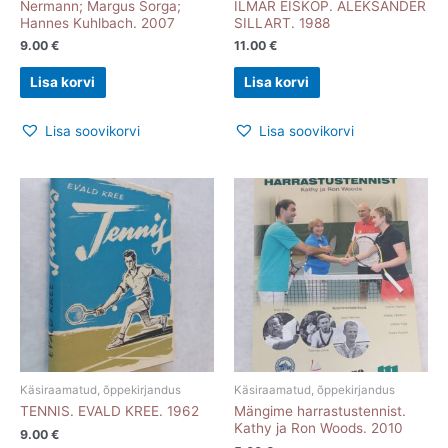
Nermann; Margus Sorga;
ILMAR EISKOP. ALEKSANDER
Hannes Kuhlbach. 2007
SILLART. 1988
9.00
€
11.00
€
Lisa korvi
Lisa korvi
Lisa soovikorvi
Lisa soovikorvi
Käsiraamatud, õppekirjandus
Käsiraamatud, õppekirjandus
TENNIS. EVALD KREE. 1962
Mängime harrastustennist.
Kathy ja Ron Woods. 2010
9.00
€