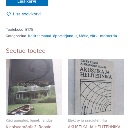
Lisa korvi
voolimine.
Lisa soovikorvi
S.
J.
Raštšupkina.
Tootekood:
E175
Kategooriad:
Käsiraamatud, õppekirjandus
,
Mõtle, värvi, meisterda
2011
kogus
Seotud tooted
Käsiraamatud, õppekirjandus
Elektro- ja raadiotehnika
Kinnisvaraõpik 2. Ronald
AKUSTIKA JA HELITEHNIKA.