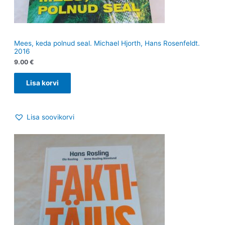
Mees, keda polnud seal. Michael Hjorth, Hans Rosenfeldt.
2016
9.00
€
Lisa korvi
Lisa soovikorvi