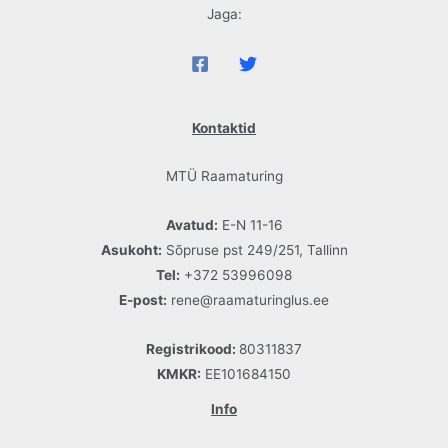
Jaga:
Kontaktid
MTÜ Raamaturing
Avatud:
E-N 11-16
Asukoht:
Sõpruse pst 249/251, Tallinn
Tel:
+372 53996098
E-post:
rene@raamaturinglus.ee
Registrikood:
80311837
KMKR:
EE101684150
Info