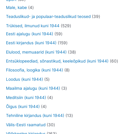
t
e
o
o
o
3
9
4
Male, kabe
4
t
d
d
o
t
t
t
3
Teaduslikud- ja populaar-teaduslikud teosed
39
e
e
d
o
o
o
9
5
Trükised, ilmunud kuni 1944
529
t
t
e
o
o
o
t
5
2
Eesti ajalugu (kuni 1944)
59
t
d
d
d
o
9
9
1
Eesti kirjandus (kuni 1944)
159
e
e
e
o
t
t
5
3
Elulood, memuaarid (kuni 1944)
38
t
t
t
d
o
o
9
8
6
Entsüklopeediad, sõnastikud, keeleõpikud (kuni 1944)
60
e
o
o
t
t
0
8
Filosoofia, loogika (kuni 1944)
8
t
d
d
o
o
t
t
5
Loodus (kuni 1944)
5
e
e
o
o
o
o
t
3
Maailma ajalugu (kuni 1944)
3
t
t
d
d
o
o
o
t
4
Meditsiin (kuni 1944)
4
e
e
d
d
o
o
t
4
Õigus (kuni 1944)
4
t
t
e
e
d
o
o
t
1
Tehniline kirjandus (kuni 1944)
13
t
t
e
d
o
o
3
3
Välis-Eesti raamatud
30
t
e
d
o
t
0
1
Võõrkeelne kirjandus
163