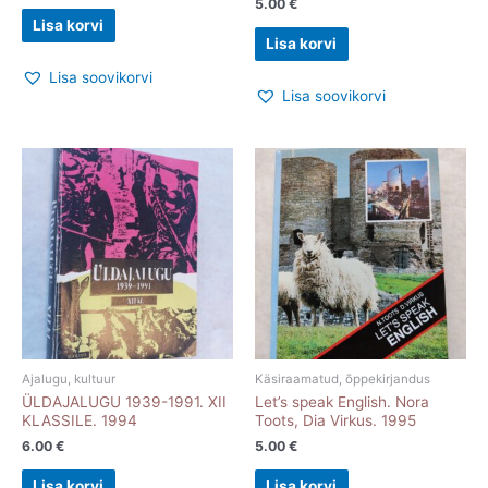
5.00
€
Lisa korvi
Lisa korvi
Lisa soovikorvi
Lisa soovikorvi
Ajalugu, kultuur
Käsiraamatud, õppekirjandus
ÜLDAJALUGU 1939-1991. XII
Let’s speak English. Nora
KLASSILE. 1994
Toots, Dia Virkus. 1995
6.00
€
5.00
€
Lisa korvi
Lisa korvi