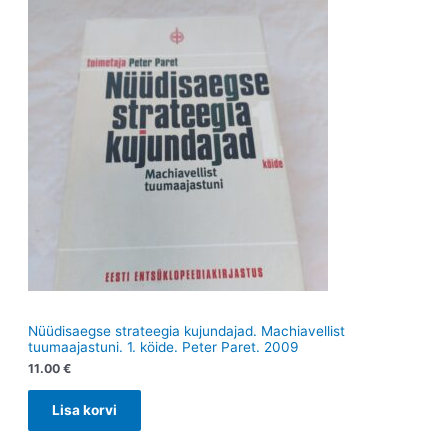
e
t
e
t
t
Nüüdisaegse strateegia kujundajad. Machiavellist
tuumaajastuni. 1. köide. Peter Paret. 2009
11.00
€
Lisa korvi