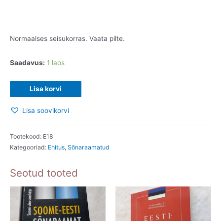
Normaalses seisukorras. Vaata pilte.
Saadavus:
1 laos
PROJEKTEERIMISE
Lisa korvi
OSKUSSÕNU
Lisa soovikorvi
(EESTI-
VENE).1978
kogus
Tootekood:
E18
Kategooriad:
Ehitus
,
Sõnaraamatud
Seotud tooted