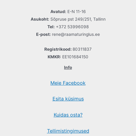
Avatud:
E-N 11-16
Asukoht:
Sõpruse pst 249/251, Tallinn
Tel:
+372 53996098
E-post:
rene@raamaturinglus.ee
Registrikood:
80311837
KMKR:
EE101684150
Info
Meie Facebook
Esita küsimus
Kuidas osta?
Tellimistingimused