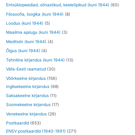
d
o
o
9
8
6
Entsüklopeediad, sõnastikud, keeleõpikud (kuni 1944)
60
e
o
o
t
t
0
8
Filosoofia, loogika (kuni 1944)
8
t
d
d
o
o
t
t
5
Loodus (kuni 1944)
5
e
e
o
o
o
o
t
3
Maailma ajalugu (kuni 1944)
3
t
t
d
d
o
o
o
t
4
Meditsiin (kuni 1944)
4
e
e
d
d
o
o
t
4
Õigus (kuni 1944)
4
t
t
e
e
d
o
o
t
1
Tehniline kirjandus (kuni 1944)
13
t
t
e
d
o
o
3
3
Välis-Eesti raamatud
30
t
e
d
o
t
0
1
Võõrkeelne kirjandus
156
t
e
d
o
t
5
9
Inglisekeelne kirjandus
98
t
e
o
o
6
8
1
Saksakeelne kirjandus
11
t
d
o
t
t
1
1
Soomekeelne kirjandus
17
e
d
o
o
t
7
2
Venekeelne kirjandus
29
t
e
o
o
o
t
9
6
Postkaardid
653
t
d
d
o
o
t
5
2
ENSV postkaardid (1940-1991)
271
e
e