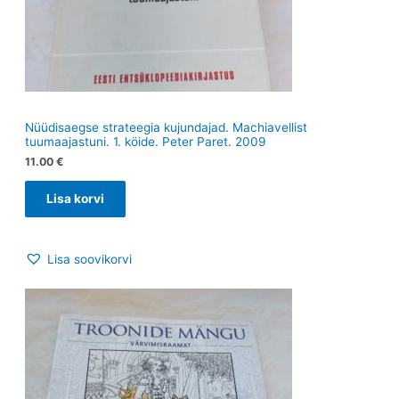
Nüüdisaegse strateegia kujundajad. Machiavellist
tuumaajastuni. 1. köide. Peter Paret. 2009
11.00
€
Lisa korvi
Lisa soovikorvi