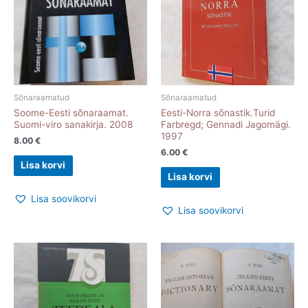
Sõnaraamatud
Sõnaraamatud
Soome-Eesti sõnaraamat.
Eesti-Norra sõnastik.Turid
Suomi-viro sanakirja. 2008
Farbregd; Gennadi Jagomägi.
1997
8.00
€
6.00
€
Lisa korvi
Lisa korvi
Lisa soovikorvi
Lisa soovikorvi