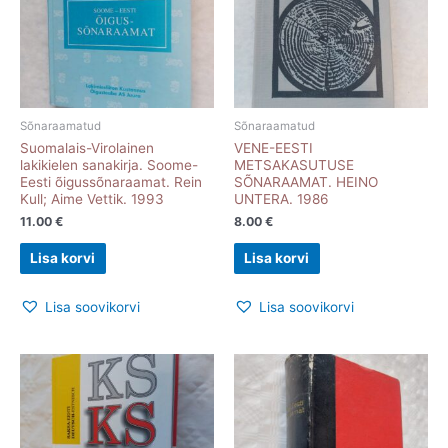
Sõnaraamatud
Sõnaraamatud
Suomalais-Virolainen
VENE-EESTI
lakikielen sanakirja. Soome-
METSAKASUTUSE
Eesti õigussõnaraamat. Rein
SÕNARAAMAT. HEINO
Kull; Aime Vettik. 1993
UNTERA. 1986
11.00
€
8.00
€
Lisa korvi
Lisa korvi
Lisa soovikorvi
Lisa soovikorvi