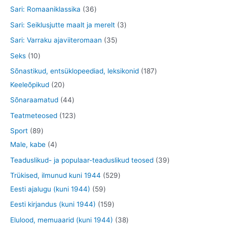
d
o
o
t
0
3
Sari: Romaaniklassika
36
t
e
d
d
o
t
6
3
Sari: Seiklusjutte maalt ja merelt
3
t
e
e
o
o
t
t
3
Sari: Varraku ajaviiteromaan
35
t
t
d
o
o
o
5
1
Seks
10
e
d
o
o
t
0
1
Sõnastikud, entsüklopeediad, leksikonid
187
t
e
d
d
o
t
2
8
Keeleõpikud
20
t
e
e
o
o
0
7
4
Sõnaraamatud
44
t
t
d
o
t
t
4
1
Teatmeteosed
123
e
d
o
o
t
2
8
Sport
89
t
e
o
o
o
3
9
4
Male, kabe
4
t
d
d
o
t
t
t
3
Teaduslikud- ja populaar-teaduslikud teosed
39
e
e
d
o
o
o
9
5
Trükised, ilmunud kuni 1944
529
t
t
e
o
o
o
t
5
2
Eesti ajalugu (kuni 1944)
59
t
d
d
d
o
9
9
1
Eesti kirjandus (kuni 1944)
159
e
e
e
o
t
t
5
3
Elulood, memuaarid (kuni 1944)
38
t
t
t