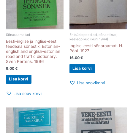
Sõnaraamatud
Entsüklopeediad, sõnastikud,
keeleõpikud (kuni 1944)
Eesti-inglise ja inglise-eesti
Inglise-eesti sõnaraamat. H.
teedeala sõnastik. Estonian-
Pöhl. 1927
english and english-estonian
road and traffic dictionary.
16.00
€
Sven Pertens. 1996
Lisa korvi
9.00
€
Lisa korvi
Lisa soovikorvi
Lisa soovikorvi