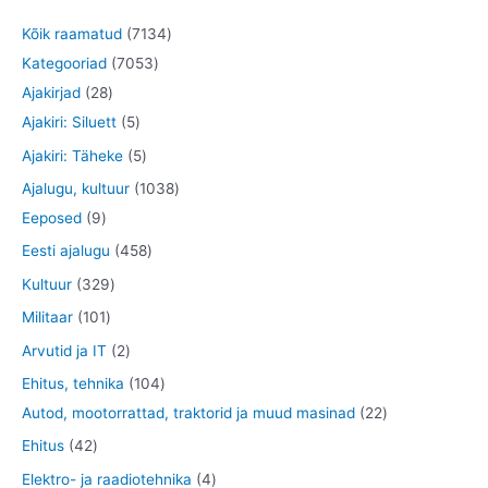
7
Kõik raamatud
7134
7
1
Kategooriad
7053
2
0
3
Ajakirjad
28
8
5
5
4
Ajakiri: Siluett
5
t
t
3
t
5
Ajakiri: Täheke
5
o
o
t
o
t
1
Ajalugu, kultuur
1038
o
o
o
o
o
9
0
Eeposed
9
d
d
o
d
o
t
3
4
Eesti ajalugu
458
e
e
d
e
d
o
8
5
3
Kultuur
329
t
t
e
t
e
o
t
8
2
1
Militaar
101
t
t
d
o
t
9
0
2
Arvutid ja IT
2
e
o
o
t
1
t
1
Ehitus, tehnika
104
t
d
o
o
t
o
0
2
Autod, mootorrattad, traktorid ja muud masinad
22
e
d
o
o
o
4
2
4
Ehitus
42
t
e
d
o
d
t
t
2
4
Elektro- ja raadiotehnika
4
t