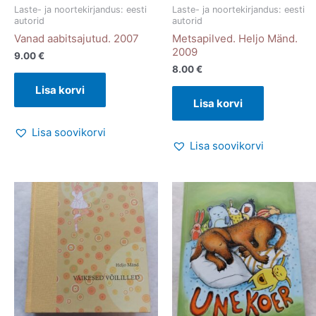
Laste- ja noortekirjandus: eesti
Laste- ja noortekirjandus: eesti
autorid
autorid
Vanad aabitsajutud. 2007
Metsapilved. Heljo Mänd.
2009
9.00
€
8.00
€
Lisa korvi
Lisa korvi
Lisa soovikorvi
Lisa soovikorvi