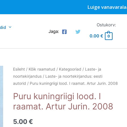
Luige vanavarala
Ostukorv:
did
Jaga:
0.00
€
0
Esileht
/
Kõik raamatud
/
Kategooriad
/
Laste- ja
noortekirjandus
/
Laste- ja noortekirjandus: eesti
autorid
/ Puru kuningriigi lood. I raamat. Artur Jurin. 2008
Puru kuningriigi lood. I
raamat. Artur Jurin. 2008
5.00
€