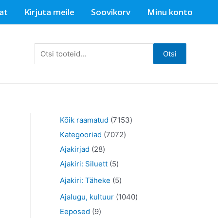
at
Kirjuta meile
Soovikorv
Minu konto
Otsi:
Otsi
7
Kõik raamatud
7153
7
1
Kategooriad
7072
2
0
5
Ajakirjad
28
8
5
7
3
Ajakiri: Siluett
5
t
t
2
t
5
Ajakiri: Täheke
5
o
o
t
o
t
1
Ajalugu, kultuur
1040
o
o
o
o
o
9
0
Eeposed
9