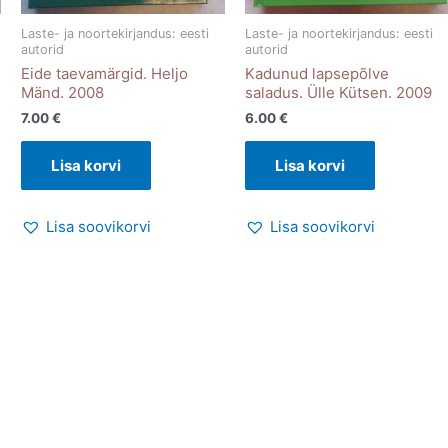
Laste- ja noortekirjandus: eesti
Laste- ja noortekirjandus: eesti
autorid
autorid
Eide taevamärgid. Heljo
Kadunud lapsepõlve
Mänd. 2008
saladus. Ülle Kütsen. 2009
7.00
€
6.00
€
Lisa korvi
Lisa korvi
Lisa soovikorvi
Lisa soovikorvi