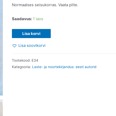
Normaalses seisukorras. Vaata pilte.
Saadavus:
1 laos
Puru
Lisa korvi
kuningriigi
Lisa soovikorvi
lood.
I
raamat.
Tootekood:
E34
Artur
Kategooria:
Laste- ja noortekirjandus: eesti autorid
Jurin.
2008
kogus