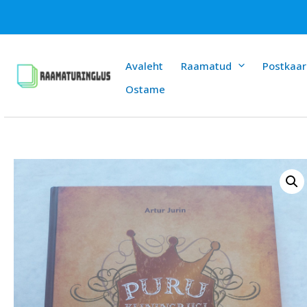
Skip
to
content
Avaleht
Raamatud
Postkaar
Ostame