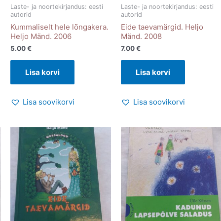
Laste- ja noortekirjandus: eesti
Laste- ja noortekirjandus: eesti
autorid
autorid
Kummaliselt hele lõngakera.
Eide taevamärgid. Heljo
Heljo Mänd. 2006
Mänd. 2008
5.00
€
7.00
€
Lisa korvi
Lisa korvi
Lisa soovikorvi
Lisa soovikorvi