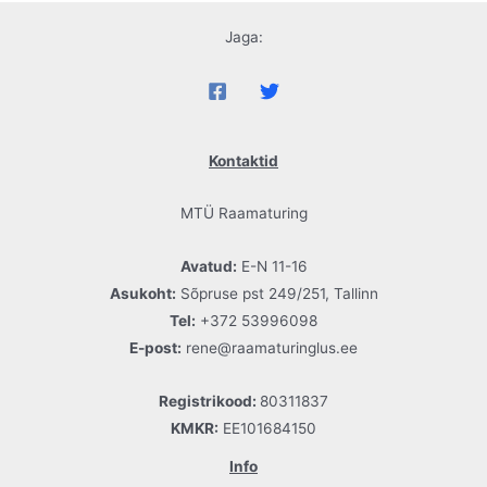
Jaga:
Kontaktid
MTÜ Raamaturing
Avatud:
E-N 11-16
Asukoht:
Sõpruse pst 249/251, Tallinn
Tel:
+372 53996098
E-post:
rene@raamaturinglus.ee
Registrikood:
80311837
KMKR:
EE101684150
Info