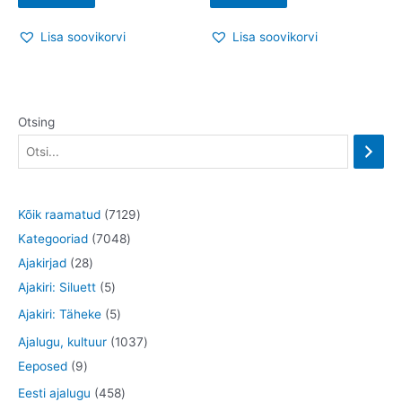
Lisa soovikorvi
Lisa soovikorvi
Otsing
7
Kõik raamatud
7129
7
1
Kategooriad
7048
2
0
2
Ajakirjad
28
8
5
4
9
Ajakiri: Siluett
5
t
t
8
t
5
Ajakiri: Täheke
5
o
o
t
o
t
1
Ajalugu, kultuur
1037
o
o
o
o
o
9
0
Eeposed
9
d
d
o
d
o
t
3
4
Eesti ajalugu
458