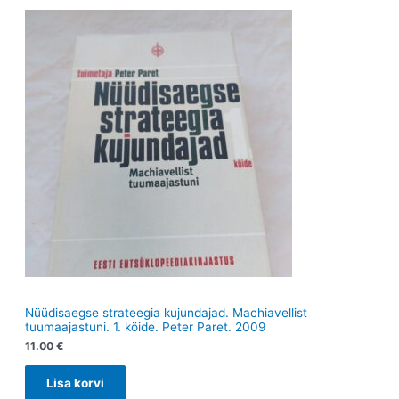
t
e
t
e
t
t
Nüüdisaegse strateegia kujundajad. Machiavellist
tuumaajastuni. 1. köide. Peter Paret. 2009
11.00
€
Lisa korvi