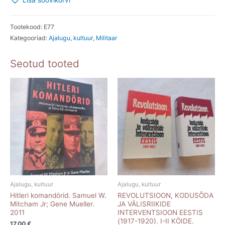
Lisa soovikorvi
vabatahtlikud.
Felix
Steiner.
Tootekood:
E77
Kategooriad:
Ajalugu, kultuur
,
Militaar
1999
kogus
Seotud tooted
Ajalugu, kultuur
Ajalugu, kultuur
Hitleri komandörid. Samuel W.
REVOLUTSIOON, KODUSÕDA
Mitcham Jr; Gene Mueller.
JA VÄLISRIIKIDE
2011
INTERVENTSIOON EESTIS
(1917-1920). I-II KÖIDE.
17.00
€