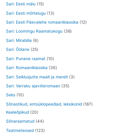
o
t
4
8
1
Sari: Eesti mälu
15
t
e
d
o
t
t
5
1
Sari: Eesti mõttelugu
13
t
e
o
o
o
t
3
1
Sari: Eesti Päevalehe romaaniklassika
12
t
d
o
o
o
t
2
3
Sari: Loomingu Raamatukogu
38
e
d
d
o
o
t
8
6
Sari: Mirabilia
6
t
e
e
d
o
o
t
t
2
Sari: Öölane
25
t
t
e
d
o
o
o
5
1
Sari: Punane raamat
10
t
e
d
o
o
t
0
3
Sari: Romaaniklassika
36
t
e
d
d
o
t
6
3
Sari: Seiklusjutte maalt ja merelt
3
t
e
e
o
o
t
t
3
Sari: Varraku ajaviiteromaan
35
t
t
d
o
o
o
5
1
Seks
10
e
d
o
o
t
0
1
Sõnastikud, entsüklopeediad, leksikonid
187
t
e
d
d
o
t
2
8
Keeleõpikud
20
t
e
e
o
o
0
7
4
Sõnaraamatud
44
t
t
d
o
t
t
4
1
Teatmeteosed
123
e