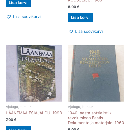
KOOSSEISU. 1986
Lisa korvi
8.00
€
Lisa soovikorvi
Lisa korvi
Lisa soovikorvi
Ajalugu, kultuur
Ajalugu, kultuur
LÄÄNEMAA ESIAJALGU. 1993
1940. aasta sotsialistlik
revolutsioon Eestis.
7.00
€
Dokumente ja materjale. 1960
9.00
€