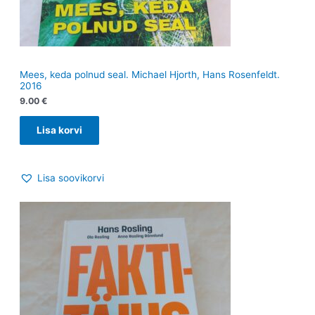
Mees, keda polnud seal. Michael Hjorth, Hans Rosenfeldt.
2016
9.00
€
Lisa korvi
Lisa soovikorvi