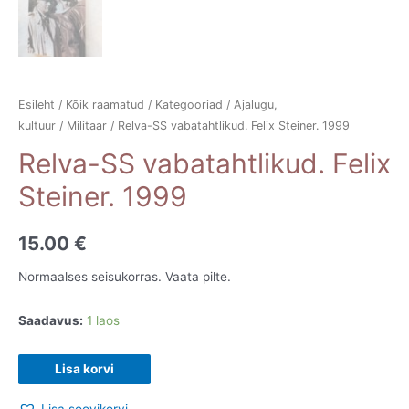
Esileht
/
Kõik raamatud
/
Kategooriad
/
Ajalugu,
kultuur
/
Militaar
/ Relva-SS vabatahtlikud. Felix Steiner. 1999
Relva-SS vabatahtlikud. Felix
Steiner. 1999
15.00
€
Normaalses seisukorras. Vaata pilte.
Saadavus:
1 laos
Relva-
Lisa korvi
SS