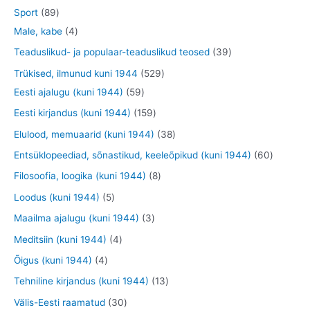
d
o
o
t
2
8
Sport
89
t
e
o
o
o
3
9
4
Male, kabe
4
t
d
d
o
t
t
t
3
Teaduslikud- ja populaar-teaduslikud teosed
39
e
e
d
o
o
o
9
5
Trükised, ilmunud kuni 1944
529
t
t
e
o
o
o
t
5
2
Eesti ajalugu (kuni 1944)
59
t
d
d
d
o
9
9
1
Eesti kirjandus (kuni 1944)
159
e
e
e
o
t
t
5
3
Elulood, memuaarid (kuni 1944)
38
t
t
t
d
o
o
9
8
6
Entsüklopeediad, sõnastikud, keeleõpikud (kuni 1944)
60
e
o
o
t
t
0
8
Filosoofia, loogika (kuni 1944)
8
t
d
d
o
o
t
t
5
Loodus (kuni 1944)
5
e
e
o
o
o
o
t
3
Maailma ajalugu (kuni 1944)
3
t
t
d
d
o
o
o
t
4
Meditsiin (kuni 1944)
4
e
e
d
d
o
o
t
4
Õigus (kuni 1944)
4
t
t
e
e
d
o
o
t
1
Tehniline kirjandus (kuni 1944)
13
t
t
e
d
o
o
3
3
Välis-Eesti raamatud
30
t