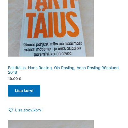
Faktitäius. Hans Rosling, Ola Rosling, Anna Rosling Rönnlund.
2018
19.00
€
Lisa korvi
Lisa soovikorvi