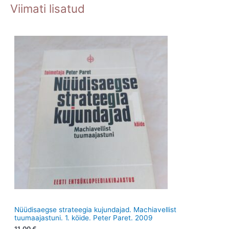
o
o
o
Viimati lisatud
t
t
d
o
d
o
e
d
e
d
t
e
t
e
t
t
Nüüdisaegse strateegia kujundajad. Machiavellist
tuumaajastuni. 1. köide. Peter Paret. 2009
11.00
€