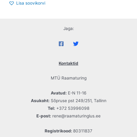
Lisa soovikorvi
Jaga:
Kontaktid
MTÜ Raamaturing
Avatud:
E-N 11-16
Asukoht:
Sõpruse pst 249/251, Tallinn
Tel:
+372 53996098
E-post:
rene@raamaturinglus.ee
Registrikood:
80311837