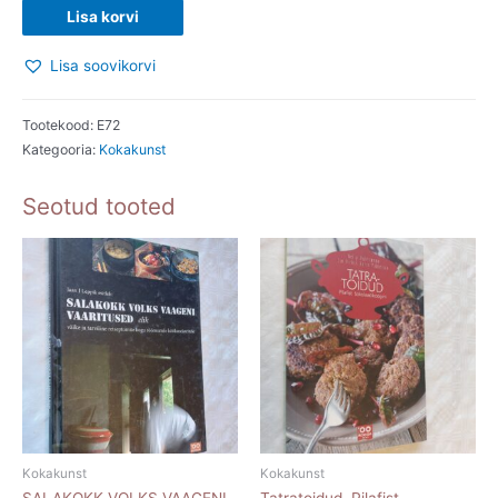
RETSEPTISAHTEL
Lisa korvi
KÄSITÖÖKAPIS.
Lisa soovikorvi
RAGNE
VÄRL;
ANDRA
Tootekood:
E72
Kategooria:
Kokakunst
KALDA.
2013
Seotud tooted
kogus
Kokakunst
Kokakunst
SALAKOKK VOLKS VAAGENI
Tatratoidud. Pilafist