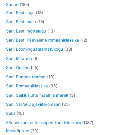
d
o
o
t
2
1
Sarjad
185
t
e
d
o
o
9
8
1
Sari: Eesti lugu
18
t
e
d
o
t
5
8
1
Sari: Eesti mälu
15
t
e
d
o
t
t
5
1
Sari: Eesti mõttelugu
13
t
e
o
o
o
t
3
1
Sari: Eesti Päevalehe romaaniklassika
12
t
d
o
o
o
t
2
3
Sari: Loomingu Raamatukogu
38
e
d
d
o
o
t
8
6
Sari: Mirabilia
6
t
e
e
d
o
o
t
t
2
Sari: Öölane
25
t
t
e
d
o
o
o
5
1
Sari: Punane raamat
10
t
e
d
o
o
t
0
3
Sari: Romaaniklassika
36
t
e
d
d
o
t
6
3
Sari: Seiklusjutte maalt ja merelt
3
t
e
e
o
o
t
t
3
Sari: Varraku ajaviiteromaan
35
t
t
d
o
o
o
5
1
Seks
10
e
d
o
o
t
0
1
Sõnastikud, entsüklopeediad, leksikonid
187
t
e
d
d
o
t
2
8
Keeleõpikud
20
t
e