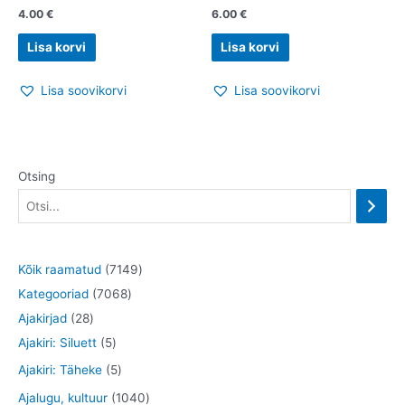
4.00
€
6.00
€
Lisa korvi
Lisa korvi
Lisa soovikorvi
Lisa soovikorvi
Otsing
7
Kõik raamatud
7149
7
1
Kategooriad
7068
2
0
4
Ajakirjad
28
8
5
6
9
Ajakiri: Siluett
5
t
t
8
t
5
Ajakiri: Täheke
5
o
o
t
o
t
1
Ajalugu, kultuur
1040