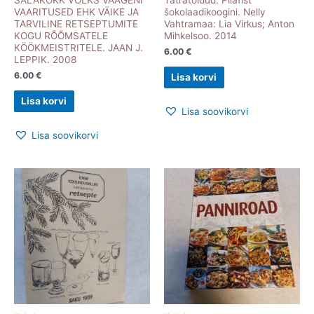
VAARITUSED EHK VÄIKE JA
šokolaadikoogini. Nelly
TARVILINE RETSEPTUMITE
Vahtramaa: Lia Virkus; Anton
KOGU RÕÕMSATELE
Mihkelsoo. 2014
KÖÖKMEISTRITELE. JAAN J.
6.00
€
LEPPIK. 2008
6.00
€
Lisa korvi
Lisa korvi
Lisa soovikorvi
Lisa soovikorvi