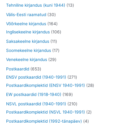
d
o
o
t
1
Tehniline kirjandus (kuni 1944)
13
t
t
e
d
o
o
3
3
Välis-Eesti raamatud
30
t
e
d
o
t
0
1
Võõrkeelne kirjandus
164
t
e
d
o
t
6
1
Inglisekeelne kirjandus
106
t
e
o
o
4
0
1
Saksakeelne kirjandus
11
t
d
o
t
6
1
1
Soomekeelne kirjandus
17
e
d
o
t
t
7
2
Venekeelne kirjandus
29
t
e
o
o
o
t
9
6
Postkaardid
653
t
d
o
o
o
t
5
2
ENSV postkaardid (1940-1991)
271
e
d
d
o
o
3
7
2
Postkaardikomplektid (ENSV 1940-1991)
28
t
e
e
d
o
t
1
8
1
EW postkaardid (1918-1940)
169
t
t
e
d
o
t
t
6
2
NSVL postkaardid (1940-1991)
210
t
e
o
o
o
9
1
2
Postkaardikomplektid (NSVL 1940-1991)
2
t
d
o
o
t
0
t
4
Postkaardikomplektid (1992-tänapäev)
4
e
d
d
o
t
o
t
t
e
e
o