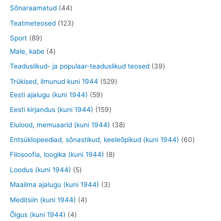
e
o
o
0
7
4
Sõnaraamatud
44
t
t
d
o
t
t
4
1
Teatmeteosed
123
e
d
o
o
t
2
8
Sport
89
t
e
o
o
o
3
9
4
Male, kabe
4
t
d
d
o
t
t
t
3
Teaduslikud- ja populaar-teaduslikud teosed
39
e
e
d
o
o
o
9
5
Trükised, ilmunud kuni 1944
529
t
t
e
o
o
o
t
5
2
Eesti ajalugu (kuni 1944)
59
t
d
d
d
o
9
9
1
Eesti kirjandus (kuni 1944)
159
e
e
e
o
t
t
5
3
Elulood, memuaarid (kuni 1944)
38
t
t
t
d
o
o
9
8
6
Entsüklopeediad, sõnastikud, keeleõpikud (kuni 1944)
60
e
o
o
t
t
0
8
Filosoofia, loogika (kuni 1944)
8
t
d
d
o
o
t
t
5
Loodus (kuni 1944)
5
e
e
o
o
o
o
t
3
Maailma ajalugu (kuni 1944)
3
t
t
d
d
o
o
o
t
4
Meditsiin (kuni 1944)
4
e
e
d
d
o
o
t
4
Õigus (kuni 1944)
4
t
t
e
e