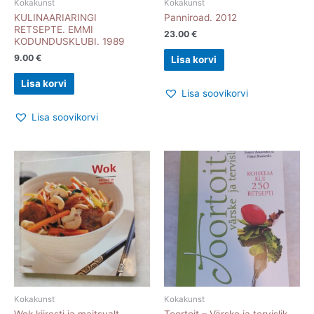
Kokakunst
Kokakunst
KULINAARIARINGI
Panniroad. 2012
RETSEPTE. EMMI
23.00
€
KODUNDUSKLUBI. 1989
9.00
€
Lisa korvi
Lisa korvi
Lisa soovikorvi
Lisa soovikorvi
Kokakunst
Kokakunst