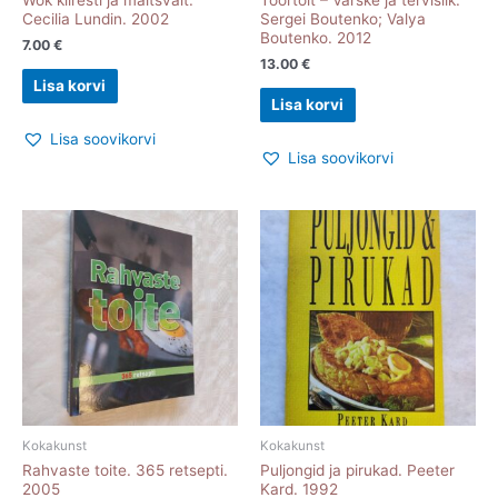
Wok kiiresti ja maitsvalt.
Toortoit – Värske ja tervislik.
Cecilia Lundin. 2002
Sergei Boutenko; Valya
Boutenko. 2012
7.00
€
13.00
€
Lisa korvi
Lisa korvi
Lisa soovikorvi
Lisa soovikorvi
Kokakunst
Kokakunst
Rahvaste toite. 365 retsepti.
Puljongid ja pirukad. Peeter
2005
Kard. 1992