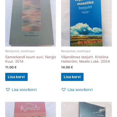
Reisijuhid, reisikirjad
Reisijuhid, reisikirjad
Samarkandi kuum suvi. Nargiz
Viljandimaa teejuht. Kristiina
Kuut. 2014
Hellström; Meelis Lokk. 2004
11.00
€
14.00
€
Lisa korvi
Lisa korvi
Lisa soovikorvi
Lisa soovikorvi