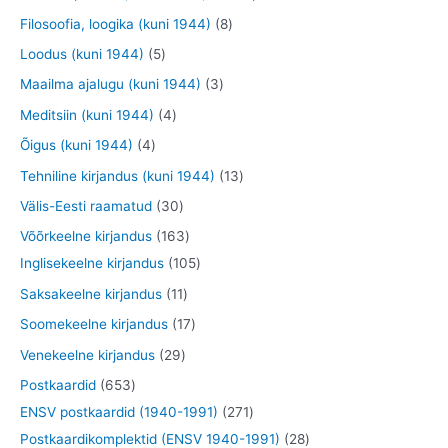
e
o
o
t
t
0
8
Filosoofia, loogika (kuni 1944)
8
t
d
d
o
o
t
t
5
Loodus (kuni 1944)
5
e
e
o
o
o
o
t
3
Maailma ajalugu (kuni 1944)
3
t
t
d
d
o
o
o
t
4
Meditsiin (kuni 1944)
4
e
e
d
d
o
o
t
4
Õigus (kuni 1944)
4
t
t
e
e
d
o
o
t
1
Tehniline kirjandus (kuni 1944)
13
t
t
e
d
o
o
3
3
Välis-Eesti raamatud
30
t
e
d
o
t
0
1
Võõrkeelne kirjandus
163
t
e
d
o
t
6
1
Inglisekeelne kirjandus
105
t
e
o
o
3
0
1
Saksakeelne kirjandus
11
t
d
o
t
5
1
1
Soomekeelne kirjandus
17
e
d
o
t
t
7
2
Venekeelne kirjandus
29
t
e
o
o
o
t
9
6
Postkaardid
653
t
d
o
o
o
t
5
2
ENSV postkaardid (1940-1991)
271
e
d
d
o
o
3
7
2
Postkaardikomplektid (ENSV 1940-1991)
28