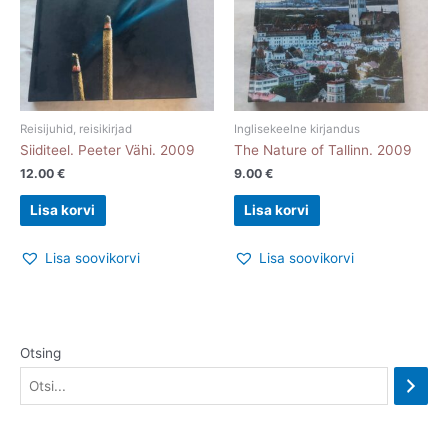
Reisijuhid, reisikirjad
Inglisekeelne kirjandus
Siiditeel. Peeter Vähi. 2009
The Nature of Tallinn. 2009
12.00
€
9.00
€
Lisa korvi
Lisa korvi
Lisa soovikorvi
Lisa soovikorvi
Otsing