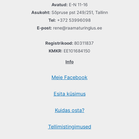
Avatud:
E-N 11-16
Asukoht:
Sõpruse pst 249/251, Tallinn
Tel:
+372 53996098
E-post:
rene@raamaturinglus.ee
Registrikood:
80311837
KMKR:
EE101684150
Info
Meie Facebook
Esita küsimus
Kuidas osta?
Tellimistingimused