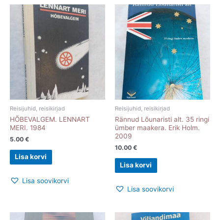
Reisijuhid, reisikirjad
Reisijuhid, reisikirjad
HÕBEVALGEM. LENNART
Rännud Lõunaristi alt. 35 ringi
MERI. 1984
ümber maakera. Erik Holm.
2009
5.00
€
10.00
€
Lisa korvi
Lisa korvi
Lisa soovikorvi
Lisa soovikorvi