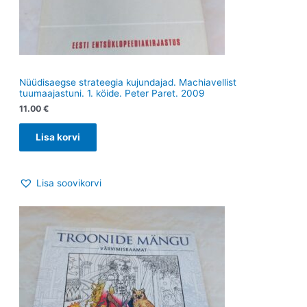
Nüüdisaegse strateegia kujundajad. Machiavellist
tuumaajastuni. 1. köide. Peter Paret. 2009
11.00
€
Lisa korvi
Lisa soovikorvi