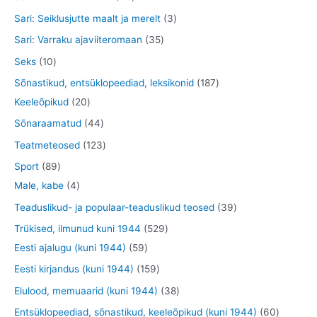
t
e
d
d
o
t
6
3
Sari: Seiklusjutte maalt ja merelt
3
t
e
e
o
o
t
t
3
Sari: Varraku ajaviiteromaan
35
t
t
d
o
o
o
5
1
Seks
10
e
d
o
o
t
0
1
Sõnastikud, entsüklopeediad, leksikonid
187
t
e
d
d
o
t
2
8
Keeleõpikud
20
t
e
e
o
o
0
7
4
Sõnaraamatud
44
t
t
d
o
t
t
4
1
Teatmeteosed
123
e
d
o
o
t
2
8
Sport
89
t
e
o
o
o
3
9
4
Male, kabe
4
t
d
d
o
t
t
t
3
Teaduslikud- ja populaar-teaduslikud teosed
39
e
e
d
o
o
o
9
5
Trükised, ilmunud kuni 1944
529
t
t
e
o
o
o
t
5
2
Eesti ajalugu (kuni 1944)
59
t
d
d
d
o
9
9
1
Eesti kirjandus (kuni 1944)
159
e
e
e
o
t
t
5
3
Elulood, memuaarid (kuni 1944)
38
t
t
t
d
o
o
9
8
6
Entsüklopeediad, sõnastikud, keeleõpikud (kuni 1944)
60