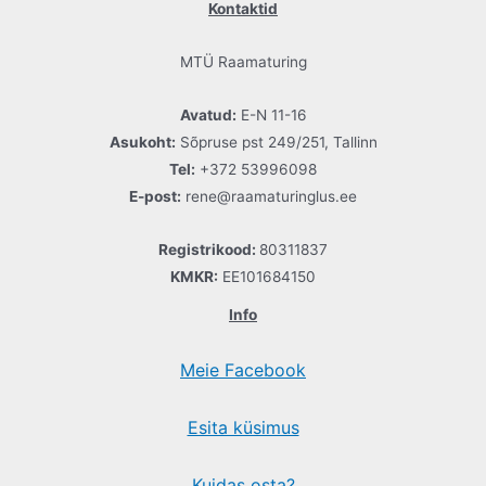
Kontaktid
MTÜ Raamaturing
Avatud:
E-N 11-16
Asukoht:
Sõpruse pst 249/251, Tallinn
Tel:
+372 53996098
E-post:
rene@raamaturinglus.ee
Registrikood:
80311837
KMKR:
EE101684150
Info
Meie Facebook
Esita küsimus
Kuidas osta?