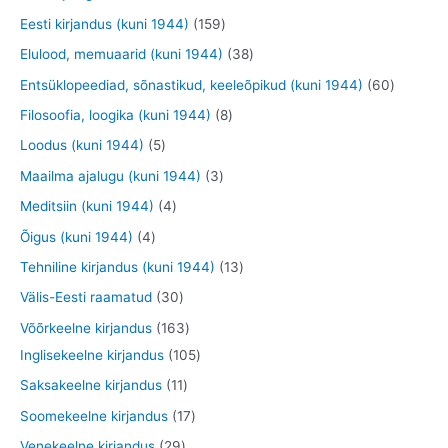
t
d
d
d
o
9
9
1
Eesti kirjandus (kuni 1944)
159
e
e
e
o
t
t
5
3
Elulood, memuaarid (kuni 1944)
38
t
t
t
d
o
o
9
8
6
Entsüklopeediad, sõnastikud, keeleõpikud (kuni 1944)
60
e
o
o
t
t
0
8
Filosoofia, loogika (kuni 1944)
8
t
d
d
o
o
t
t
5
Loodus (kuni 1944)
5
e
e
o
o
o
o
t
3
Maailma ajalugu (kuni 1944)
3
t
t
d
d
o
o
o
t
4
Meditsiin (kuni 1944)
4
e
e
d
d
o
o
t
4
Õigus (kuni 1944)
4
t
t
e
e
d
o
o
t
1
Tehniline kirjandus (kuni 1944)
13
t
t
e
d
o
o
3
3
Välis-Eesti raamatud
30
t
e
d
o
t
0
1
Võõrkeelne kirjandus
163
t
e
d
o
t
6
1
Inglisekeelne kirjandus
105
t
e
o
o
3
0
1
Saksakeelne kirjandus
11
t
d
o
t
5
1
1
Soomekeelne kirjandus
17
e
d
o
t
t
7
2
Venekeelne kirjandus
29