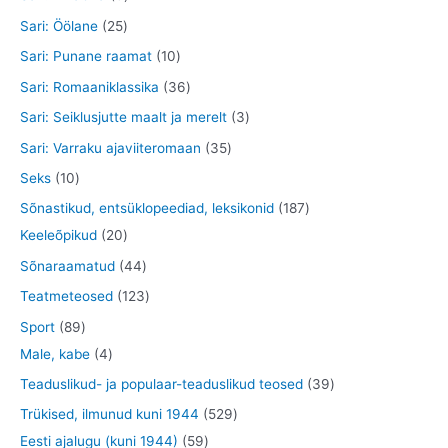
t
e
e
d
o
o
t
t
2
Sari: Öölane
25
t
t
e
d
o
o
o
5
1
Sari: Punane raamat
10
t
e
d
o
o
t
0
3
Sari: Romaaniklassika
36
t
e
d
d
o
t
6
3
Sari: Seiklusjutte maalt ja merelt
3
t
e
e
o
o
t
t
3
Sari: Varraku ajaviiteromaan
35
t
t
d
o
o
o
5
1
Seks
10
e
d
o
o
t
0
1
Sõnastikud, entsüklopeediad, leksikonid
187
t
e
d
d
o
t
2
8
Keeleõpikud
20
t
e
e
o
o
0
7
4
Sõnaraamatud
44
t
t
d
o
t
t
4
1
Teatmeteosed
123
e
d
o
o
t
2
8
Sport
89
t
e
o
o
o
3
9
4
Male, kabe
4
t
d
d
o
t
t
t
3
Teaduslikud- ja populaar-teaduslikud teosed
39
e
e
d
o
o
o
9
5
Trükised, ilmunud kuni 1944
529
t
t
e
o
o
o
t
5
2
Eesti ajalugu (kuni 1944)
59