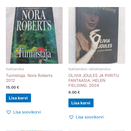
Ilukirjandus
Ilukirjandus: väliskirjandus
Tunnistaja. Nora Roberts.
OLIVIA JOULES JA PIIRITU
2012
FANTAASIA. HELEN
FIELDING. 2004
15.00
€
6.00
€
Lisa korvi
Lisa korvi
Lisa soovikorvi
Lisa soovikorvi