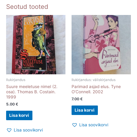
Seotud tooted
Ilukirjandus
Ilukirjandus: väliskirjandus
Suure meeletuse nimel (2.
Parimad asjad elus. Tyne
osa). Thomas B. Costain.
O’Connell. 2002
1999
7.00
€
5.00
€
Lisa korvi
Lisa korvi
Lisa soovikorvi
Lisa soovikorvi