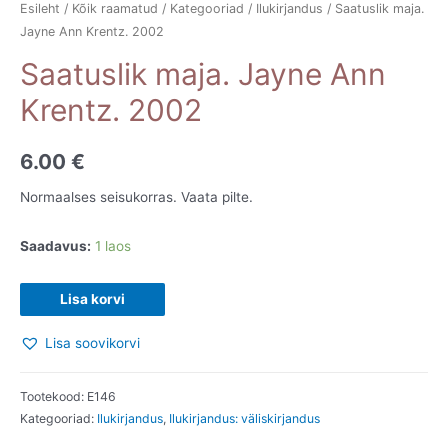
Esileht
/
Kõik raamatud
/
Kategooriad
/
Ilukirjandus
/ Saatuslik maja.
Jayne Ann Krentz. 2002
Saatuslik maja. Jayne Ann
Krentz. 2002
6.00
€
Normaalses seisukorras. Vaata pilte.
Saadavus:
1 laos
Saatuslik
Lisa korvi
maja.
Lisa soovikorvi
Jayne
Ann
Krentz.
Tootekood:
E146
Kategooriad:
Ilukirjandus
,
Ilukirjandus: väliskirjandus
2002
kogus