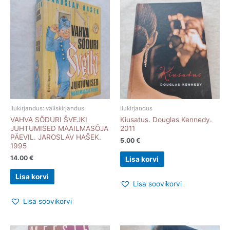
Ilukirjandus: väliskirjandus
Ilukirjandus
VAHVA SÕDURI ŠVEJKI
Kiusatus. Douglas Kennedy.
JUHTUMISED MAAILMASÕJA
2011
PÄEVIL. JAROSLAV HAŠEK.
5.00
€
1995
14.00
€
Lisa korvi
Lisa korvi
Lisa soovikorvi
Lisa soovikorvi