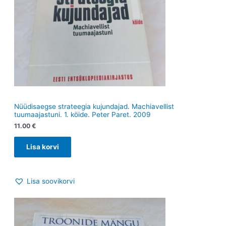
Nüüdisaegse strateegia kujundajad. Machiavellist
tuumaajastuni. 1. köide. Peter Paret. 2009
11.00
€
Lisa korvi
Lisa soovikorvi