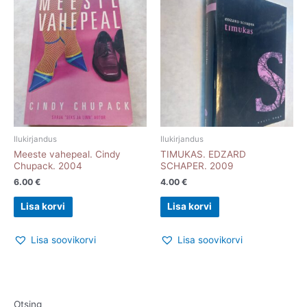
Ilukirjandus
Ilukirjandus
Meeste vahepeal. Cindy
TIMUKAS. EDZARD
Chupack. 2004
SCHAPER. 2009
6.00
€
4.00
€
Lisa korvi
Lisa korvi
Lisa soovikorvi
Lisa soovikorvi
Otsing