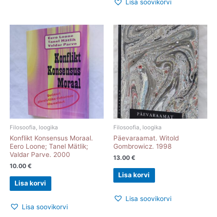
Lisa soovikorvi
Filosoofia, loogika
Filosoofia, loogika
Konflikt Konsensus Moraal.
Päevaraamat. Witold
Eero Loone; Tanel Mätlik;
Gombrowicz. 1998
Valdar Parve. 2000
13.00
€
10.00
€
Lisa korvi
Lisa korvi
Lisa soovikorvi
Lisa soovikorvi