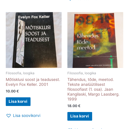
Filosoofia, loogika
Filosoofia, loogika
Mõtisklusi soost ja teadusest.
Tähendus, tõde, meetod.
Evelyn Fox Keller. 2001
Tekste analüütilisest
filosoofiast (1. osa). Jaan
10.00
€
Kangilaski, Margo Laasberg.
1999
Lisa korvi
18.00
€
Lisa soovikorvi
Lisa korvi