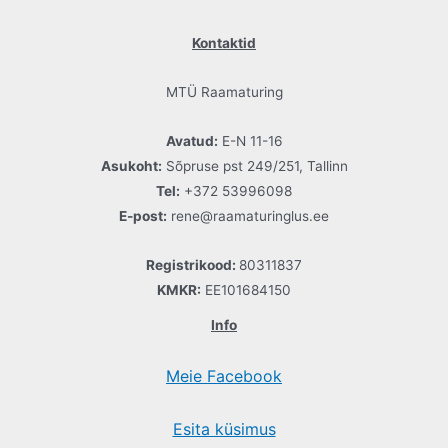
Kontaktid
MTÜ Raamaturing
Avatud:
E-N 11-16
Asukoht:
Sõpruse pst 249/251, Tallinn
Tel:
+372 53996098
E-post:
rene@raamaturinglus.ee
Registrikood:
80311837
KMKR:
EE101684150
Info
Meie Facebook
Esita küsimus