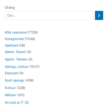
Otsing
7
Kõik raamatud
7129
7
1
Kategooriad
7048
2
0
2
Ajakirjad
28
8
5
4
9
Ajakiri: Siluett
5
t
t
8
t
5
Ajakiri: Täheke
5
o
o
t
o
t
1
Ajalugu, kultuur
1037
o
o
o
o
o
9
0
Eeposed
9
d
d
o
d
o
t
3
4
Eesti ajalugu
458
e
e
d
e
d
o
7
5
3
Kultuur
328
t
t
e
t
e
o
t
8
2
1
Militaar
101
t
t
d
o
t
8
0
2
Arvutid ja IT
2
e
o
o
t
1