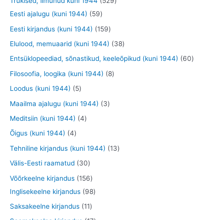
5
Trükised, ilmunud kuni 1944
529
t
t
e
o
o
o
t
5
2
Eesti ajalugu (kuni 1944)
59
t
d
d
d
o
9
9
1
Eesti kirjandus (kuni 1944)
159
e
e
e
o
t
t
5
3
Elulood, memuaarid (kuni 1944)
38
t
t
t
d
o
o
9
8
6
Entsüklopeediad, sõnastikud, keeleõpikud (kuni 1944)
60
e
o
o
t
t
0
8
Filosoofia, loogika (kuni 1944)
8
t
d
d
o
o
t
t
5
Loodus (kuni 1944)
5
e
e
o
o
o
o
t
3
Maailma ajalugu (kuni 1944)
3
t
t
d
d
o
o
o
t
4
Meditsiin (kuni 1944)
4
e
e
d
d
o
o
t
4
Õigus (kuni 1944)
4
t
t
e
e
d
o
o
t
1
Tehniline kirjandus (kuni 1944)
13
t
t
e
d
o
o
3
3
Välis-Eesti raamatud
30
t
e
d
o
t
0
1
Võõrkeelne kirjandus
156
t
e
d
o
t
5
9
Inglisekeelne kirjandus
98
t
e
o
o
6
8
1
Saksakeelne kirjandus
11
t
d
o
t
t
1