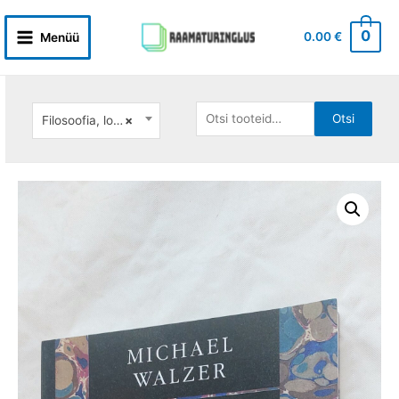
Skip
to
0
0.00
€
Menüü
Main
content
Menu
Otsi:
Otsi
Filosoofia, loogika
×