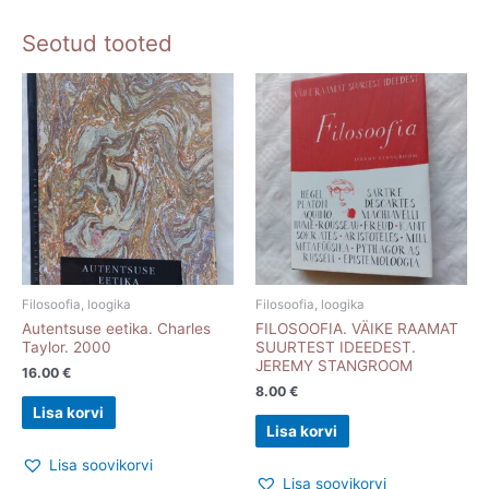
Seotud tooted
Filosoofia, loogika
Filosoofia, loogika
Autentsuse eetika. Charles
FILOSOOFIA. VÄIKE RAAMAT
Taylor. 2000
SUURTEST IDEEDEST.
JEREMY STANGROOM
16.00
€
8.00
€
Lisa korvi
Lisa korvi
Lisa soovikorvi
Lisa soovikorvi