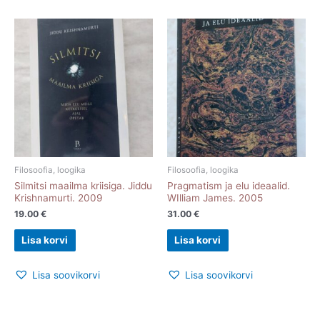
Filosoofia, loogika
Filosoofia, loogika
Silmitsi maailma kriisiga. Jiddu
Pragmatism ja elu ideaalid.
Krishnamurti. 2009
WIlliam James. 2005
19.00
€
31.00
€
Lisa korvi
Lisa korvi
Lisa soovikorvi
Lisa soovikorvi