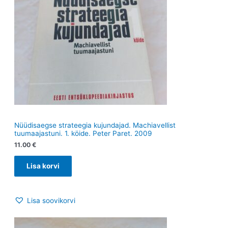
Nüüdisaegse strateegia kujundajad. Machiavellist
tuumaajastuni. 1. köide. Peter Paret. 2009
11.00
€
Lisa korvi
Lisa soovikorvi