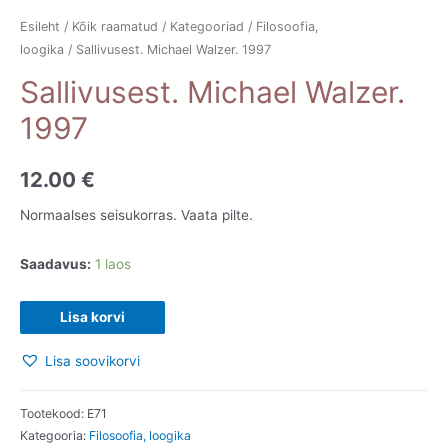
Esileht
/
Kõik raamatud
/
Kategooriad
/
Filosoofia,
loogika
/ Sallivusest. Michael Walzer. 1997
Sallivusest. Michael Walzer.
1997
12.00
€
Normaalses seisukorras. Vaata pilte.
Saadavus:
1 laos
Sallivusest.
Lisa korvi
Michael
Lisa soovikorvi
Walzer.
1997
kogus
Tootekood:
E71
Kategooria:
Filosoofia, loogika