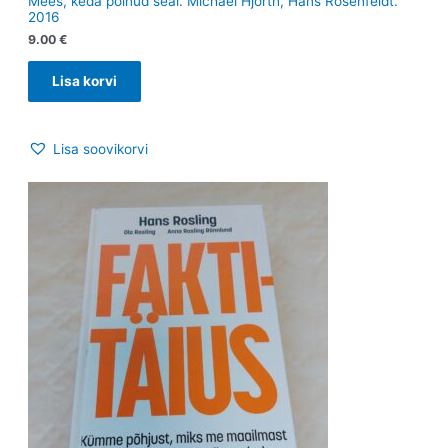
Mees, keda polnud seal. Michael Hjorth, Hans Rosenfeldt.
2016
9.00
€
Lisa korvi
Lisa soovikorvi