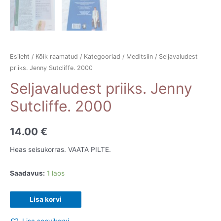
Esileht
/
Kõik raamatud
/
Kategooriad
/
Meditsiin
/ Seljavaludest
priiks. Jenny Sutcliffe. 2000
Seljavaludest priiks. Jenny
Sutcliffe. 2000
14.00
€
Heas seisukorras. VAATA PILTE.
Saadavus:
1 laos
Seljavaludest
Lisa korvi
priiks.