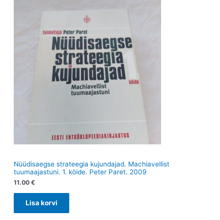
t
e
t
e
t
t
Nüüdisaegse strateegia kujundajad. Machiavellist
tuumaajastuni. 1. köide. Peter Paret. 2009
11.00
€
Lisa korvi