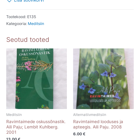
Lisa soovikorvi
Jenny
Sutcliffe.
2000
Tootekood:
E135
Kategooria:
Meditsiin
kogus
Seotud tooted
Meditsiin
Alternatiivmeditsiin
Ravimtaimede oskussõnastik.
Ravimtaimed looduses ja
Aili Paju; Lembit Kuhlberg.
apteegis. Aili Paju. 2008
2001
6.00
€
13.00
€