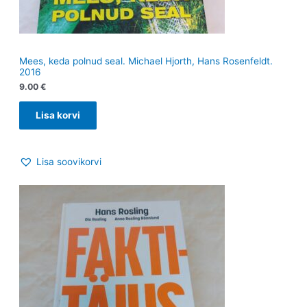
Mees, keda polnud seal. Michael Hjorth, Hans Rosenfeldt.
2016
9.00
€
Lisa korvi
Lisa soovikorvi