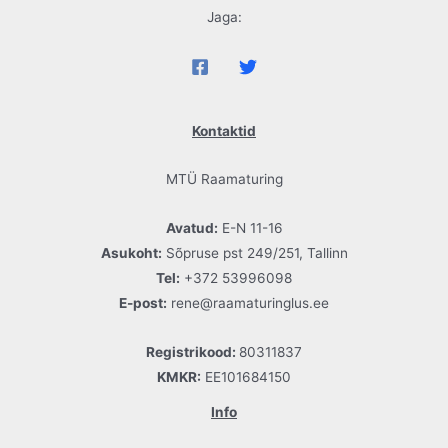
Jaga:
Kontaktid
MTÜ Raamaturing
Avatud:
E-N 11-16
Asukoht:
Sõpruse pst 249/251, Tallinn
Tel:
+372 53996098
E-post:
rene@raamaturinglus.ee
Registrikood:
80311837
KMKR:
EE101684150
Info