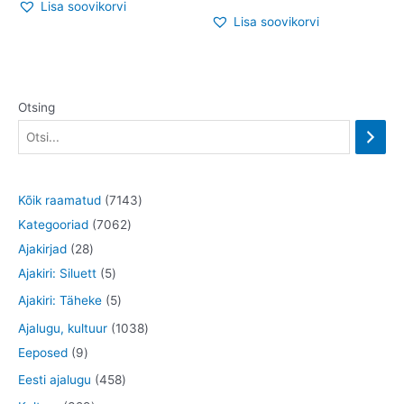
Lisa soovikorvi
Lisa soovikorvi
Otsing
7
Kõik raamatud
7143
7
1
Kategooriad
7062
2
0
4
Ajakirjad
28
8
5
6
3
Ajakiri: Siluett
5
t
t
2
t
5
Ajakiri: Täheke
5
o
o
t
o
t
1
Ajalugu, kultuur
1038
o
o
o
o
o
9
0
Eeposed
9
d
d
o
d
o
t
3
4
Eesti ajalugu
458
e
e
d
e
d
o
8
5