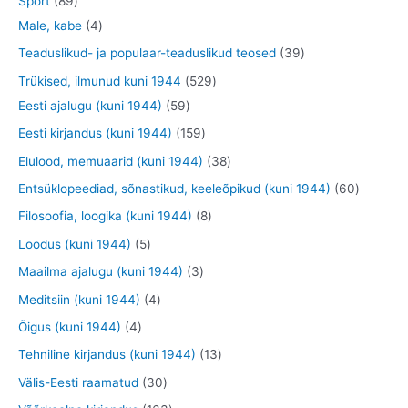
Sport
89
t
e
o
o
o
3
9
4
Male, kabe
4
t
d
d
o
t
t
t
3
Teaduslikud- ja populaar-teaduslikud teosed
39
e
e
d
o
o
o
9
5
Trükised, ilmunud kuni 1944
529
t
t
e
o
o
o
t
5
2
Eesti ajalugu (kuni 1944)
59
t
d
d
d
o
9
9
1
Eesti kirjandus (kuni 1944)
159
e
e
e
o
t
t
5
3
Elulood, memuaarid (kuni 1944)
38
t
t
t
d
o
o
9
8
6
Entsüklopeediad, sõnastikud, keeleõpikud (kuni 1944)
60
e
o
o
t
t
0
8
Filosoofia, loogika (kuni 1944)
8
t
d
d
o
o
t
t
5
Loodus (kuni 1944)
5
e
e
o
o
o
o
t
3
Maailma ajalugu (kuni 1944)
3
t
t
d
d
o
o
o
t
4
Meditsiin (kuni 1944)
4
e
e
d
d
o
o
t
4
Õigus (kuni 1944)
4
t
t
e
e
d
o
o
t
1
Tehniline kirjandus (kuni 1944)
13
t
t
e
d
o
o
3
3
Välis-Eesti raamatud
30
t
e
d
o
t
0