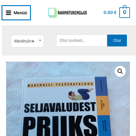
Skip
to
0
0.00
€
Menüü
Main
content
Menu
Otsi:
Otsi
Meditsiin
×