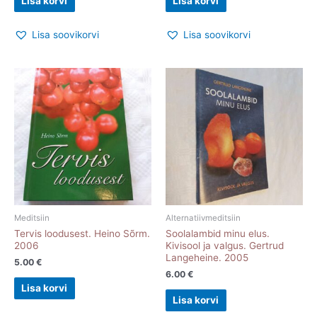
Lisa korvi
Lisa korvi
Lisa soovikorvi
Lisa soovikorvi
Meditsiin
Alternatiivmeditsiin
Tervis loodusest. Heino Sõrm.
Soolalambid minu elus.
2006
Kivisool ja valgus. Gertrud
Langeheine. 2005
5.00
€
6.00
€
Lisa korvi
Lisa korvi