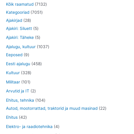
7
Kõik raamatud
7132
7
1
Kategooriad
7051
2
0
3
Ajakirjad
28
8
5
5
2
Ajakiri: Siluett
5
t
t
1
t
5
Ajakiri: Täheke
5
o
o
t
o
t
1
Ajalugu, kultuur
1037
o
o
o
o
o
9
0
Eeposed
9
d
d
o
d
o
t
3
4
Eesti ajalugu
458
e
e
d
e
d
o
7
5
3
Kultuur
328
t
t
e
t
e
o
t
8
2
1
Militaar
101
t
t
d
o
t
8
0
2
Arvutid ja IT
2
e
o
o
t
1
t
1
Ehitus, tehnika
104
t
d
o
o
t
o
0
2
Autod, mootorrattad, traktorid ja muud masinad
22
e
d
o
o
o
4
2
4
Ehitus
42
t
e
d
o
d
t
t
2
4
Elektro- ja raadiotehnika
4
t
e
d
e
o
o
t