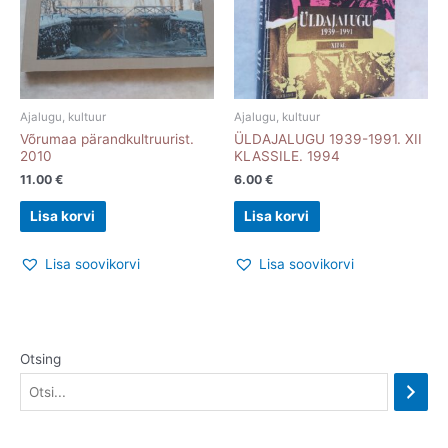
Ajalugu, kultuur
Ajalugu, kultuur
Võrumaa pärandkultruurist.
ÜLDAJALUGU 1939-1991. XII
2010
KLASSILE. 1994
11.00
€
6.00
€
Lisa korvi
Lisa korvi
Lisa soovikorvi
Lisa soovikorvi
Otsing