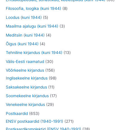
e
o
o
t
t
0
8
Filosoofia, loogika (kuni 1944)
8
t
d
d
o
o
t
t
5
Loodus (kuni 1944)
5
e
e
o
o
o
o
t
3
Maailma ajalugu (kuni 1944)
3
t
t
d
d
o
o
o
t
4
Meditsiin (kuni 1944)
4
e
e
d
d
o
o
t
4
Õigus (kuni 1944)
4
t
t
e
e
d
o
o
t
1
Tehniline kirjandus (kuni 1944)
13
t
t
e
d
o
o
3
3
Välis-Eesti raamatud
30
t
e
d
o
t
0
1
Võõrkeelne kirjandus
156
t
e
d
o
t
5
9
Inglisekeelne kirjandus
98
t
e
o
o
6
8
1
Saksakeelne kirjandus
11
t
d
o
t
t
1
1
Soomekeelne kirjandus
17
e
d
o
o
t
7
2
Venekeelne kirjandus
29
t
e
o
o
o
t
9
6
Postkaardid
653
t
d
d
o
o
t
5
2
ENSV postkaardid (1940-1991)
271
e
e
d
o
o
3
7
2
Postkaardikomplektid (ENSV 1940-1991)
28