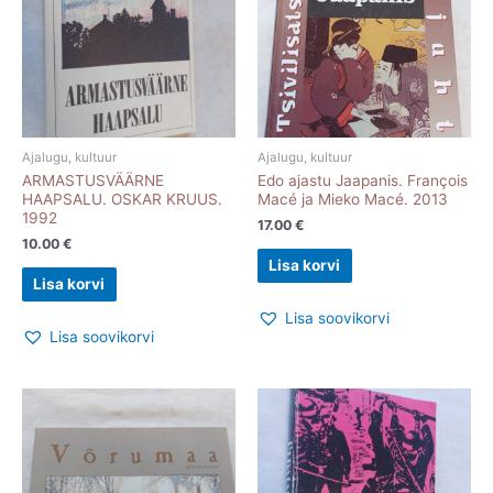
Ajalugu, kultuur
Ajalugu, kultuur
ARMASTUSVÄÄRNE
Edo ajastu Jaapanis. François
HAAPSALU. OSKAR KRUUS.
Macé ja Mieko Macé. 2013
1992
17.00
€
10.00
€
Lisa korvi
Lisa korvi
Lisa soovikorvi
Lisa soovikorvi