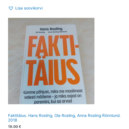
Lisa soovikorvi
Faktitäius. Hans Rosling, Ola Rosling, Anna Rosling Rönnlund.
2018
19.00
€