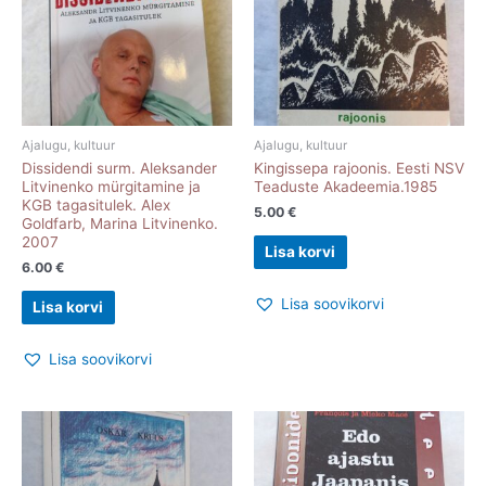
Ajalugu, kultuur
Ajalugu, kultuur
Dissidendi surm. Aleksander
Kingissepa rajoonis. Eesti NSV
Litvinenko mürgitamine ja
Teaduste Akadeemia.1985
KGB tagasitulek. Alex
5.00
€
Goldfarb, Marina Litvinenko.
2007
Lisa korvi
6.00
€
Lisa soovikorvi
Lisa korvi
Lisa soovikorvi