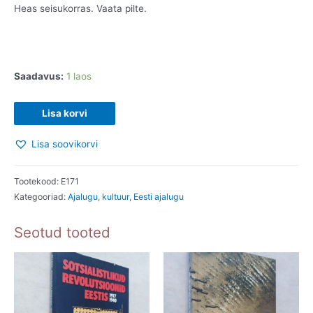
Heas seisukorras. Vaata pilte.
Saadavus:
1 laos
Sog-
Lisa korvi
Eesti
Lisa soovikorvi
eriüksuse
lugu.
2021
Tootekood:
E171
Kategooriad:
Ajalugu, kultuur
,
Eesti ajalugu
kogus
Seotud tooted