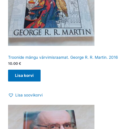
Troonide mängu värvimisraamat. George R. R. Martin. 2016
10.00
€
Lisa korvi
Lisa soovikorvi