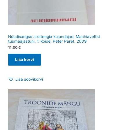
Nüüdisaegse strateegia kujundajad. Machiavellist
tuumaajastuni. 1. köide. Peter Paret. 2009
11.00
€
Lisa korvi
Lisa soovikorvi