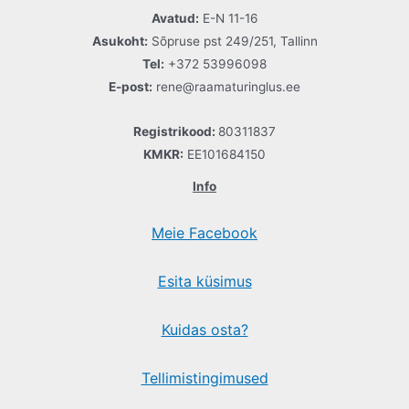
Avatud:
E-N 11-16
Asukoht:
Sõpruse pst 249/251, Tallinn
Tel:
+372 53996098
E-post:
rene@raamaturinglus.ee
Registrikood:
80311837
KMKR:
EE101684150
Info
Meie Facebook
Esita küsimus
Kuidas osta?
Tellimistingimused