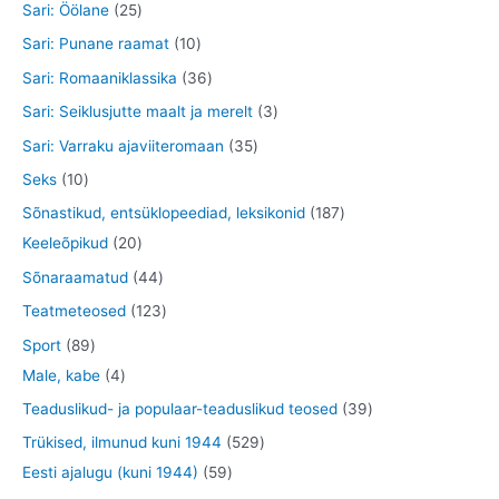
t
t
2
Sari: Öölane
25
t
t
e
d
o
o
o
5
1
Sari: Punane raamat
10
t
e
d
o
o
t
0
3
Sari: Romaaniklassika
36
t
e
d
d
o
t
6
3
Sari: Seiklusjutte maalt ja merelt
3
t
e
e
o
o
t
t
3
Sari: Varraku ajaviiteromaan
35
t
t
d
o
o
o
5
1
Seks
10
e
d
o
o
t
0
1
Sõnastikud, entsüklopeediad, leksikonid
187
t
e
d
d
o
t
2
8
Keeleõpikud
20
t
e
e
o
o
0
7
4
Sõnaraamatud
44
t
t
d
o
t
t
4
1
Teatmeteosed
123
e
d
o
o
t
2
8
Sport
89
t
e
o
o
o
3
9
4
Male, kabe
4
t
d
d
o
t
t
t
3
Teaduslikud- ja populaar-teaduslikud teosed
39
e
e
d
o
o
o
9
5
Trükised, ilmunud kuni 1944
529
t
t
e
o
o
o
t
5
2
Eesti ajalugu (kuni 1944)
59
t
d
d
d
o