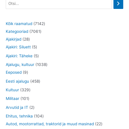
7
Kõik raamatud
7142
7
1
Kategooriad
7061
2
0
4
Ajakirjad
28
8
5
6
2
Ajakiri: Siluett
5
t
t
1
t
5
Ajakiri: Täheke
5
o
o
t
o
t
1
Ajalugu, kultuur
1038
o
o
o
o
o
9
0
Eeposed
9
d
d
o
d
o
t
3
4
Eesti ajalugu
458
e
e
d
e
d
o
8
5
3
Kultuur
329
t
t
e
t
e
o
t
8
2
1
Militaar
101
t
t
d
o
t
9
0
2
Arvutid ja IT
2
e
o
o
t
1
t
1
Ehitus, tehnika
104
t
d
o
o
t
o
0
2
Autod, mootorrattad, traktorid ja muud masinad
22
e
d
o