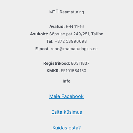
MTÜ Raamaturing
Avatud:
E-N 11-16
Asukoht:
Sõpruse pst 249/251, Tallinn
Tel:
+372 53996098
E-post:
rene@raamaturinglus.ee
Registrikood:
80311837
KMKR:
EE101684150
Info
Meie Facebook
Esita küsimus
Kuidas osta?