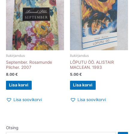
Ilukirjandus
Ilukirjandus
September. Rosamunde
LÕPUTU ÖÖ. ALISTAIR
Pilcher. 2007
MACLEAN. 1993
8.00
€
5.00
€
Lisa korvi
Lisa korvi
Lisa soovikorvi
Lisa soovikorvi
Otsing