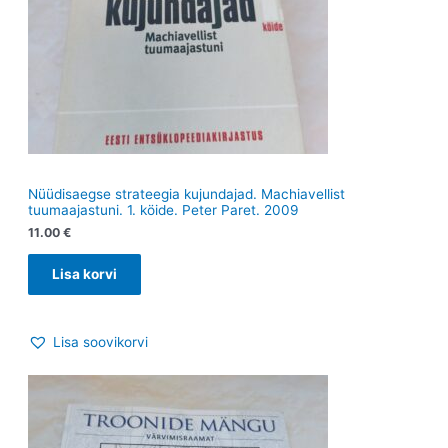
Nüüdisaegse strateegia kujundajad. Machiavellist
tuumaajastuni. 1. köide. Peter Paret. 2009
11.00
€
Lisa korvi
Lisa soovikorvi