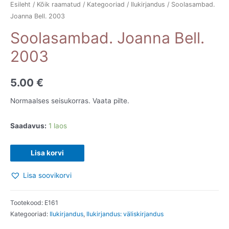
Esileht
/
Kõik raamatud
/
Kategooriad
/
Ilukirjandus
/ Soolasambad.
Joanna Bell. 2003
Soolasambad. Joanna Bell.
2003
5.00
€
Normaalses seisukorras. Vaata pilte.
Saadavus:
1 laos
Soolasambad.
Lisa korvi
Joanna
Lisa soovikorvi
Bell.
2003
kogus
Tootekood:
E161
Kategooriad:
Ilukirjandus
,
Ilukirjandus: väliskirjandus