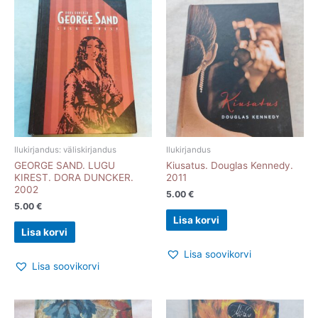
Ilukirjandus: väliskirjandus
Ilukirjandus
GEORGE SAND. LUGU
Kiusatus. Douglas Kennedy.
KIREST. DORA DUNCKER.
2011
2002
5.00
€
5.00
€
Lisa korvi
Lisa korvi
Lisa soovikorvi
Lisa soovikorvi