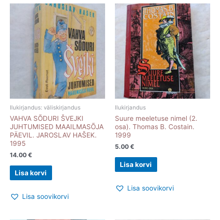
Ilukirjandus: väliskirjandus
Ilukirjandus
VAHVA SÕDURI ŠVEJKI
Suure meeletuse nimel (2.
JUHTUMISED MAAILMASÕJA
osa). Thomas B. Costain.
PÄEVIL. JAROSLAV HAŠEK.
1999
1995
5.00
€
14.00
€
Lisa korvi
Lisa korvi
Lisa soovikorvi
Lisa soovikorvi