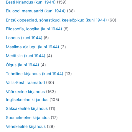
9
9
1
Eesti kirjandus (kuni 1944)
159
e
e
e
o
t
t
5
3
Elulood, memuaarid (kuni 1944)
38
t
t
t
d
o
o
9
8
6
Entsüklopeediad, sõnastikud, keeleõpikud (kuni 1944)
60
e
o
o
t
t
0
8
Filosoofia, loogika (kuni 1944)
8
t
d
d
o
o
t
t
5
Loodus (kuni 1944)
5
e
e
o
o
o
o
t
3
Maailma ajalugu (kuni 1944)
3
t
t
d
d
o
o
o
t
4
Meditsiin (kuni 1944)
4
e
e
d
d
o
o
t
4
Õigus (kuni 1944)
4
t
t
e
e
d
o
o
t
1
Tehniline kirjandus (kuni 1944)
13
t
t
e
d
o
o
3
3
Välis-Eesti raamatud
30
t
e
d
o
t
0
1
Võõrkeelne kirjandus
163
t
e
d
o
t
6
1
Inglisekeelne kirjandus
105
t
e
o
o
3
0
1
Saksakeelne kirjandus
11
t
d
o
t
5
1
1
Soomekeelne kirjandus
17
e
d
o
t
t
7
2
Venekeelne kirjandus
29
t
e
o
o