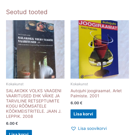
Seotud tooted
Kokakunst
Kokakunst
SALAKOKK VOLKS VAAGENI
Autojuhi joogiraamat. Arlet
VAARITUSED EHK VÄIKE JA
Palmiste. 2001
TARVILINE RETSEPTUMITE
6.00
€
KOGU RÕÕMSATELE
KÖÖKMEISTRITELE. JAAN J.
Lisa korvi
LEPPIK. 2008
6.00
€
Lisa soovikorvi
Lisa korvi