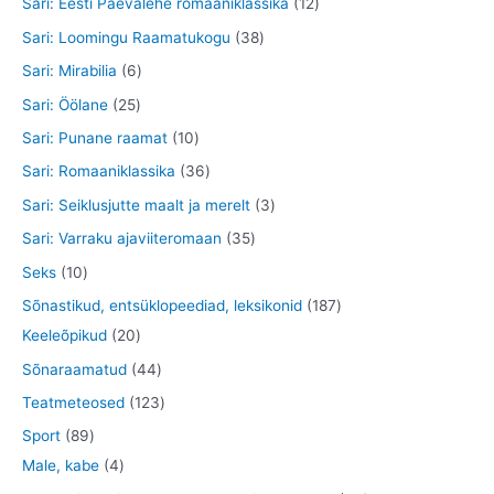
1
Sari: Eesti Päevalehe romaaniklassika
12
t
d
o
o
o
t
2
3
Sari: Loomingu Raamatukogu
38
e
d
d
o
o
t
8
6
Sari: Mirabilia
6
t
e
e
d
o
o
t
t
2
Sari: Öölane
25
t
t
e
d
o
o
o
5
1
Sari: Punane raamat
10
t
e
d
o
o
t
0
3
Sari: Romaaniklassika
36
t
e
d
d
o
t
6
3
Sari: Seiklusjutte maalt ja merelt
3
t
e
e
o
o
t
t
3
Sari: Varraku ajaviiteromaan
35
t
t
d
o
o
o
5
1
Seks
10
e
d
o
o
t
0
1
Sõnastikud, entsüklopeediad, leksikonid
187
t
e
d
d
o
t
2
8
Keeleõpikud
20
t
e
e
o
o
0
7
4
Sõnaraamatud
44
t
t
d
o
t
t
4
1
Teatmeteosed
123
e
d
o
o
t
2
8
Sport
89
t
e
o
o
o
3
9
4
Male, kabe
4
t
d
d
o
t