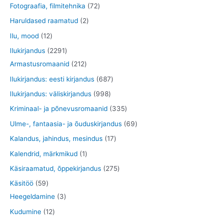
o
t
4
7
Fotograafia, filmitehnika
72
t
d
e
d
o
o
t
2
2
Haruldased raamatud
2
e
t
e
d
o
o
t
t
1
Ilu, mood
12
t
t
e
d
o
o
o
2
2
Ilukirjandus
2291
t
e
d
o
o
t
2
2
Armastusromaanid
212
t
e
d
d
o
9
1
6
Ilukirjandus: eesti kirjandus
687
t
e
e
o
1
2
8
9
Ilukirjandus: väliskirjandus
998
t
t
d
t
t
7
9
3
Kriminaal- ja põnevusromaanid
335
e
o
o
t
8
3
6
Ulme-, fantaasia- ja õuduskirjandus
69
t
o
o
o
t
5
9
1
Kalandus, jahindus, mesindus
17
d
d
o
o
t
t
7
1
Kalendrid, märkmikud
1
e
e
d
o
o
o
t
t
2
Käsiraamatud, õppekirjandus
275
t
t
e
d
o
o
o
o
7
5
Käsitöö
59
t
e
d
d
o
o
5
9
3
Heegeldamine
3
t
e
e
d
d
t
t
t
1
Kudumine
12
t
t
e
e