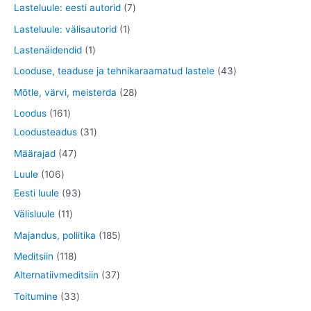
1
3
7
Lasteluule: eesti autorid
7
e
e
d
o
t
5
t
1
Lasteluule: välisautorid
1
t
t
e
d
o
t
o
t
1
Lastenäidendid
1
t
e
o
o
o
o
t
4
Looduse, teaduse ja tehnikaraamatud lastele
43
t
d
o
d
o
o
3
2
Mõtle, värvi, meisterda
28
e
d
e
d
o
t
8
1
Loodus
161
t
e
t
e
d
o
t
6
3
Loodusteadus
31
t
e
o
o
1
1
4
Määrajad
47
d
o
t
t
7
1
Luule
106
e
d
o
o
t
0
9
Eesti luule
93
t
e
o
o
o
6
3
1
Välisluule
11
t
d
d
o
t
t
1
1
Majandus, poliitika
185
e
e
d
o
o
t
8
1
Meditsiin
118
t
t
e
o
o
o
5
1
3
Alternatiivmeditsiin
37
t
d
d
o
t
8
7
3
Toitumine
33
e
e
d
o