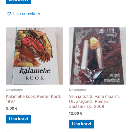
Lisa soovikorvi
Kokakunst
Kokakunst
Kalamehe köök. Peeter Kard.
Vein ja toit 2. Vana maailm.
1997
Urvo Ugandi, Roman
Zaštšerinski. 2008
5.00
€
12.00
€
Lisa korvi
Lisa korvi