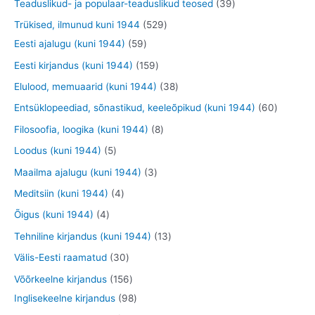
t
t
3
Teaduslikud- ja populaar-teaduslikud teosed
39
e
e
d
o
o
o
9
5
Trükised, ilmunud kuni 1944
529
t
t
e
o
o
o
t
5
2
Eesti ajalugu (kuni 1944)
59
t
d
d
d
o
9
9
1
Eesti kirjandus (kuni 1944)
159
e
e
e
o
t
t
5
3
Elulood, memuaarid (kuni 1944)
38
t
t
t
d
o
o
9
8
6
Entsüklopeediad, sõnastikud, keeleõpikud (kuni 1944)
60
e
o
o
t
t
0
8
Filosoofia, loogika (kuni 1944)
8
t
d
d
o
o
t
t
5
Loodus (kuni 1944)
5
e
e
o
o
o
o
t
3
Maailma ajalugu (kuni 1944)
3
t
t
d
d
o
o
o
t
4
Meditsiin (kuni 1944)
4
e
e
d
d
o
o
t
4
Õigus (kuni 1944)
4
t
t
e
e
d
o
o
t
1
Tehniline kirjandus (kuni 1944)
13
t
t
e
d
o
o
3
3
Välis-Eesti raamatud
30
t
e
d
o
t
0
1
Võõrkeelne kirjandus
156
t
e
d
o
t
5
9
Inglisekeelne kirjandus
98
t
e
o
o