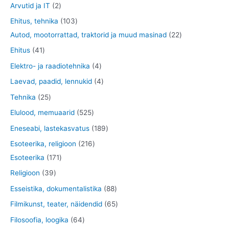
8
0
2
Arvutid ja IT
2
e
o
o
t
1
t
1
Ehitus, tehnika
103
t
d
o
o
t
o
0
2
Autod, mootorrattad, traktorid ja muud masinad
22
e
d
o
o
o
3
2
4
Ehitus
41
t
e
d
o
d
t
t
1
4
Elektro- ja raadiotehnika
4
t
e
d
e
o
o
t
t
4
Laevad, paadid, lennukid
4
t
e
t
o
o
o
o
t
2
Tehnika
25
t
d
d
o
o
o
5
5
Elulood, memuaarid
525
e
e
d
d
o
t
2
1
Eneseabi, lastekasvatus
189
t
t
e
e
d
o
5
8
2
Esoteerika, religioon
216
t
t
e
o
t
9
1
1
Esoteerika
171
t
d
o
t
7
6
3
Religioon
39
e
o
o
1
t
9
8
Esseistika, dokumentalistika
88
t
d
o
t
o
t
8
6
Filmikunst, teater, näidendid
65
e
d
o
o
o
t
5
6
Filosoofia, loogika
64
t
e
o
d
o