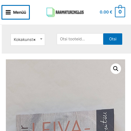
Skip
to
0
0.00
€
Menüü
Main
content
Menu
Otsi:
Otsi
Kokakunst
×