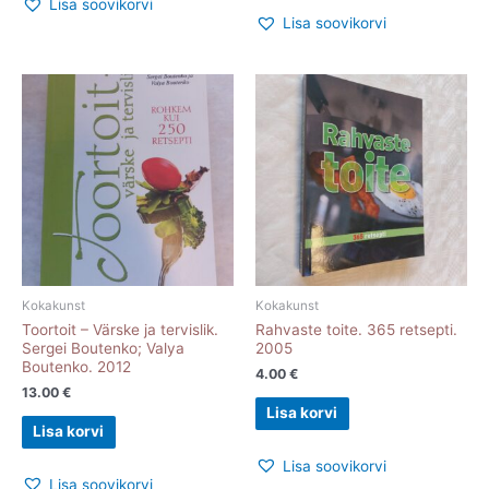
Lisa soovikorvi
Lisa soovikorvi
Kokakunst
Kokakunst
Toortoit – Värske ja tervislik.
Rahvaste toite. 365 retsepti.
Sergei Boutenko; Valya
2005
Boutenko. 2012
4.00
€
13.00
€
Lisa korvi
Lisa korvi
Lisa soovikorvi
Lisa soovikorvi