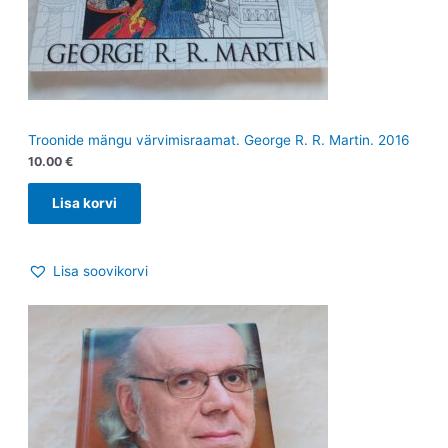
Troonide mängu värvimisraamat. George R. R. Martin. 2016
10.00
€
Lisa korvi
Lisa soovikorvi