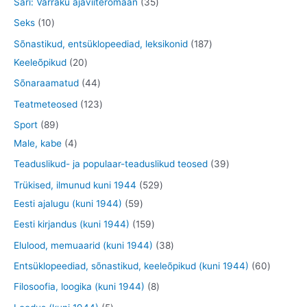
3
Sari: Varraku ajaviiteromaan
35
t
t
d
o
o
o
5
1
Seks
10
e
d
o
o
t
0
1
Sõnastikud, entsüklopeediad, leksikonid
187
t
e
d
d
o
t
2
8
Keeleõpikud
20
t
e
e
o
o
0
7
4
Sõnaraamatud
44
t
t
d
o
t
t
4
1
Teatmeteosed
123
e
d
o
o
t
2
8
Sport
89
t
e
o
o
o
3
9
4
Male, kabe
4
t
d
d
o
t
t
t
3
Teaduslikud- ja populaar-teaduslikud teosed
39
e
e
d
o
o
o
9
5
Trükised, ilmunud kuni 1944
529
t
t
e
o
o
o
t
5
2
Eesti ajalugu (kuni 1944)
59
t
d
d
d
o
9
9
1
Eesti kirjandus (kuni 1944)
159
e
e
e
o
t
t
5
3
Elulood, memuaarid (kuni 1944)
38
t
t
t
d
o
o
9
8
6
Entsüklopeediad, sõnastikud, keeleõpikud (kuni 1944)
60
e
o
o
t
t
0
8
Filosoofia, loogika (kuni 1944)
8
t
d
d
o
o
t
t
5