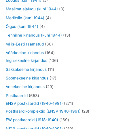
Loodus (kuni 1944)
5
e
e
o
o
o
o
t
3
Maailma ajalugu (kuni 1944)
3
t
t
d
d
o
o
o
t
4
Meditsiin (kuni 1944)
4
e
e
d
d
o
o
t
4
Õigus (kuni 1944)
4
t
t
e
e
d
o
o
t
1
Tehniline kirjandus (kuni 1944)
13
t
t
e
d
o
o
3
3
Välis-Eesti raamatud
30
t
e
d
o
t
0
1
Võõrkeelne kirjandus
164
t
e
d
o
t
6
1
Inglisekeelne kirjandus
106
t
e
o
o
4
0
1
Saksakeelne kirjandus
11
t
d
o
t
6
1
1
Soomekeelne kirjandus
17
e
d
o
t
t
7
2
Venekeelne kirjandus
29
t
e
o
o
o
t
9
6
Postkaardid
653
t
d
o
o
o
t
5
2
ENSV postkaardid (1940-1991)
271
e
d
d
o
o
3
7
2
Postkaardikomplektid (ENSV 1940-1991)
28
t
e
e
d
o
t
1
8
1
EW postkaardid (1918-1940)
169
t
t
e
d
o
t
t
6
2
NSVL postkaardid (1940-1991)
210