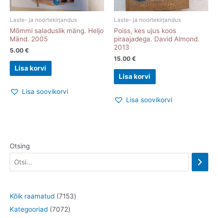
Laste- ja noortekirjandus
Laste- ja noortekirjandus
Mõmmi saladuslik mäng. Heljo
Poiss, kes ujus koos
Mänd. 2005
piraajadega. David Almond.
2013
5.00
€
15.00
€
Lisa korvi
Lisa korvi
Lisa soovikorvi
Lisa soovikorvi
Otsing
7
Kõik raamatud
7153
7
1
Kategooriad
7072