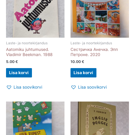
Laste- ja noortekirjandus
Laste- ja noortekirjandus
Aatomiku juhtumused.
Сестричка Анечка. Эпп
Vladimir Beekman. 1988
Петроне. 2020
5.00
€
10.00
€
Lisa korvi
Lisa korvi
Lisa soovikorvi
Lisa soovikorvi