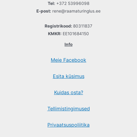
Tel:
+372 53996098
E-post:
rene@raamaturinglus.ee
Registrikood:
80311837
KMKR:
EE101684150
Info
Meie Facebook
Esita küsimus
Kuidas osta?
Tellimistingimused
Privaatsuspoliitika