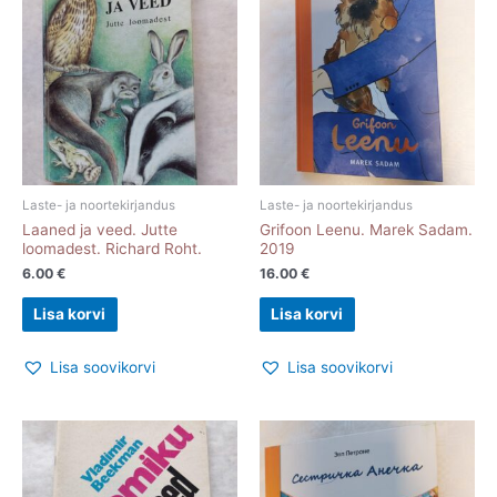
Laste- ja noortekirjandus
Laste- ja noortekirjandus
Laaned ja veed. Jutte
Grifoon Leenu. Marek Sadam.
loomadest. Richard Roht.
2019
6.00
€
16.00
€
Lisa korvi
Lisa korvi
Lisa soovikorvi
Lisa soovikorvi