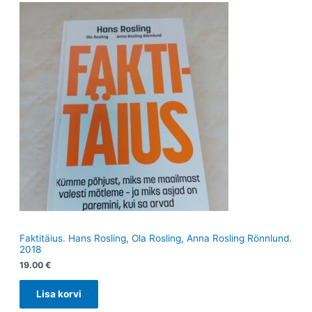
Faktitäius. Hans Rosling, Ola Rosling, Anna Rosling Rönnlund.
2018
19.00
€
Lisa korvi