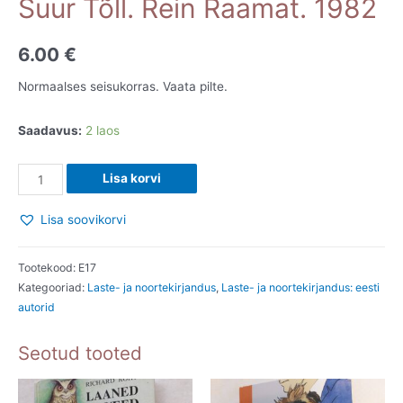
Suur Tõll. Rein Raamat. 1982
6.00
€
Normaalses seisukorras. Vaata pilte.
Saadavus:
2 laos
Suur
Lisa korvi
Tõll.
Rein
Lisa soovikorvi
Raamat.
1982
Tootekood:
E17
kogus
Kategooriad:
Laste- ja noortekirjandus
,
Laste- ja noortekirjandus: eesti
autorid
Seotud tooted