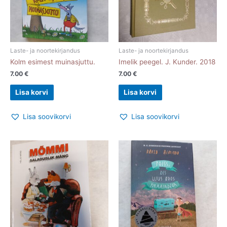
Laste- ja noortekirjandus
Laste- ja noortekirjandus
Kolm esimest muinasjuttu.
Imelik peegel. J. Kunder. 2018
7.00
€
7.00
€
Lisa korvi
Lisa korvi
Lisa soovikorvi
Lisa soovikorvi