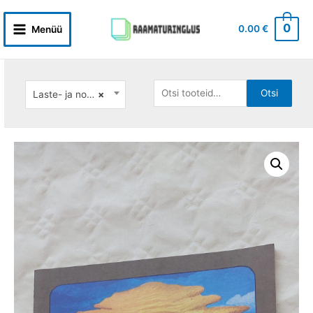
Skip
to
0
0.00
€
Menüü
Main
content
Menu
Otsi:
Otsi
Laste- ja noortekirjandus: eesti autorid
×