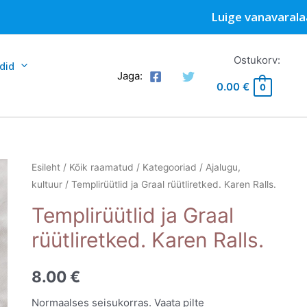
Luige vanavarala
Ostukorv:
did
Jaga:
0.00
€
0
Esileht
/
Kõik raamatud
/
Kategooriad
/
Ajalugu,
kultuur
/ Templirüütlid ja Graal rüütliretked. Karen Ralls.
Templirüütlid ja Graal
rüütliretked. Karen Ralls.
8.00
€
Normaalses seisukorras. Vaata pilte