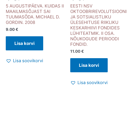
5 AUGUSTIPÄEVA. KUIDAS II
EESTI NSV
MAAILMASÕJAST SAI
OKTOOBRIREVOLUTSIOONI
TUUMASÕDA. MICHAEL D.
JA SOTSIALISTLIKU
GORDIN. 2008
ÜLESEHITUSE RIIKLIKU
KESKARHIIVI FONDIDES
9.00
€
LÜHITEATMIK. II OSA.
NÕUKOGUDE PERIOODI
Lisa korvi
FONDID.
11.00
€
Lisa soovikorvi
Lisa korvi
Lisa soovikorvi