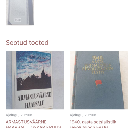
Seotud tooted
Ajalugu, kultuur
Ajalugu, kultuur
ARMASTUSVÄÄRNE
1940. aasta sotsialistlik
HAAPSALU. OSKAR KRUUS.
revolutsioon Eestis.