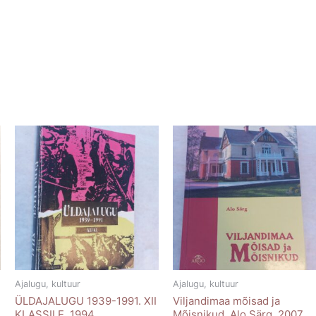
Ajalugu, kultuur
Ajalugu, kultuur
ÜLDAJALUGU 1939-1991. XII
Viljandimaa mõisad ja
KLASSILE. 1994
Mõisnikud. Alo Särg. 2007