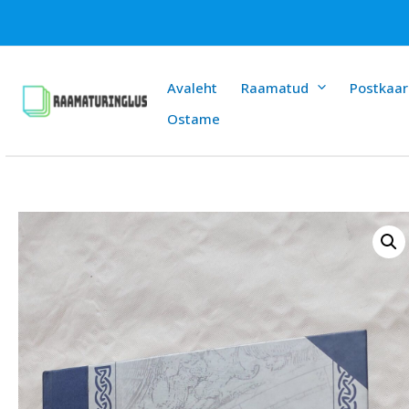
Skip
to
content
Avaleht
Raamatud
Postkaar
Ostame