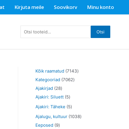
at
Kirjuta meile
Soovikorv
Minu konto
Otsi:
Otsi
7
Kõik raamatud
7143
7
1
Kategooriad
7062
2
0
4
Ajakirjad
28
8
5
6
3
Ajakiri: Siluett
5
t
t
2
t
5
Ajakiri: Täheke
5
o
o
t
o
t
1
Ajalugu, kultuur
1038
o
o
o
o
o
9
0
Eeposed
9