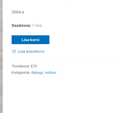
2004.a
Saadavus:
1 laos
Templirüütlid
Lisa korvi
ja
Lisa soovikorvi
Graal
rüütliretked.
Karen
Tootekood:
E75
Ralls.
Kategooria:
Ajalugu, kultuur
kogus