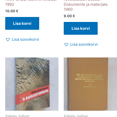
1992
Dokumente ja materjale.
1960
10.00
€
9.00
€
Lisa korvi
Lisa korvi
Lisa soovikorvi
Lisa soovikorvi
Ajalugu, kultuur
Ajalugu, kultuur