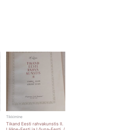
Tikkimine
Tikand Eesti rahvakunstis II.
Lääne-Eesti ja Lõuna-Eesti. /