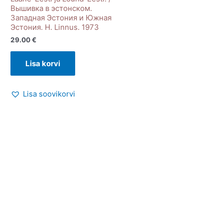
Вышивка в эстонском.
Западная Эстония и Южная
Эстония. H. Linnus. 1973
29.00
€
Lisa korvi
Lisa soovikorvi