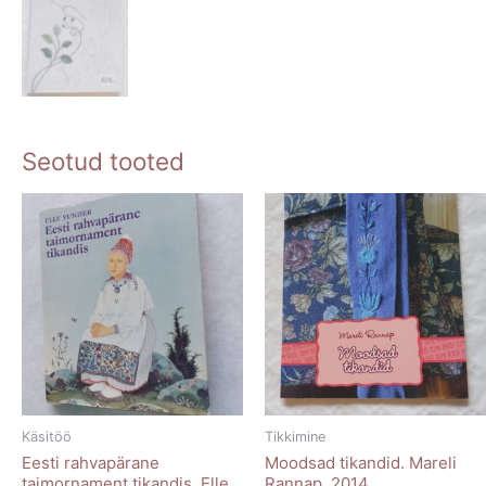
Seotud tooted
Käsitöö
Tikkimine
Eesti rahvapärane
Moodsad tikandid. Mareli
taimornament tikandis. Elle
Rannap. 2014