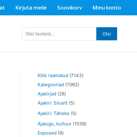
at
Kirjuta meile
Soovikorv
Minu konto
Otsi:
Otsi
7
Kõik raamatud
7143
7
1
Kategooriad
7062
2
0
4
Ajakirjad
28
8
5
6
3
Ajakiri: Siluett
5
t
t
2
t
5
Ajakiri: Täheke
5
o
o
t
o
t
1
Ajalugu, kultuur
1038
o
o
o
o
o
9
0
Eeposed
9