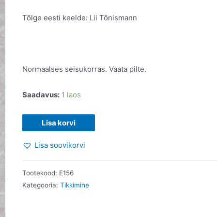
Tõlge eesti keelde: Lii Tõnismann
Normaalses seisukorras. Vaata pilte.
Saadavus:
1 laos
Tikkimine.
Lisa korvi
2007
Lisa soovikorvi
kogus
Tootekood:
E156
Kategooria:
Tikkimine