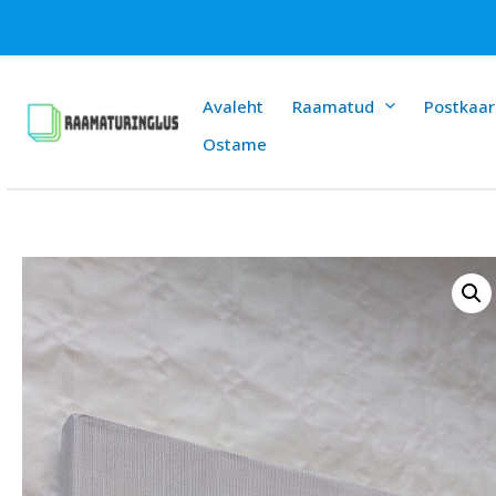
Skip
to
content
Avaleht
Raamatud
Postkaar
Ostame