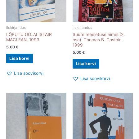
Ilukirjandus
Ilukirjandus
LÕPUTU ÖÖ. ALISTAIR
Suure meeletuse nimel (2.
MACLEAN. 1993
osa). Thomas B. Costain.
1999
5.00
€
5.00
€
Lisa korvi
Lisa korvi
Lisa soovikorvi
Lisa soovikorvi