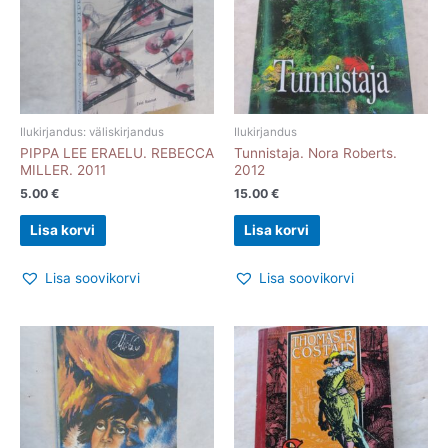
Ilukirjandus: väliskirjandus
Ilukirjandus
PIPPA LEE ERAELU. REBECCA
Tunnistaja. Nora Roberts.
MILLER. 2011
2012
5.00
€
15.00
€
Lisa korvi
Lisa korvi
Lisa soovikorvi
Lisa soovikorvi