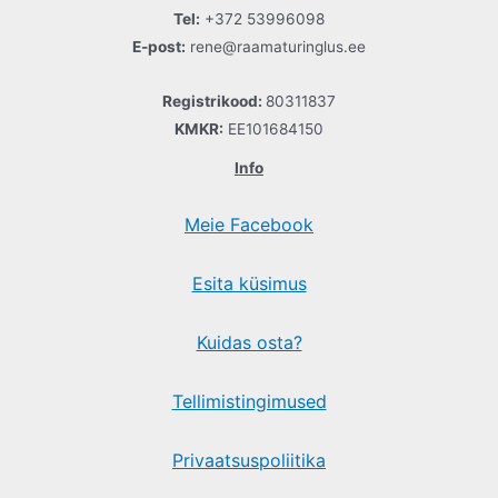
Tel:
+372 53996098
E-post:
rene@raamaturinglus.ee
Registrikood:
80311837
KMKR:
EE101684150
Info
Meie Facebook
Esita küsimus
Kuidas osta?
Tellimistingimused
Privaatsuspoliitika