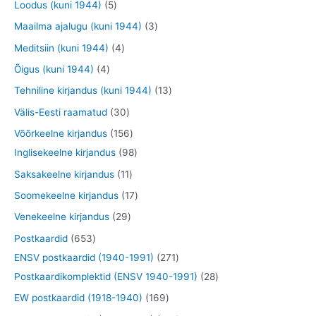
t
5
Loodus (kuni 1944)
5
e
e
o
o
o
o
t
3
Maailma ajalugu (kuni 1944)
3
t
t
d
d
o
o
o
t
4
Meditsiin (kuni 1944)
4
e
e
d
d
o
o
t
4
Õigus (kuni 1944)
4
t
t
e
e
d
o
o
t
1
Tehniline kirjandus (kuni 1944)
13
t
t
e
d
o
o
3
3
Välis-Eesti raamatud
30
t
e
d
o
t
0
1
Võõrkeelne kirjandus
156
t
e
d
o
t
5
9
Inglisekeelne kirjandus
98
t
e
o
o
6
8
1
Saksakeelne kirjandus
11
t
d
o
t
t
1
1
Soomekeelne kirjandus
17
e
d
o
o
t
7
2
Venekeelne kirjandus
29
t
e
o
o
o
t
9
6
Postkaardid
653
t
d
d
o
o
t
5
2
ENSV postkaardid (1940-1991)
271
e
e
d
o
o
3
7
2
Postkaardikomplektid (ENSV 1940-1991)
28
t
t
e
d
o
t
1
8
1
EW postkaardid (1918-1940)
169
t
e
d
o
t
t