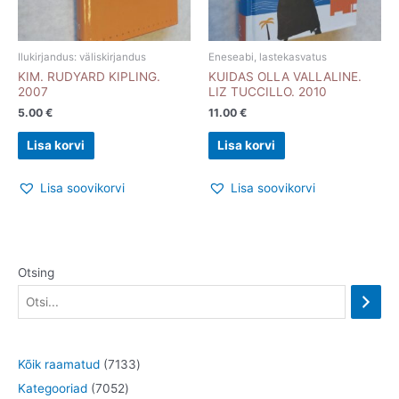
Ilukirjandus: väliskirjandus
Eneseabi, lastekasvatus
KIM. RUDYARD KIPLING.
KUIDAS OLLA VALLALINE.
2007
LIZ TUCCILLO. 2010
5.00
€
11.00
€
Lisa korvi
Lisa korvi
Lisa soovikorvi
Lisa soovikorvi
Otsing
7
Kõik raamatud
7133
7
1
Kategooriad
7052