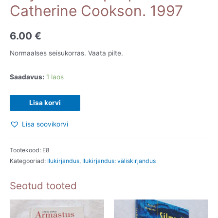
Catherine Cookson. 1997
6.00
€
Normaalses seisukorras. Vaata pilte.
Saadavus:
1 laos
Tilly
Lisa korvi
Trotter
Lisa soovikorvi
lapsepõlves.
Catherine
Cookson.
Tootekood:
E8
Kategooriad:
Ilukirjandus
,
Ilukirjandus: väliskirjandus
1997
kogus
Seotud tooted