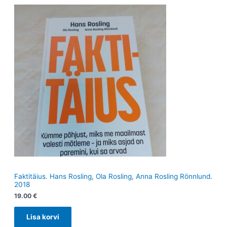
Faktitäius. Hans Rosling, Ola Rosling, Anna Rosling Rönnlund.
2018
19.00
€
Lisa korvi