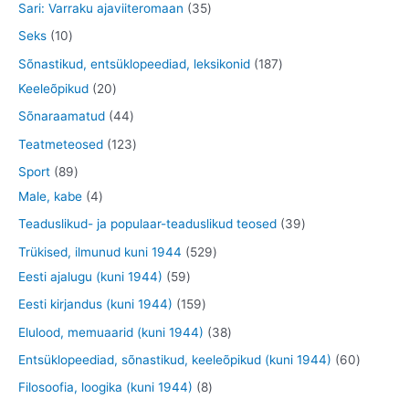
t
t
3
Sari: Varraku ajaviiteromaan
35
t
t
d
o
o
o
5
1
Seks
10
e
d
o
o
t
0
1
Sõnastikud, entsüklopeediad, leksikonid
187
t
e
d
d
o
t
2
8
Keeleõpikud
20
t
e
e
o
o
0
7
4
Sõnaraamatud
44
t
t
d
o
t
t
4
1
Teatmeteosed
123
e
d
o
o
t
2
8
Sport
89
t
e
o
o
o
3
9
4
Male, kabe
4
t
d
d
o
t
t
t
3
Teaduslikud- ja populaar-teaduslikud teosed
39
e
e
d
o
o
o
9
5
Trükised, ilmunud kuni 1944
529
t
t
e
o
o
o
t
5
2
Eesti ajalugu (kuni 1944)
59
t
d
d
d
o
9
9
1
Eesti kirjandus (kuni 1944)
159
e
e
e
o
t
t
5
3
Elulood, memuaarid (kuni 1944)
38
t
t
t
d
o
o
9
8
6
Entsüklopeediad, sõnastikud, keeleõpikud (kuni 1944)
60
e
o
o
t
t
0
8
Filosoofia, loogika (kuni 1944)
8
t
d
d
o
o
t