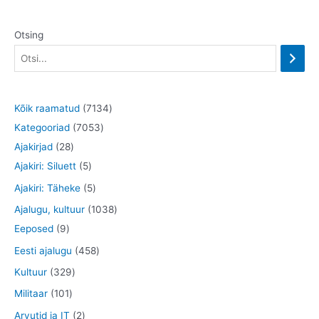
Otsing
7
Kõik raamatud
7134
7
1
Kategooriad
7053
2
0
3
Ajakirjad
28
8
5
5
4
Ajakiri: Siluett
5
t
t
3
t
5
Ajakiri: Täheke
5
o
o
t
o
t
1
Ajalugu, kultuur
1038
o
o
o
o
o
9
0
Eeposed
9
d
d
o
d
o
t
3
4
Eesti ajalugu
458
e
e
d
e
d
o
8
5
3
Kultuur
329
t
t
e
t
e
o
t
8
2
1
Militaar
101
t
t
d
o
t
9
0
2
Arvutid ja IT
2