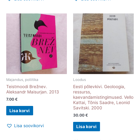
Majandus, poliitika
Loodus
Teistmoodi Brežnev.
Eesti põlevkivi. Geoloogia,
Aleksandr Maisurjan. 2013
ressurss,
kaevandamistingimused. Vello
7.00
€
Kattai, Tõnis Saadre, Leonid
Savitski. 2000
Lisa korvi
30.00
€
Lisa soovikorvi
Lisa korvi