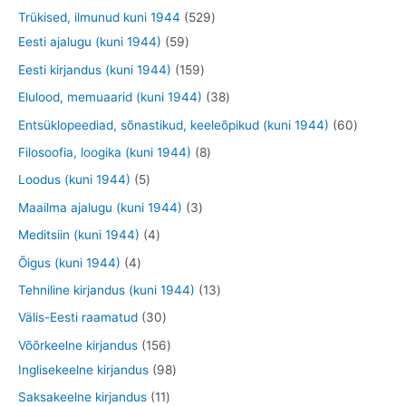
e
e
d
o
o
o
9
5
Trükised, ilmunud kuni 1944
529
t
t
e
o
o
o
t
5
2
Eesti ajalugu (kuni 1944)
59
t
d
d
d
o
9
9
1
Eesti kirjandus (kuni 1944)
159
e
e
e
o
t
t
5
3
Elulood, memuaarid (kuni 1944)
38
t
t
t
d
o
o
9
8
6
Entsüklopeediad, sõnastikud, keeleõpikud (kuni 1944)
60
e
o
o
t
t
0
8
Filosoofia, loogika (kuni 1944)
8
t
d
d
o
o
t
t
5
Loodus (kuni 1944)
5
e
e
o
o
o
o
t
3
Maailma ajalugu (kuni 1944)
3
t
t
d
d
o
o
o
t
4
Meditsiin (kuni 1944)
4
e
e
d
d
o
o
t
4
Õigus (kuni 1944)
4
t
t
e
e
d
o
o
t
1
Tehniline kirjandus (kuni 1944)
13
t
t
e
d
o
o
3
3
Välis-Eesti raamatud
30
t
e
d
o
t
0
1
Võõrkeelne kirjandus
156
t
e
d
o
t
5
9
Inglisekeelne kirjandus
98
t
e
o
o
6
8
1
Saksakeelne kirjandus
11