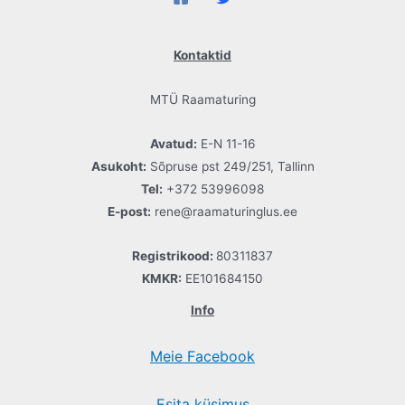
Kontaktid
MTÜ Raamaturing
Avatud:
E-N 11-16
Asukoht:
Sõpruse pst 249/251, Tallinn
Tel:
+372 53996098
E-post:
rene@raamaturinglus.ee
Registrikood:
80311837
KMKR:
EE101684150
Info
Meie Facebook
Esita küsimus