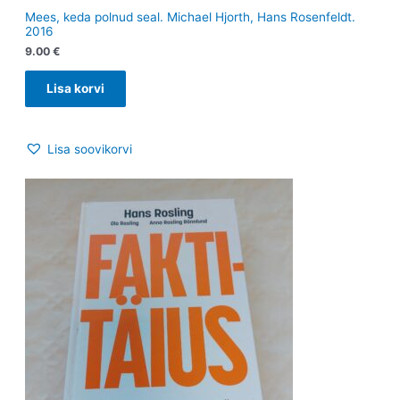
Mees, keda polnud seal. Michael Hjorth, Hans Rosenfeldt.
2016
9.00
€
Lisa korvi
Lisa soovikorvi