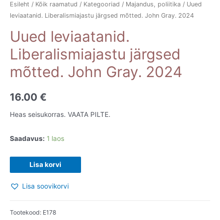
Esileht
/
Kõik raamatud
/
Kategooriad
/
Majandus, poliitika
/ Uued
leviaatanid. Liberalismiajastu järgsed mõtted. John Gray. 2024
Uued leviaatanid.
Liberalismiajastu järgsed
mõtted. John Gray. 2024
16.00
€
Heas seisukorras. VAATA PILTE.
Saadavus:
1 laos
Uued
Lisa korvi
leviaatanid.
Lisa soovikorvi
Liberalismiajastu
järgsed
mõtted.
Tootekood:
E178