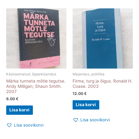
Käsiraamatud, õppekirjandus
Majandus, poliitika
Märka tunneta mõtle tegutse.
Firma, turg ja õigus. Ronald H.
Andy Milligan; Shaun Smith.
Coase. 2003
2007
12.00
€
6.00
€
Lisa korvi
Lisa korvi
Lisa soovikorvi
Lisa soovikorvi