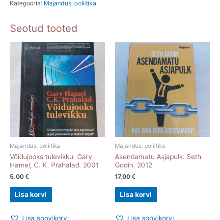
Kategooria:
Majandus, poliitika
John
Gray.
Seotud tooted
2024
kogus
Majandus, poliitika
Majandus, poliitika
Võidujooks tulevikku. Gary
Asendamatu Asjapulk. Seth
Hamel, C. K. Prahalad. 2001
Godin. 2012
5.00
€
17.00
€
Lisa korvi
Lisa korvi
Lisa soovikorvi
Lisa soovikorvi