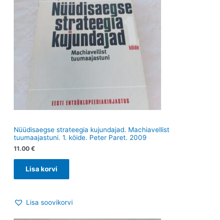
Nüüdisaegse strateegia kujundajad. Machiavellist
tuumaajastuni. 1. köide. Peter Paret. 2009
11.00
€
Lisa korvi
Lisa soovikorvi