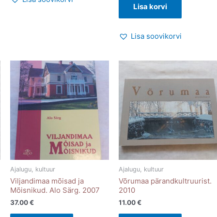
Lisa korvi
Lisa soovikorvi
Ajalugu, kultuur
Ajalugu, kultuur
Viljandimaa mõisad ja
Võrumaa pärandkultruurist.
Mõisnikud. Alo Särg. 2007
2010
37.00
€
11.00
€