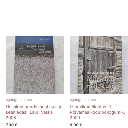
Ajalugu, kultuur
Ajalugu, kultuur
Neljakümnenda must suvi ja
Minevikumälestusi II.
sealt edasi. Lauri Vaska.
Põlvamaa kodulookogumik.
2008
2000
7.00
€
9.00
€