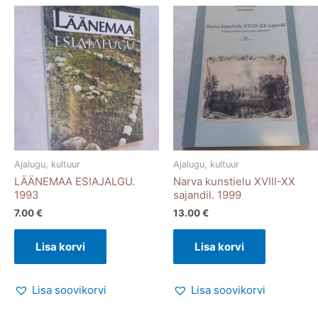
Ajalugu, kultuur
Ajalugu, kultuur
LÄÄNEMAA ESIAJALGU.
Narva kunstielu XVIII-XX
1993
sajandil. 1999
7.00
€
13.00
€
Lisa korvi
Lisa korvi
Lisa soovikorvi
Lisa soovikorvi