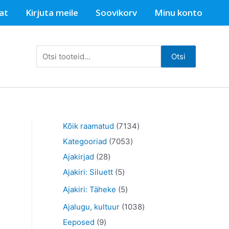
at
Kirjuta meile
Soovikorv
Minu konto
Otsi:
Otsi
7
Kõik raamatud
7134
7
1
Kategooriad
7053
2
0
3
Ajakirjad
28
8
5
5
4
Ajakiri: Siluett
5
t
t
3
t
5
Ajakiri: Täheke
5
o
o
t
o
t
1
Ajalugu, kultuur
1038
o
o
o
o
o
9
0
Eeposed
9