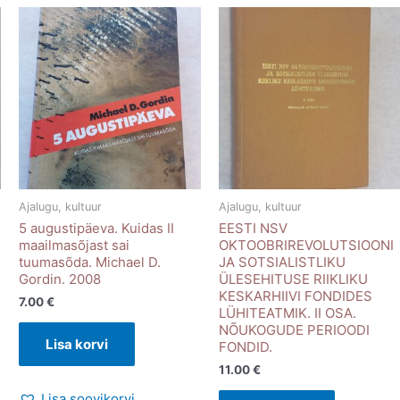
Ajalugu, kultuur
Ajalugu, kultuur
5 augustipäeva. Kuidas II
EESTI NSV
maailmasõjast sai
OKTOOBRIREVOLUTSIOONI
tuumasõda. Michael D.
JA SOTSIALISTLIKU
Gordin. 2008
ÜLESEHITUSE RIIKLIKU
KESKARHIIVI FONDIDES
7.00
€
LÜHITEATMIK. II OSA.
NÕUKOGUDE PERIOODI
Lisa korvi
FONDID.
11.00
€
Lisa soovikorvi