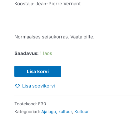
Koostaja: Jean-Pierre Vernant
Normaalses seisukorras. Vaata pilte.
Saadavus:
1 laos
Vana-
Lisa korvi
Kreeka
Lisa soovikorvi
inimene.
2001
kogus
Tootekood:
E30
Kategooriad:
Ajalugu, kultuur
,
Kultuur