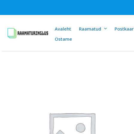
Skip
to
content
Avaleht
Raamatud
Postkaar
Ostame