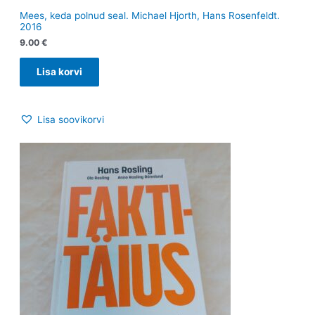
Mees, keda polnud seal. Michael Hjorth, Hans Rosenfeldt.
2016
9.00
€
Lisa korvi
Lisa soovikorvi