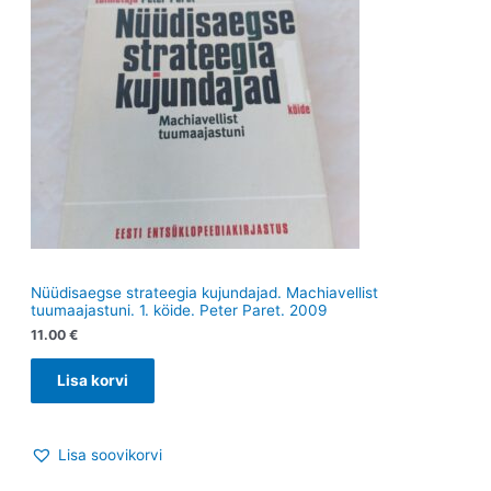
Nüüdisaegse strateegia kujundajad. Machiavellist
tuumaajastuni. 1. köide. Peter Paret. 2009
11.00
€
Lisa korvi
Lisa soovikorvi