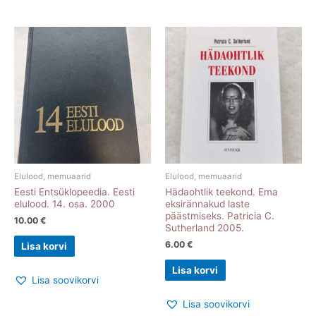
Elulood, memuaarid
Elulood, memuaarid
Eesti Entsüklopeedia. Eesti
Hädaohtlik teekond. Ema
elulood. 14. osa. 2000
eksirännakud laste
päästmiseks. Patricia C.
10.00
€
Sutherland 2005.
6.00
€
Lisa korvi
Lisa korvi
Lisa soovikorvi
Lisa soovikorvi