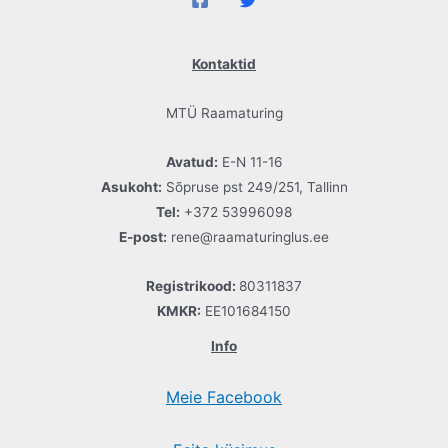
Kontaktid
MTÜ Raamaturing
Avatud:
E-N 11-16
Asukoht:
Sõpruse pst 249/251, Tallinn
Tel:
+372 53996098
E-post:
rene@raamaturinglus.ee
Registrikood:
80311837
KMKR:
EE101684150
Info
Meie Facebook