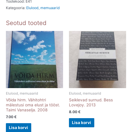
Tootekood:
E41
Kategooria:
Elulood, memuaarid
Seotud tooted
Elulood, memuaarid
Elulood, memuaarid
Võida hirm. Vähitohtri
Seiklevad surnud. Bess
mälestusi oma elust ja tööst.
Lovejoy. 2013
Taimi Vanaselja. 2008
8.00
€
7.00
€
Lisa korvi
Lisa korvi