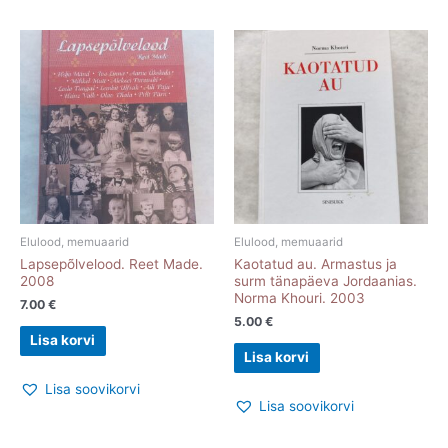
Elulood, memuaarid
Elulood, memuaarid
Lapsepõlvelood. Reet Made.
Kaotatud au. Armastus ja
2008
surm tänapäeva Jordaanias.
Norma Khouri. 2003
7.00
€
5.00
€
Lisa korvi
Lisa korvi
Lisa soovikorvi
Lisa soovikorvi