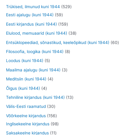
e
e
d
o
o
o
9
5
Trükised, ilmunud kuni 1944
529
t
t
e
o
o
o
t
5
2
Eesti ajalugu (kuni 1944)
59
t
d
d
d
o
9
9
1
Eesti kirjandus (kuni 1944)
159
e
e
e
o
t
t
5
3
Elulood, memuaarid (kuni 1944)
38
t
t
t
d
o
o
9
8
6
Entsüklopeediad, sõnastikud, keeleõpikud (kuni 1944)
60
e
o
o
t
t
0
8
Filosoofia, loogika (kuni 1944)
8
t
d
d
o
o
t
t
5
Loodus (kuni 1944)
5
e
e
o
o
o
o
t
3
Maailma ajalugu (kuni 1944)
3
t
t
d
d
o
o
o
t
4
Meditsiin (kuni 1944)
4
e
e
d
d
o
o
t
4
Õigus (kuni 1944)
4
t
t
e
e
d
o
o
t
1
Tehniline kirjandus (kuni 1944)
13
t
t
e
d
o
o
3
3
Välis-Eesti raamatud
30
t
e
d
o
t
0
1
Võõrkeelne kirjandus
156
t
e
d
o
t
5
9
Inglisekeelne kirjandus
98
t
e
o
o
6
8
1
Saksakeelne kirjandus
11