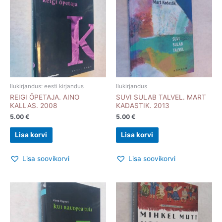
Ilukirjandus: eesti kirjandus
Ilukirjandus
REIGI ÕPETAJA. AINO
SUVI SULAB TALVEL. MART
KALLAS. 2008
KADASTIK. 2013
5.00
€
5.00
€
Lisa korvi
Lisa korvi
Lisa soovikorvi
Lisa soovikorvi