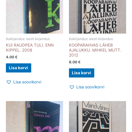
Ilukirjandus: eesti kirjandus
Ilukirjandus: eesti kirjandus
KUI RAUDPEA TULI. ENN
KOOPARAHVAS LÄHEB
KIPPEL. 2008
AJALUKKU. MIHKEL MUTT.
2012
4.00
€
8.00
€
Lisa korvi
Lisa korvi
Lisa soovikorvi
Lisa soovikorvi