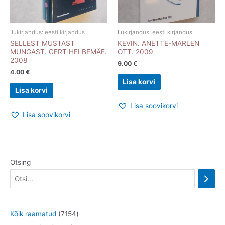
Ilukirjandus: eesti kirjandus
Ilukirjandus: eesti kirjandus
SELLEST MUSTAST
KEVIN. ANETTE-MARLEN
MUNGAST. GERT HELBEMÄE.
OTT. 2009
2008
9.00
€
4.00
€
Lisa korvi
Lisa korvi
Lisa soovikorvi
Lisa soovikorvi
Otsing
7
Kõik raamatud
7154