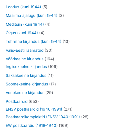
t
d
d
o
o
t
t
5
Loodus (kuni 1944)
5
e
e
o
o
o
o
t
3
Maailma ajalugu (kuni 1944)
3
t
t
d
d
o
o
o
t
4
Meditsiin (kuni 1944)
4
e
e
d
d
o
o
t
4
Õigus (kuni 1944)
4
t
t
e
e
d
o
o
t
1
Tehniline kirjandus (kuni 1944)
13
t
t
e
d
o
o
3
3
Välis-Eesti raamatud
30
t
e
d
o
t
0
1
Võõrkeelne kirjandus
164
t
e
d
o
t
6
1
Inglisekeelne kirjandus
106
t
e
o
o
4
0
1
Saksakeelne kirjandus
11
t
d
o
t
6
1
1
Soomekeelne kirjandus
17
e
d
o
t
t
7
2
Venekeelne kirjandus
29
t
e
o
o
o
t
9
6
Postkaardid
653
t
d
o
o
o
t
5
2
ENSV postkaardid (1940-1991)
271
e
d
d
o
o
3
7
2
Postkaardikomplektid (ENSV 1940-1991)
28
t
e
e
d
o
t
1
8
1
EW postkaardid (1918-1940)
169