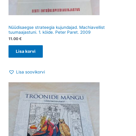
Nüüdisaegse strateegia kujundajad. Machiavellist
tuumaajastuni. 1. köide. Peter Paret. 2009
11.00
€
Lisa korvi
Lisa soovikorvi