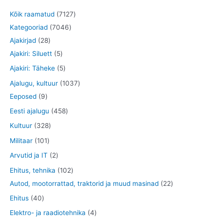
7
Kõik raamatud
7127
7
1
Kategooriad
7046
2
0
2
Ajakirjad
28
8
5
4
7
Ajakiri: Siluett
5
t
t
6
t
5
Ajakiri: Täheke
5
o
o
t
o
t
1
Ajalugu, kultuur
1037
o
o
o
o
o
9
0
Eeposed
9
d
d
o
d
o
t
3
4
Eesti ajalugu
458
e
e
d
e
d
o
7
5
3
Kultuur
328
t
t
e
t
e
o
t
8
2
1
Militaar
101
t
t
d
o
t
8
0
2
Arvutid ja IT
2
e
o
o
t
1
t
1
Ehitus, tehnika
102
t
d
o
o
t
o
0
2
Autod, mootorrattad, traktorid ja muud masinad
22
e
d
o
o
o
2
2
4
Ehitus
40
t
e
d
o
d
t
t
0
4
Elektro- ja raadiotehnika
4
t
e