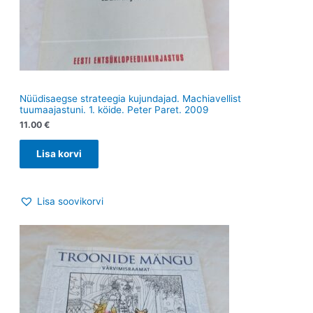
Nüüdisaegse strateegia kujundajad. Machiavellist
tuumaajastuni. 1. köide. Peter Paret. 2009
11.00
€
Lisa korvi
Lisa soovikorvi