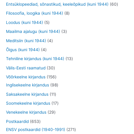
o
o
9
8
6
Entsüklopeediad, sõnastikud, keeleõpikud (kuni 1944)
60
e
o
o
t
t
0
8
Filosoofia, loogika (kuni 1944)
8
t
d
d
o
o
t
t
5
Loodus (kuni 1944)
5
e
e
o
o
o
o
t
3
Maailma ajalugu (kuni 1944)
3
t
t
d
d
o
o
o
t
4
Meditsiin (kuni 1944)
4
e
e
d
d
o
o
t
4
Õigus (kuni 1944)
4
t
t
e
e
d
o
o
t
1
Tehniline kirjandus (kuni 1944)
13
t
t
e
d
o
o
3
3
Välis-Eesti raamatud
30
t
e
d
o
t
0
1
Võõrkeelne kirjandus
156
t
e
d
o
t
5
9
Inglisekeelne kirjandus
98
t
e
o
o
6
8
1
Saksakeelne kirjandus
11
t
d
o
t
t
1
1
Soomekeelne kirjandus
17
e
d
o
o
t
7
2
Venekeelne kirjandus
29
t
e
o
o
o
t
9
6
Postkaardid
653
t
d
d
o
o
t
5
2
ENSV postkaardid (1940-1991)
271
e
e