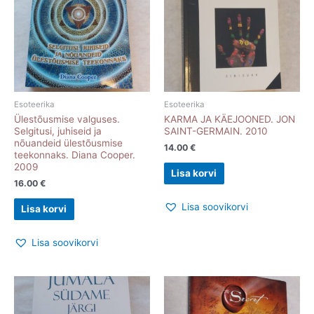
Esoteerika
Esoteerika
Ülestõusmise valguses.
KARMA JA KÄEJOONED. JON
Selgitusi, juhiseid ja
SAINT-GERMAIN. 2010
nõuandeid ülestõusmise
14.00
€
teekonnaks. Diana Cooper.
2009
Lisa korvi
16.00
€
Lisa soovikorvi
Lisa korvi
Lisa soovikorvi