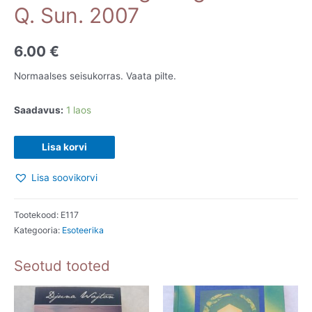
Q. Sun. 2007
6.00
€
Normaalses seisukorras. Vaata pilte.
Saadavus:
1 laos
Aasia
Lisa korvi
sodiaagimärgid.
Lisa soovikorvi
Ruth
Q.
Sun.
Tootekood:
E117
Kategooria:
Esoteerika
2007
kogus
Seotud tooted