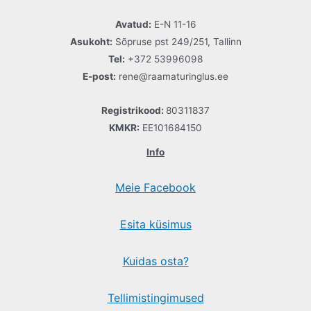
Avatud:
E-N 11-16
Asukoht:
Sõpruse pst 249/251, Tallinn
Tel:
+372 53996098
E-post:
rene@raamaturinglus.ee
Registrikood:
80311837
KMKR:
EE101684150
Info
Meie Facebook
Esita küsimus
Kuidas osta?
Tellimistingimused