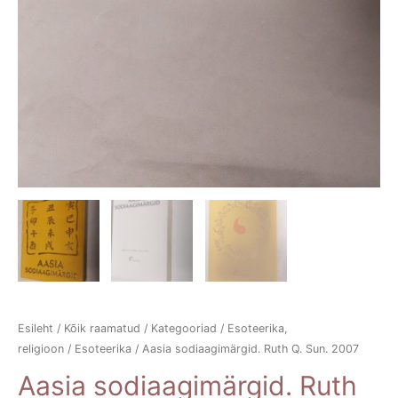
Esileht
/
Kõik raamatud
/
Kategooriad
/
Esoteerika,
religioon
/
Esoteerika
/ Aasia sodiaagimärgid. Ruth Q. Sun. 2007
Aasia sodiaagimärgid. Ruth