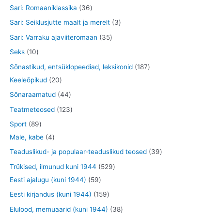
o
o
t
0
3
Sari: Romaaniklassika
36
t
e
d
d
o
t
6
3
Sari: Seiklusjutte maalt ja merelt
3
t
e
e
o
o
t
t
3
Sari: Varraku ajaviiteromaan
35
t
t
d
o
o
o
5
1
Seks
10
e
d
o
o
t
0
1
Sõnastikud, entsüklopeediad, leksikonid
187
t
e
d
d
o
t
2
8
Keeleõpikud
20
t
e
e
o
o
0
7
4
Sõnaraamatud
44
t
t
d
o
t
t
4
1
Teatmeteosed
123
e
d
o
o
t
2
8
Sport
89
t
e
o
o
o
3
9
4
Male, kabe
4
t
d
d
o
t
t
t
3
Teaduslikud- ja populaar-teaduslikud teosed
39
e
e
d
o
o
o
9
5
Trükised, ilmunud kuni 1944
529
t
t
e
o
o
o
t
5
2
Eesti ajalugu (kuni 1944)
59
t
d
d
d
o
9
9
1
Eesti kirjandus (kuni 1944)
159
e
e
e
o
t
t
5
3
Elulood, memuaarid (kuni 1944)
38
t
t
t
d