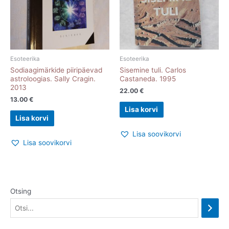
Esoteerika
Esoteerika
Sodiaagimärkide piiripäevad
Sisemine tuli. Carlos
astroloogias. Sally Cragin.
Castaneda. 1995
2013
22.00
€
13.00
€
Lisa korvi
Lisa korvi
Lisa soovikorvi
Lisa soovikorvi
Otsing