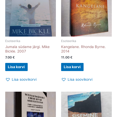
Esoteerika
Esoteerika
Jumala südame järgi. Mike
Kangelane. Rhonda Byrne.
Bickle. 2007
2014
7.00
€
11.00
€
Lisa korvi
Lisa korvi
Lisa soovikorvi
Lisa soovikorvi