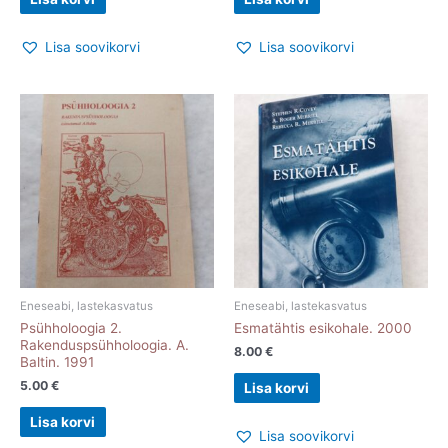
Lisa soovikorvi
Lisa soovikorvi
Eneseabi, lastekasvatus
Eneseabi, lastekasvatus
Psühholoogia 2.
Esmatähtis esikohale. 2000
Rakenduspsühholoogia. A.
8.00
€
Baltin. 1991
5.00
€
Lisa korvi
Lisa korvi
Lisa soovikorvi