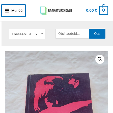
Skip
to
0
0.00
€
Menüü
Main
content
Menu
Otsi:
Otsi
Eneseabi, lastekasvatus
×