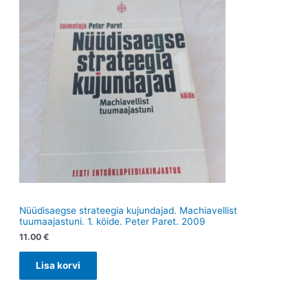
t
t
Nüüdisaegse strateegia kujundajad. Machiavellist
tuumaajastuni. 1. köide. Peter Paret. 2009
11.00
€
Lisa korvi