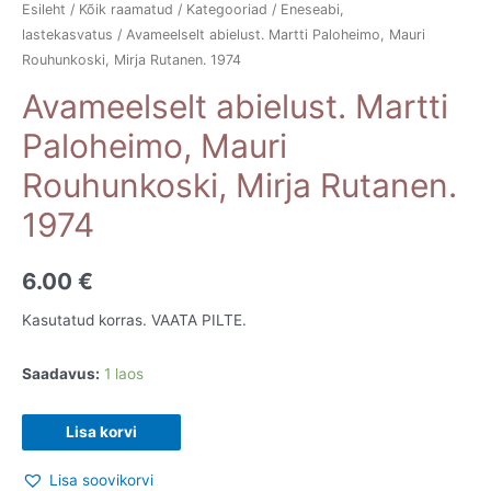
Esileht
/
Kõik raamatud
/
Kategooriad
/
Eneseabi,
lastekasvatus
/ Avameelselt abielust. Martti Paloheimo, Mauri
Rouhunkoski, Mirja Rutanen. 1974
Avameelselt abielust. Martti
Paloheimo, Mauri
Rouhunkoski, Mirja Rutanen.
1974
6.00
€
Kasutatud korras. VAATA PILTE.
Saadavus:
1 laos
Avameelselt
Lisa korvi
abielust.
Lisa soovikorvi
Martti