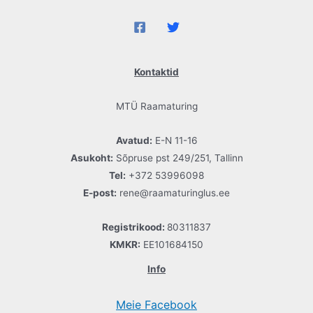
Kontaktid
MTÜ Raamaturing
Avatud:
E-N 11-16
Asukoht:
Sõpruse pst 249/251, Tallinn
Tel:
+372 53996098
E-post:
rene@raamaturinglus.ee
Registrikood:
80311837
KMKR:
EE101684150
Info
Meie Facebook