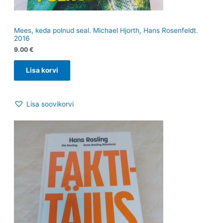
Mees, keda polnud seal. Michael Hjorth, Hans Rosenfeldt.
2016
9.00
€
Lisa korvi
Lisa soovikorvi