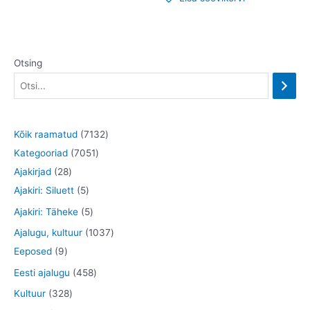
Otsing
7
Kõik raamatud
7132
7
1
Kategooriad
7051
2
0
3
Ajakirjad
28
8
5
5
2
Ajakiri: Siluett
5
t
t
1
t
5
Ajakiri: Täheke
5
o
o
t
o
t
1
Ajalugu, kultuur
1037
o
o
o
o
o
9
0
Eeposed
9
d
d
o
d
o
t
3
4
Eesti ajalugu
458
e
e
d
e
d
o
7
5
3
Kultuur
328
t
t
e
t
e
o
t
8