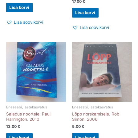
17.00
€
Lisa korvi
Lisa korvi
Lisa soovikorvi
Lisa soovikorvi
Eneseabi, lastekasvatus
Eneseabi, lastekasvatus
Saladus noortele. Paul
Lõpp norskamisele. Rob
Harrington. 2010
Simon. 2006
13.00
€
5.00
€
Lisa korvi
Lisa korvi