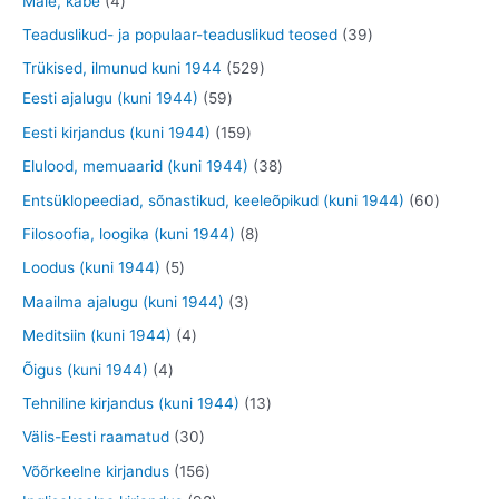
Male, kabe
4
t
d
d
o
t
t
t
3
Teaduslikud- ja populaar-teaduslikud teosed
39
e
e
d
o
o
o
9
5
Trükised, ilmunud kuni 1944
529
t
t
e
o
o
o
t
5
2
Eesti ajalugu (kuni 1944)
59
t
d
d
d
o
9
9
1
Eesti kirjandus (kuni 1944)
159
e
e
e
o
t
t
5
3
Elulood, memuaarid (kuni 1944)
38
t
t
t
d
o
o
9
8
6
Entsüklopeediad, sõnastikud, keeleõpikud (kuni 1944)
60
e
o
o
t
t
0
8
Filosoofia, loogika (kuni 1944)
8
t
d
d
o
o
t
t
5
Loodus (kuni 1944)
5
e
e
o
o
o
o
t
3
Maailma ajalugu (kuni 1944)
3
t
t
d
d
o
o
o
t
4
Meditsiin (kuni 1944)
4
e
e
d
d
o
o
t
4
Õigus (kuni 1944)
4
t
t
e
e
d
o
o
t
1
Tehniline kirjandus (kuni 1944)
13
t
t
e
d
o
o
3
3
Välis-Eesti raamatud
30
t
e
d
o
t
0
1
Võõrkeelne kirjandus
156
t
e
d
o
t