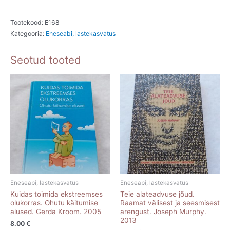
Paloheimo,
Mauri
Tootekood:
E168
Kategooria:
Eneseabi, lastekasvatus
Rouhunkoski,
Mirja
Seotud tooted
Rutanen.
1974
kogus
Eneseabi, lastekasvatus
Eneseabi, lastekasvatus
Kuidas toimida ekstreemses
Teie alateadvuse jõud.
olukorras. Ohutu käitumise
Raamat välisest ja seesmisest
alused. Gerda Kroom. 2005
arengust. Joseph Murphy.
2013
8.00
€