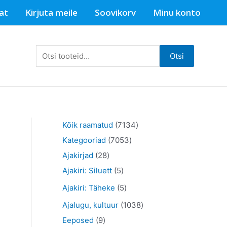
at
Kirjuta meile
Soovikorv
Minu konto
Otsi:
Otsi
7
Kõik raamatud
7134
7
1
Kategooriad
7053
2
0
3
Ajakirjad
28
8
5
5
4
Ajakiri: Siluett
5
t
t
3
t
5
Ajakiri: Täheke
5
o
o
t
o
t
1
Ajalugu, kultuur
1038
o
o
o
o
o
9
0
Eeposed
9