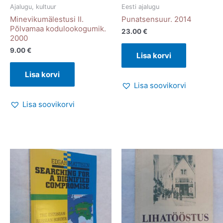
Ajalugu, kultuur
Eesti ajalugu
Minevikumälestusi II.
Punatsensuur. 2014
Põlvamaa kodulookogumik.
23.00
€
2000
9.00
€
Lisa korvi
Lisa korvi
Lisa soovikorvi
Lisa soovikorvi