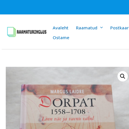
Skip
to
content
Avaleht
Raamatud
Postkaar
Ostame