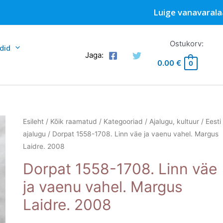
Luige vanavarala
Ostukorv:
did
Jaga:
0.00
€
0
Esileht
/
Kõik raamatud
/
Kategooriad
/
Ajalugu, kultuur
/
Eesti
ajalugu
/ Dorpat 1558-1708. Linn väe ja vaenu vahel. Margus
Laidre. 2008
Dorpat 1558-1708. Linn väe
ja vaenu vahel. Margus
Laidre. 2008