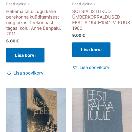
Eesti ajalugu
Eesti ajalugu
Hellema talu. Lugu kahe
SOTSIALISTLIKUD
perekonna küüditamisest
ÜMBERKORRALDUSED
ning pikast teekonnast
EESTIS 1940-1941. V. RUUS.
tagasi koju. Anne Eenpalu.
1980
2011
9.00
€
6.00
€
Lisa korvi
Lisa korvi
Lisa soovikorvi
Lisa soovikorvi