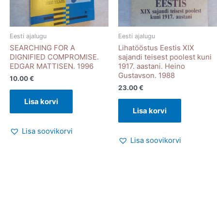
Eesti ajalugu
Eesti ajalugu
SEARCHING FOR A
Lihatööstus Eestis XIX
DIGNIFIED COMPROMISE.
sajandi teisest poolest kuni
EDGAR MATTISEN. 1996
1917. aastani. Heino
Gustavson. 1988
10.00
€
23.00
€
Lisa korvi
Lisa korvi
Lisa soovikorvi
Lisa soovikorvi