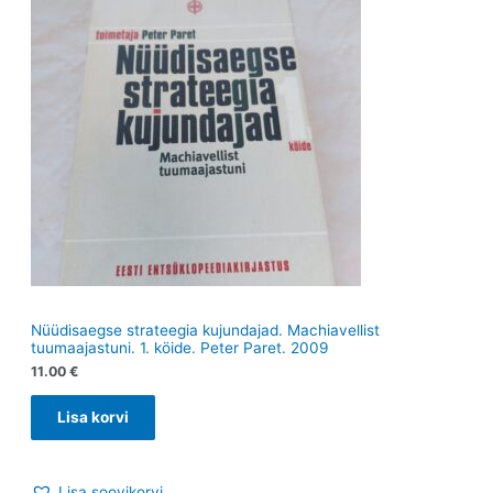
t
Nüüdisaegse strateegia kujundajad. Machiavellist
tuumaajastuni. 1. köide. Peter Paret. 2009
11.00
€
Lisa korvi
Lisa soovikorvi