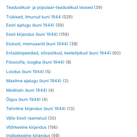
t
d
d
o
t
t
t
3
Teaduslikud- ja populaar-teaduslikud teosed
39
e
e
d
o
o
o
9
5
Trükised, ilmunud kuni 1944
529
t
t
e
o
o
o
t
5
2
Eesti ajalugu (kuni 1944)
59
t
d
d
d
o
9
9
1
Eesti kirjandus (kuni 1944)
159
e
e
e
o
t
t
5
3
Elulood, memuaarid (kuni 1944)
38
t
t
t
d
o
o
9
8
6
Entsüklopeediad, sõnastikud, keeleõpikud (kuni 1944)
60
e
o
o
t
t
0
8
Filosoofia, loogika (kuni 1944)
8
t
d
d
o
o
t
t
5
Loodus (kuni 1944)
5
e
e
o
o
o
o
t
3
Maailma ajalugu (kuni 1944)
3
t
t
d
d
o
o
o
t
4
Meditsiin (kuni 1944)
4
e
e
d
d
o
o
t
4
Õigus (kuni 1944)
4
t
t
e
e
d
o
o
t
1
Tehniline kirjandus (kuni 1944)
13
t
t
e
d
o
o
3
3
Välis-Eesti raamatud
30
t
e
d
o
t
0
1
Võõrkeelne kirjandus
156
t
e
d
o
t
5
9
Inglisekeelne kirjandus
98