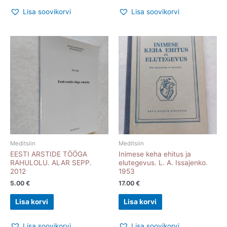
Lisa soovikorvi
Lisa soovikorvi
Meditsiin
Meditsiin
EESTI ARSTIDE TÖÖGA
Inimese keha ehitus ja
RAHULOLU. ALAR SEPP.
elutegevus. L. A. Issajenko.
2012
1953
5.00
€
17.00
€
Lisa korvi
Lisa korvi
Lisa soovikorvi
Lisa soovikorvi