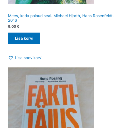
Mees, keda polnud seal. Michael Hjorth, Hans Rosenfeldt.
2016
9.00
€
Lisa korvi
Lisa soovikorvi