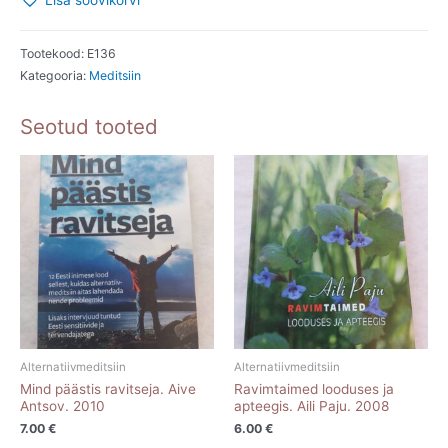
Lisa soovikorvi
tervis.
Enn
Lõuk.
Tootekood:
E136
Kategooria:
Meditsiin
2002
kogus
Seotud tooted
Alternatiivmeditsiin
Alternatiivmeditsiin
Mind päästis ravitseja. Aive
Ravimtaimed looduses ja
Antsov. 2010
apteegis. Aili Paju. 2008
7.00
€
6.00
€