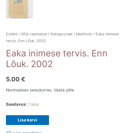
Esileht
/
Kõik raamatud
/
Kategooriad
/
Meditsiin
/ Eaka inimese
tervis. Enn Lõuk. 2002
Eaka inimese tervis. Enn
Lõuk. 2002
5.00
€
Normaalses seisukorras. Vaata pilte.
Saadavus:
1 laos
Eaka
Lisa korvi
inimese