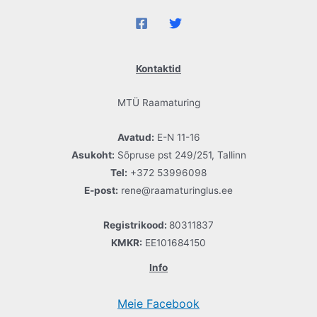
Kontaktid
MTÜ Raamaturing
Avatud:
E-N 11-16
Asukoht:
Sõpruse pst 249/251, Tallinn
Tel:
+372 53996098
E-post:
rene@raamaturinglus.ee
Registrikood:
80311837
KMKR:
EE101684150
Info
Meie Facebook