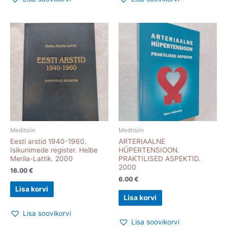
Meditsiin
Meditsiin
Eesti arstid 1940-1960.
ARTERIAALNE
Isikunimede register. Helbe
HÜPERTENSIOON.
Merila-Lattik. 2000
PRAKTILISED ASPEKTID.
2000
16.00
€
6.00
€
Lisa korvi
Lisa korvi
Lisa soovikorvi
Lisa soovikorvi