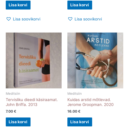
Lisa korvi
Lisa korvi
Lisa soovikorvi
Lisa soovikorvi
Meditsiin
Meditsiin
Tervisliku dieedi käsiraamat.
Kuidas arstid mõtlevad.
John Briffa. 2013
Jerome Groopman. 2020
7.00
€
16.00
€
Lisa korvi
Lisa korvi