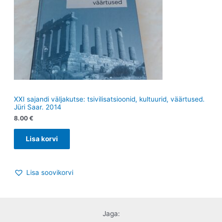
XXI sajandi väljakutse: tsivilisatsioonid, kultuurid, väärtused.
Jüri Saar. 2014
8.00
€
Lisa korvi
Lisa soovikorvi
Jaga: