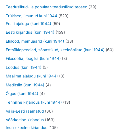
t
d
d
o
t
t
t
3
Teaduslikud- ja populaar-teaduslikud teosed
39
e
e
d
o
o
o
9
5
Trükised, ilmunud kuni 1944
529
t
t
e
o
o
o
t
5
2
Eesti ajalugu (kuni 1944)
59
t
d
d
d
o
9
9
1
Eesti kirjandus (kuni 1944)
159
e
e
e
o
t
t
5
3
Elulood, memuaarid (kuni 1944)
38
t
t
t
d
o
o
9
8
6
Entsüklopeediad, sõnastikud, keeleõpikud (kuni 1944)
60
e
o
o
t
t
0
8
Filosoofia, loogika (kuni 1944)
8
t
d
d
o
o
t
t
5
Loodus (kuni 1944)
5
e
e
o
o
o
o
t
3
Maailma ajalugu (kuni 1944)
3
t
t
d
d
o
o
o
t
4
Meditsiin (kuni 1944)
4
e
e
d
d
o
o
t
4
Õigus (kuni 1944)
4
t
t
e
e
d
o
o
t
1
Tehniline kirjandus (kuni 1944)
13
t
t
e
d
o
o
3
3
Välis-Eesti raamatud
30
t
e
d
o
t
0
1
Võõrkeelne kirjandus
163
t
e
d
o
t
6
1
Inglisekeelne kirjandus
105