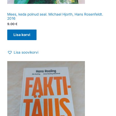
Mees, keda polnud seal. Michael Hjorth, Hans Rosenfeldt.
2016
9.00
€
Lisa korvi
Lisa soovikorvi