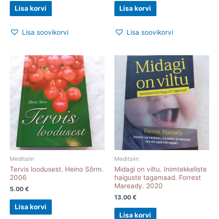
Lisa korvi
Lisa korvi
Lisa soovikorvi
Lisa soovikorvi
Meditsiin
Meditsiin
Tervis loodusest. Heino Sõrm.
Midagi on viltu. Inimtekkeliste
2006
haiguste tagamaad. Forrest
Maready. 2020
5.00
€
13.00
€
Lisa korvi
Lisa korvi