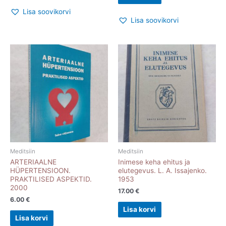
Lisa soovikorvi
Lisa soovikorvi
Meditsiin
Meditsiin
ARTERIAALNE
Inimese keha ehitus ja
HÜPERTENSIOON.
elutegevus. L. A. Issajenko.
PRAKTILISED ASPEKTID.
1953
2000
17.00
€
6.00
€
Lisa korvi
Lisa korvi