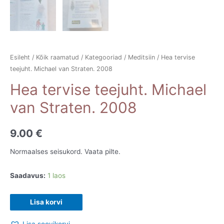
Esileht
/
Kõik raamatud
/
Kategooriad
/
Meditsiin
/ Hea tervise
teejuht. Michael van Straten. 2008
Hea tervise teejuht. Michael
van Straten. 2008
9.00
€
Normaalses seisukord. Vaata pilte.
Saadavus:
1 laos
Hea
Lisa korvi
tervise