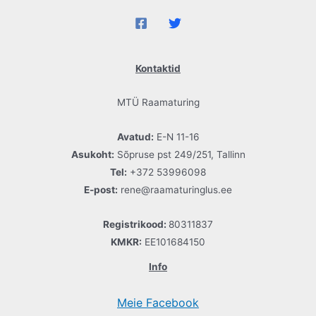
Kontaktid
MTÜ Raamaturing
Avatud:
E-N 11-16
Asukoht:
Sõpruse pst 249/251, Tallinn
Tel:
+372 53996098
E-post:
rene@raamaturinglus.ee
Registrikood:
80311837
KMKR:
EE101684150
Info
Meie Facebook