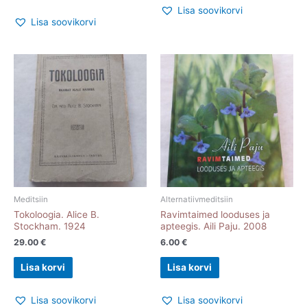
Lisa soovikorvi
Lisa soovikorvi
Meditsiin
Alternatiivmeditsiin
Tokoloogia. Alice B.
Ravimtaimed looduses ja
Stockham. 1924
apteegis. Aili Paju. 2008
29.00
€
6.00
€
Lisa korvi
Lisa korvi
Lisa soovikorvi
Lisa soovikorvi