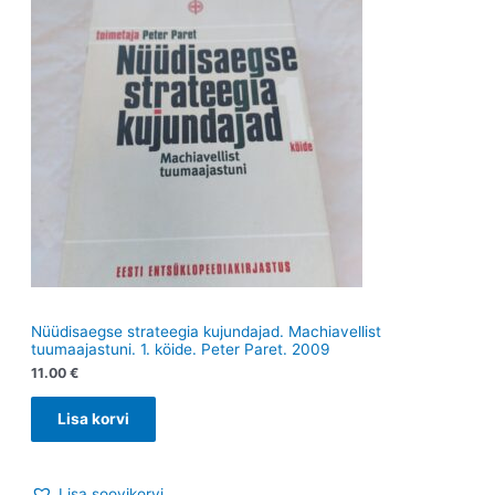
t
Nüüdisaegse strateegia kujundajad. Machiavellist
tuumaajastuni. 1. köide. Peter Paret. 2009
11.00
€
Lisa korvi
Lisa soovikorvi