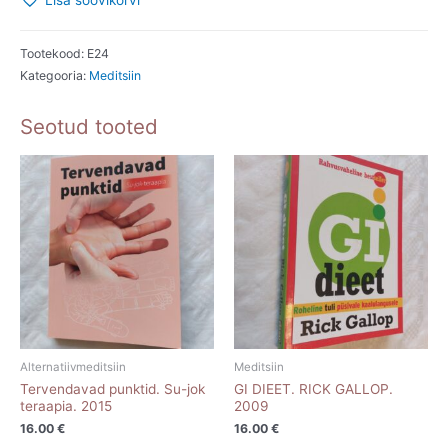
Lisa soovikorvi
teejuht.
Michael
van
Tootekood:
E24
Kategooria:
Meditsiin
Straten.
2008
Seotud tooted
kogus
Alternatiivmeditsiin
Meditsiin
Tervendavad punktid. Su-jok
GI DIEET. RICK GALLOP.
teraapia. 2015
2009
16.00
€
16.00
€