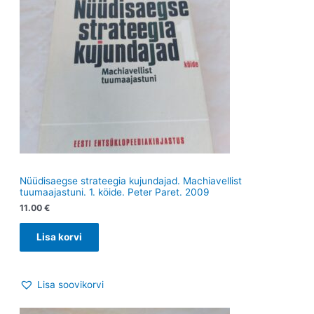
Nüüdisaegse strateegia kujundajad. Machiavellist
tuumaajastuni. 1. köide. Peter Paret. 2009
11.00
€
Lisa korvi
Lisa soovikorvi