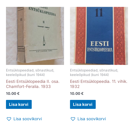
Entsüklopeediad, sõnastikud,
Entsüklopeediad, sõnastikud,
keeleõpikud (kuni 1944)
keeleõpikud (kuni 1944)
Eesti Entsüklopeedia II. osa.
Eesti Entsüklopeedia. 11. vihik.
Chamfort-Feralia. 1933
1932
10.00
€
10.00
€
Lisa korvi
Lisa korvi
Lisa soovikorvi
Lisa soovikorvi