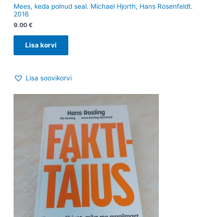
Mees, keda polnud seal. Michael Hjorth, Hans Rosenfeldt.
2016
9.00
€
Lisa korvi
Lisa soovikorvi