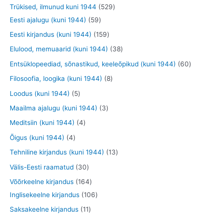
o
o
o
9
5
Trükised, ilmunud kuni 1944
529
t
t
e
o
o
o
t
5
2
Eesti ajalugu (kuni 1944)
59
t
d
d
d
o
9
9
1
Eesti kirjandus (kuni 1944)
159
e
e
e
o
t
t
5
3
Elulood, memuaarid (kuni 1944)
38
t
t
t
d
o
o
9
8
6
Entsüklopeediad, sõnastikud, keeleõpikud (kuni 1944)
60
e
o
o
t
t
0
8
Filosoofia, loogika (kuni 1944)
8
t
d
d
o
o
t
t
5
Loodus (kuni 1944)
5
e
e
o
o
o
o
t
3
Maailma ajalugu (kuni 1944)
3
t
t
d
d
o
o
o
t
4
Meditsiin (kuni 1944)
4
e
e
d
d
o
o
t
4
Õigus (kuni 1944)
4
t
t
e
e
d
o
o
t
1
Tehniline kirjandus (kuni 1944)
13
t
t
e
d
o
o
3
3
Välis-Eesti raamatud
30
t
e
d
o
t
0
1
Võõrkeelne kirjandus
164
t
e
d
o
t
6
1
Inglisekeelne kirjandus
106
t
e
o
o
4
0
1
Saksakeelne kirjandus
11
t