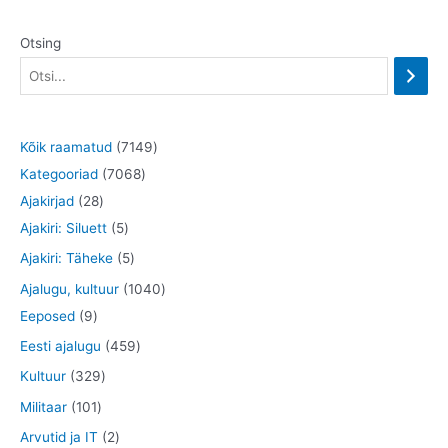
Otsing
7
Kõik raamatud
7149
7
1
Kategooriad
7068
2
0
4
Ajakirjad
28
8
5
6
9
Ajakiri: Siluett
5
t
t
8
t
5
Ajakiri: Täheke
5
o
o
t
o
t
1
Ajalugu, kultuur
1040
o
o
o
o
o
9
0
Eeposed
9
d
d
o
d
o
t
4
4
Eesti ajalugu
459
e
e
d
e
d
o
0
5
3
Kultuur
329
t
t
e
t
e
o
t
9
2
1
Militaar
101
t
t
d
o
t
9
0
2
Arvutid ja IT
2