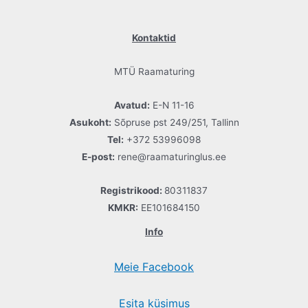
Kontaktid
MTÜ Raamaturing
Avatud:
E-N 11-16
Asukoht:
Sõpruse pst 249/251, Tallinn
Tel:
+372 53996098
E-post:
rene@raamaturinglus.ee
Registrikood:
80311837
KMKR:
EE101684150
Info
Meie Facebook
Esita küsimus