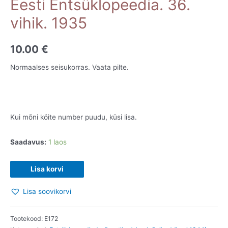
Eesti Entsüklopeedia. 36.
vihik. 1935
10.00
€
Normaalses seisukorras. Vaata pilte.
Kui mõni köite number puudu, küsi lisa.
Saadavus:
1 laos
Eesti
Lisa korvi
Entsüklopeedia.
Lisa soovikorvi
36.
vihik.
1935
Tootekood:
E172