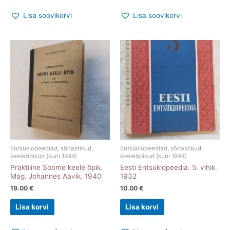
Lisa soovikorvi
Lisa soovikorvi
Entsüklopeediad, sõnastikud,
Entsüklopeediad, sõnastikud,
keeleõpikud (kuni 1944)
keeleõpikud (kuni 1944)
Praktiline Soome keele õpik.
Eesti Entsüklopeedia. 5. vihik.
Mag. Johannes Aavik. 1940
1932
19.00
€
10.00
€
Lisa korvi
Lisa korvi