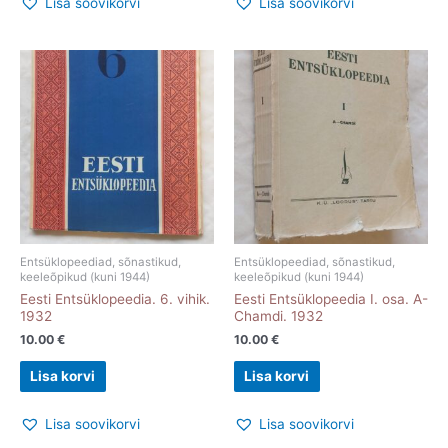
Lisa soovikorvi
Lisa soovikorvi
Entsüklopeediad, sõnastikud,
Entsüklopeediad, sõnastikud,
keeleõpikud (kuni 1944)
keeleõpikud (kuni 1944)
Eesti Entsüklopeedia. 6. vihik.
Eesti Entsüklopeedia I. osa. A-
1932
Chamdi. 1932
10.00
€
10.00
€
Lisa korvi
Lisa korvi
Lisa soovikorvi
Lisa soovikorvi