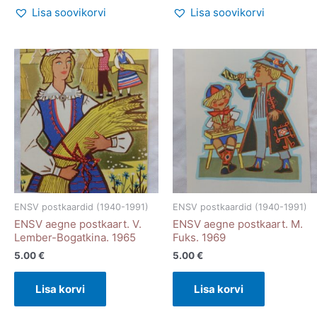
Lisa soovikorvi
Lisa soovikorvi
ENSV postkaardid (1940-1991)
ENSV postkaardid (1940-1991)
ENSV aegne postkaart. V.
ENSV aegne postkaart. M.
Lember-Bogatkina. 1965
Fuks. 1969
5.00
€
5.00
€
Lisa korvi
Lisa korvi