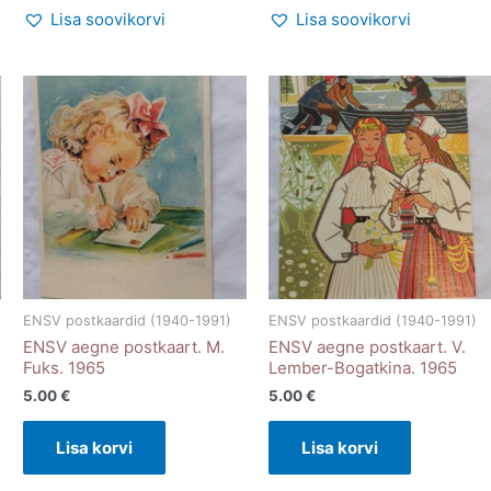
Lisa soovikorvi
Lisa soovikorvi
ENSV postkaardid (1940-1991)
ENSV postkaardid (1940-1991)
ENSV aegne postkaart. M.
ENSV aegne postkaart. V.
Fuks. 1965
Lember-Bogatkina. 1965
5.00
€
5.00
€
Lisa korvi
Lisa korvi