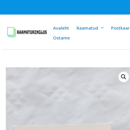
Skip
to
content
Avaleht
Raamatud
Postkaar
Ostame