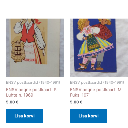
ENSV postkaardid (1940-1991)
ENSV postkaardid (1940-1991)
ENSV aegne postkaart. P.
ENSV aegne postkaart. M.
Luhtein. 1969
Fuks. 1971
5.00
€
5.00
€
Lisa korvi
Lisa korvi