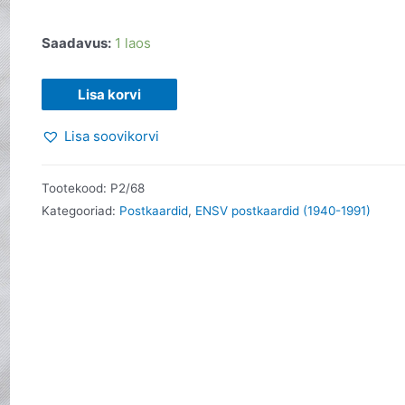
Saadavus:
1 laos
ENSV
Lisa korvi
aegne
Lisa soovikorvi
postkaart.
L.
Härm.
Tootekood:
P2/68
1982
Kategooriad:
Postkaardid
,
ENSV postkaardid (1940-1991)
kogus