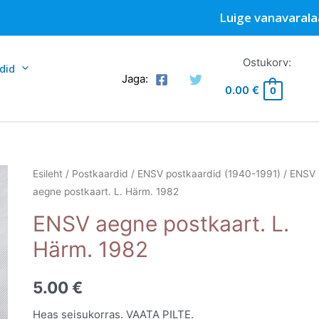
Luige vanavarala
Ostukorv:
did
Jaga:
0.00
€
0
Esileht
/
Postkaardid
/
ENSV postkaardid (1940-1991)
/ ENSV
aegne postkaart. L. Härm. 1982
ENSV aegne postkaart. L.
Härm. 1982
5.00
€
Heas seisukorras. VAATA PILTE.