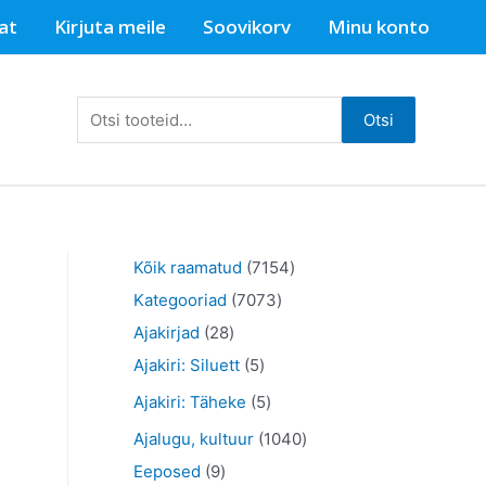
at
Kirjuta meile
Soovikorv
Minu konto
Otsi:
Otsi
7
Kõik raamatud
7154
7
1
Kategooriad
7073
2
0
5
Ajakirjad
28
8
5
7
4
Ajakiri: Siluett
5
t
t
3
t
5
Ajakiri: Täheke
5
o
o
t
o
t
1
Ajalugu, kultuur
1040
o
o
o
o
o
9
0
Eeposed
9