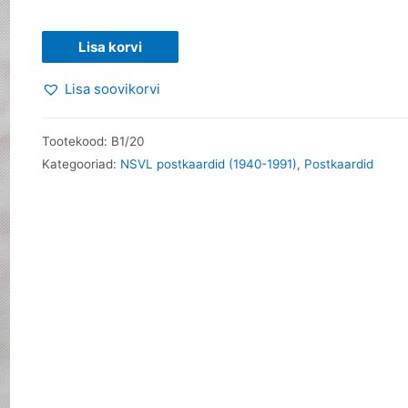
NSVL
Lisa korvi
aegne
Lisa soovikorvi
õnnitluskaart.
Vladimir
Chetverikov.
Tootekood:
B1/20
1979
Kategooriad:
NSVL postkaardid (1940-1991)
,
Postkaardid
kogus