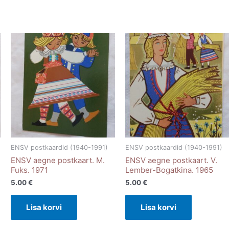
ENSV postkaardid (1940-1991)
ENSV postkaardid (1940-1991)
ENSV aegne postkaart. M.
ENSV aegne postkaart. V.
Fuks. 1971
Lember-Bogatkina. 1965
5.00
€
5.00
€
Lisa korvi
Lisa korvi