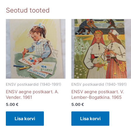
Seotud tooted
ENSV postkaardid (1940-1991)
ENSV postkaardid (1940-1991)
ENSV aegne postkaart. A.
ENSV aegne postkaart. V.
Vender. 1961
Lember-Bogatkina. 1965
5.00
€
5.00
€
Lisa korvi
Lisa korvi