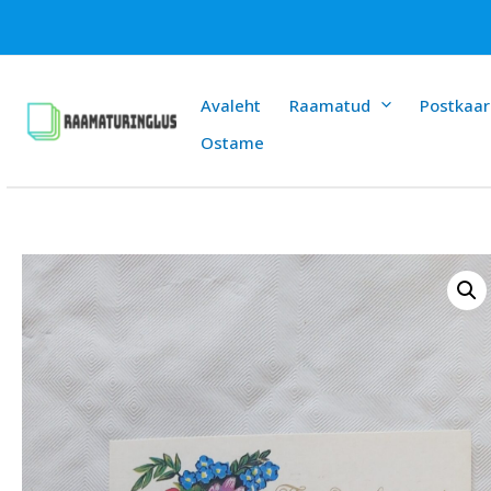
Skip
to
content
Avaleht
Raamatud
Postkaar
Ostame