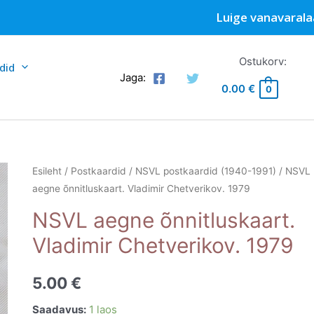
Luige vanavarala
Ostukorv:
did
Jaga:
0.00
€
0
Esileht
/
Postkaardid
/
NSVL postkaardid (1940-1991)
/ NSVL
aegne õnnitluskaart. Vladimir Chetverikov. 1979
NSVL aegne õnnitluskaart.
Vladimir Chetverikov. 1979
5.00
€
Saadavus:
1 laos