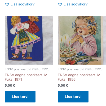
Lisa soovikorvi
Lisa soovikorvi
ENSV postkaardid (1940-1991)
ENSV postkaardid (1940-1991)
ENSV aegne postkaart. M.
ENSV aegne postkaart. M.
Fuks. 1971
Fuks. 1956
5.00
€
5.00
€
Lisa korvi
Lisa korvi