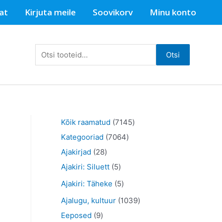
at
Kirjuta meile
Soovikorv
Minu konto
Otsi:
Otsi
7
Kõik raamatud
7145
7
1
Kategooriad
7064
2
0
4
Ajakirjad
28
8
5
6
5
Ajakiri: Siluett
5
t
t
4
t
5
Ajakiri: Täheke
5
o
o
t
o
t
1
Ajalugu, kultuur
1039
o
o
o
o
o
9
0
Eeposed
9