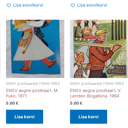
Lisa soovikorvi
Lisa soovikorvi
ENSV postkaardid (1940-1991)
ENSV postkaardid (1940-1991)
ENSV aegne postkaart. M.
ENSV aegne postkaart. V.
Fuks. 1971
Lember-Bogatkina. 1964
5.00
€
5.00
€
Lisa korvi
Lisa korvi