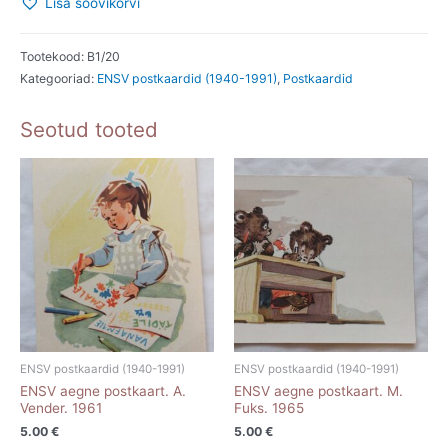
Lisa soovikorvi
postkaart.
M.
Fuks.
Tootekood:
B1/20
Kategooriad:
ENSV postkaardid (1940-1991)
,
Postkaardid
1964
kogus
Seotud tooted
ENSV postkaardid (1940-1991)
ENSV postkaardid (1940-1991)
ENSV aegne postkaart. A.
ENSV aegne postkaart. M.
Vender. 1961
Fuks. 1965
5.00
€
5.00
€