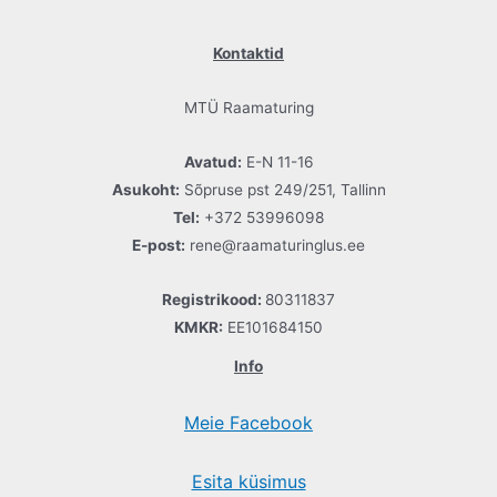
Kontaktid
MTÜ Raamaturing
Avatud:
E-N 11-16
Asukoht:
Sõpruse pst 249/251, Tallinn
Tel:
+372 53996098
E-post:
rene@raamaturinglus.ee
Registrikood:
80311837
KMKR:
EE101684150
Info
Meie Facebook
Esita küsimus