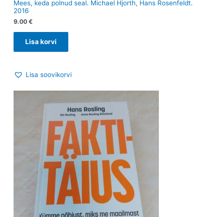
Mees, keda polnud seal. Michael Hjorth, Hans Rosenfeldt.
2016
9.00
€
Lisa korvi
Lisa soovikorvi