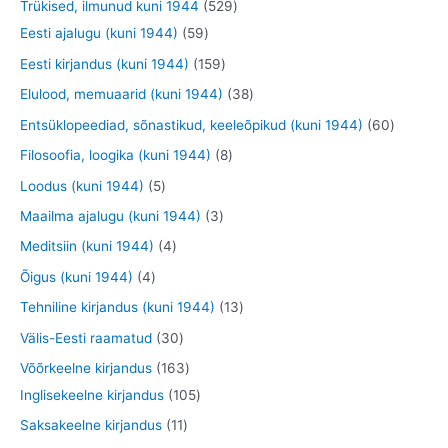
9
5
Trükised, ilmunud kuni 1944
529
t
t
e
o
o
o
t
5
2
Eesti ajalugu (kuni 1944)
59
t
d
d
d
o
9
9
1
Eesti kirjandus (kuni 1944)
159
e
e
e
o
t
t
5
3
Elulood, memuaarid (kuni 1944)
38
t
t
t
d
o
o
9
8
6
Entsüklopeediad, sõnastikud, keeleõpikud (kuni 1944)
60
e
o
o
t
t
0
8
Filosoofia, loogika (kuni 1944)
8
t
d
d
o
o
t
t
5
Loodus (kuni 1944)
5
e
e
o
o
o
o
t
3
Maailma ajalugu (kuni 1944)
3
t
t
d
d
o
o
o
t
4
Meditsiin (kuni 1944)
4
e
e
d
d
o
o
t
4
Õigus (kuni 1944)
4
t
t
e
e
d
o
o
t
1
Tehniline kirjandus (kuni 1944)
13
t
t
e
d
o
o
3
3
Välis-Eesti raamatud
30
t
e
d
o
t
0
1
Võõrkeelne kirjandus
163
t
e
d
o
t
6
1
Inglisekeelne kirjandus
105
t
e
o
o
3
0
1
Saksakeelne kirjandus
11
t
d
o
t
5