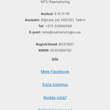
MTÜ Raamaturing
Avatud:
E-N 11-16
Asukoht:
Sõpruse pst 249/251, Tallinn
Tel:
+372 53996098
E-post:
rene@raamaturinglus.ee
Registrikood:
80311837
KMKR:
EE101684150
Info
Meie Facebook
Esita küsimus
Kuidas osta?