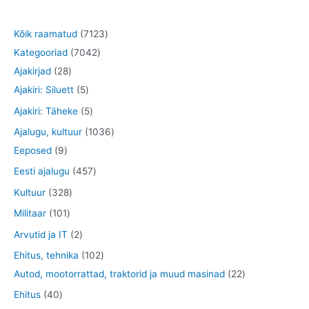
7
Kõik raamatud
7123
7
1
Kategooriad
7042
2
0
2
Ajakirjad
28
8
5
4
3
Ajakiri: Siluett
5
t
t
2
t
5
Ajakiri: Täheke
5
o
o
t
o
t
1
Ajalugu, kultuur
1036
o
o
o
o
o
9
0
Eeposed
9
d
d
o
d
o
t
3
4
Eesti ajalugu
457
e
e
d
e
d
o
6
5
3
Kultuur
328
t
t
e
t
e
o
t
7
2
1
Militaar
101
t
t
d
o
t
8
0
2
Arvutid ja IT
2
e
o
o
t
1
t
1
Ehitus, tehnika
102
t
d
o
o
t
o
0
2
Autod, mootorrattad, traktorid ja muud masinad
22
e
d
o
o
o
2
2
4
Ehitus
40
t
e
d
o
d