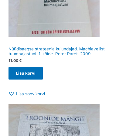
Nüüdisaegse strateegia kujundajad. Machiavellist
tuumaajastuni. 1. köide. Peter Paret. 2009
11.00
€
Lisa korvi
Lisa soovikorvi