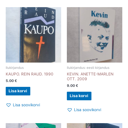
Ilukirjandus
Ilukirjandus: eesti kirjandus
KAUPO. REIN RAUD. 1990
KEVIN. ANETTE-MARLEN
OTT. 2009
5.00
€
9.00
€
Lisa korvi
Lisa korvi
Lisa soovikorvi
Lisa soovikorvi