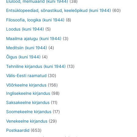
3
Elulood, memuaarid (kuni 1944)
38
t
t
t
d
o
o
9
8
6
Entsüklopeediad, sõnastikud, keeleõpikud (kuni 1944)
60
e
o
o
t
t
0
8
Filosoofia, loogika (kuni 1944)
8
t
d
d
o
o
t
t
5
Loodus (kuni 1944)
5
e
e
o
o
o
o
t
3
Maailma ajalugu (kuni 1944)
3
t
t
d
d
o
o
o
t
4
Meditsiin (kuni 1944)
4
e
e
d
d
o
o
t
4
Õigus (kuni 1944)
4
t
t
e
e
d
o
o
t
1
Tehniline kirjandus (kuni 1944)
13
t
t
e
d
o
o
3
3
Välis-Eesti raamatud
30
t
e
d
o
t
0
1
Võõrkeelne kirjandus
156
t
e
d
o
t
5
9
Inglisekeelne kirjandus
98
t
e
o
o
6
8
1
Saksakeelne kirjandus
11
t
d
o
t
t
1
1
Soomekeelne kirjandus
17
e
d
o
o
t
7
2
Venekeelne kirjandus
29
t
e
o
o
o
t
9
6
Postkaardid
653
t
d
d
o
o