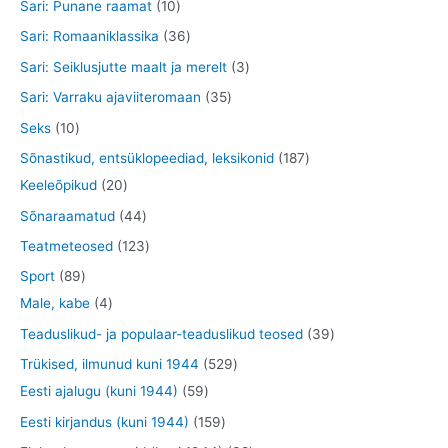
5
1
Sari: Punane raamat
10
t
e
d
o
o
t
0
3
Sari: Romaaniklassika
36
t
e
d
d
o
t
6
3
Sari: Seiklusjutte maalt ja merelt
3
t
e
e
o
o
t
t
3
Sari: Varraku ajaviiteromaan
35
t
t
d
o
o
o
5
1
Seks
10
e
d
o
o
t
0
1
Sõnastikud, entsüklopeediad, leksikonid
187
t
e
d
d
o
t
2
8
Keeleõpikud
20
t
e
e
o
o
0
7
4
Sõnaraamatud
44
t
t
d
o
t
t
4
1
Teatmeteosed
123
e
d
o
o
t
2
8
Sport
89
t
e
o
o
o
3
9
4
Male, kabe
4
t
d
d
o
t
t
t
3
Teaduslikud- ja populaar-teaduslikud teosed
39
e
e
d
o
o
o
9
5
Trükised, ilmunud kuni 1944
529
t
t
e
o
o
o
t
5
2
Eesti ajalugu (kuni 1944)
59
t
d
d
d
o
9
9
1
Eesti kirjandus (kuni 1944)
159
e
e
e
o
t
t
5