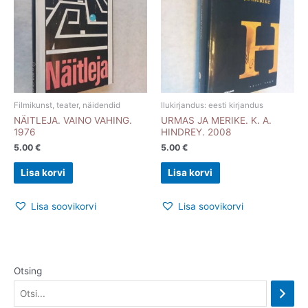
Filmikunst, teater, näidendid
Ilukirjandus: eesti kirjandus
NÄITLEJA. VAINO VAHING.
URMAS JA MERIKE. K. A.
1976
HINDREY. 2008
5.00
€
5.00
€
Lisa korvi
Lisa korvi
Lisa soovikorvi
Lisa soovikorvi
Otsing