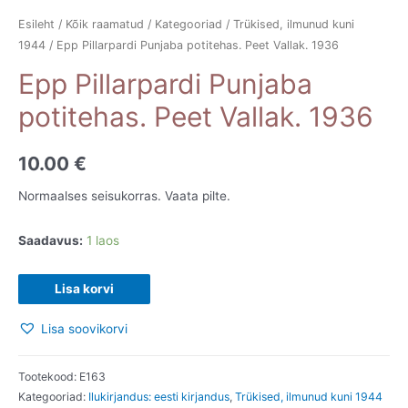
Esileht
/
Kõik raamatud
/
Kategooriad
/
Trükised, ilmunud kuni
1944
/ Epp Pillarpardi Punjaba potitehas. Peet Vallak. 1936
Epp Pillarpardi Punjaba
potitehas. Peet Vallak. 1936
10.00
€
Normaalses seisukorras. Vaata pilte.
Saadavus:
1 laos
Epp
Lisa korvi
Pillarpardi
Lisa soovikorvi
Punjaba
potitehas.
Peet
Tootekood:
E163
Kategooriad:
Ilukirjandus: eesti kirjandus
,
Trükised, ilmunud kuni 1944
Vallak.