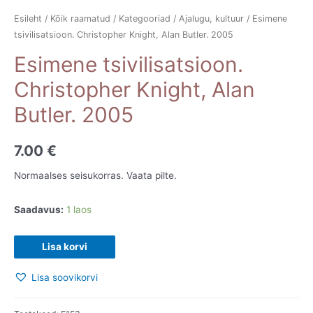
Esileht
/
Kõik raamatud
/
Kategooriad
/
Ajalugu, kultuur
/ Esimene
tsivilisatsioon. Christopher Knight, Alan Butler. 2005
Esimene tsivilisatsioon.
Christopher Knight, Alan
Butler. 2005
7.00
€
Normaalses seisukorras. Vaata pilte.
Saadavus:
1 laos
Esimene
Lisa korvi
tsivilisatsioon.
Lisa soovikorvi
Christopher
Knight,
Alan