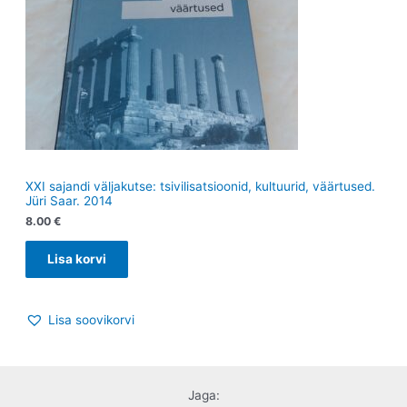
XXI sajandi väljakutse: tsivilisatsioonid, kultuurid, väärtused.
Jüri Saar. 2014
8.00
€
Lisa korvi
Lisa soovikorvi
Jaga: