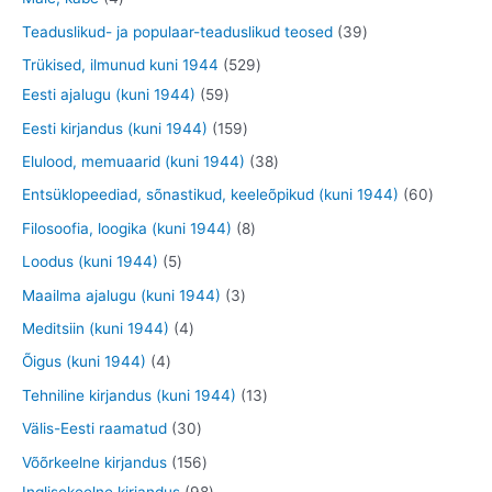
t
d
d
o
t
t
t
3
Teaduslikud- ja populaar-teaduslikud teosed
39
e
e
d
o
o
o
9
5
Trükised, ilmunud kuni 1944
529
t
t
e
o
o
o
t
5
2
Eesti ajalugu (kuni 1944)
59
t
d
d
d
o
9
9
1
Eesti kirjandus (kuni 1944)
159
e
e
e
o
t
t
5
3
Elulood, memuaarid (kuni 1944)
38
t
t
t
d
o
o
9
8
6
Entsüklopeediad, sõnastikud, keeleõpikud (kuni 1944)
60
e
o
o
t
t
0
8
Filosoofia, loogika (kuni 1944)
8
t
d
d
o
o
t
t
5
Loodus (kuni 1944)
5
e
e
o
o
o
o
t
3
Maailma ajalugu (kuni 1944)
3
t
t
d
d
o
o
o
t
4
Meditsiin (kuni 1944)
4
e
e
d
d
o
o
t
4
Õigus (kuni 1944)
4
t
t
e
e
d
o
o
t
1
Tehniline kirjandus (kuni 1944)
13
t
t
e
d
o
o
3
3
Välis-Eesti raamatud
30
t
e
d
o
t
0
1
Võõrkeelne kirjandus
156
t
e
d
o
t
5
9
Inglisekeelne kirjandus
98