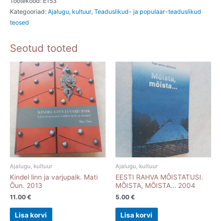
Tootekood:
E153
Kategooriad:
Ajalugu, kultuur
,
Teaduslikud- ja populaar-teaduslikud
Butler.
teosed
2005
kogus
Seotud tooted
Ajalugu, kultuur
Ajalugu, kultuur
Kindel linn ja varjupaik. Mati
EESTI RAHVA MÕISTATUSI.
Õun. 2013
MÕISTA, MÕISTA… 2004
11.00
€
5.00
€
Lisa korvi
Lisa korvi