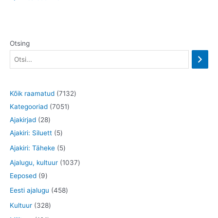
Otsing
7
Kõik raamatud
7132
7
1
Kategooriad
7051
2
0
3
Ajakirjad
28
8
5
5
2
Ajakiri: Siluett
5
t
t
1
t
5
Ajakiri: Täheke
5
o
o
t
o
t
1
Ajalugu, kultuur
1037
o
o
o
o
o
9
0
Eeposed
9
d
d
o
d
o
t
3
4
Eesti ajalugu
458
e
e
d
e
d
o
7
5
3
Kultuur
328
t
t
e
t
e
o
t
8
2