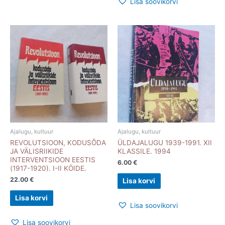
Lisa soovikorvi
Ajalugu, kultuur
Ajalugu, kultuur
REVOLUTSIOON, KODUSÕDA
ÜLDAJALUGU 1939-1991. XII
JA VÄLISRIIKIDE
KLASSILE. 1994
INTERVENTSIOON EESTIS
6.00
€
(1917-1920). I-II KÖIDE.
22.00
€
Lisa korvi
Lisa korvi
Lisa soovikorvi
Lisa soovikorvi