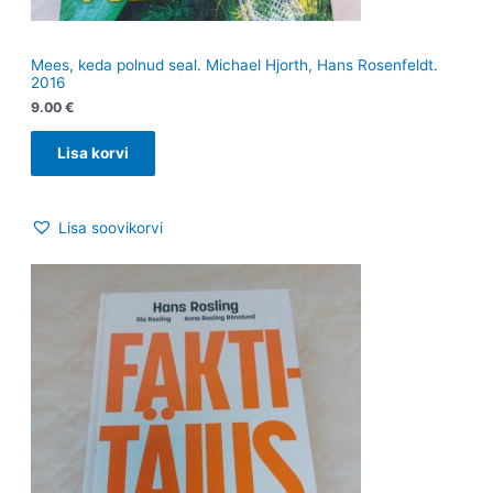
Mees, keda polnud seal. Michael Hjorth, Hans Rosenfeldt.
2016
9.00
€
Lisa korvi
Lisa soovikorvi