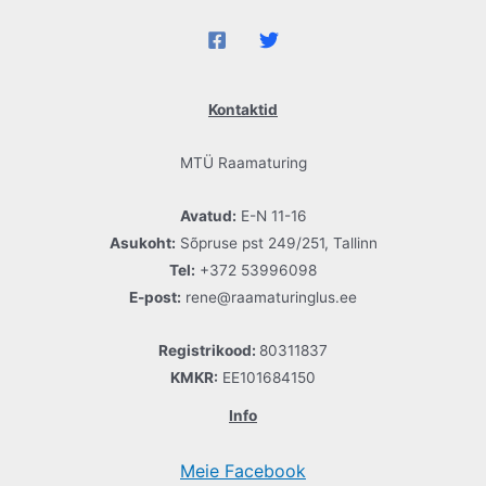
Kontaktid
MTÜ Raamaturing
Avatud:
E-N 11-16
Asukoht:
Sõpruse pst 249/251, Tallinn
Tel:
+372 53996098
E-post:
rene@raamaturinglus.ee
Registrikood:
80311837
KMKR:
EE101684150
Info
Meie Facebook