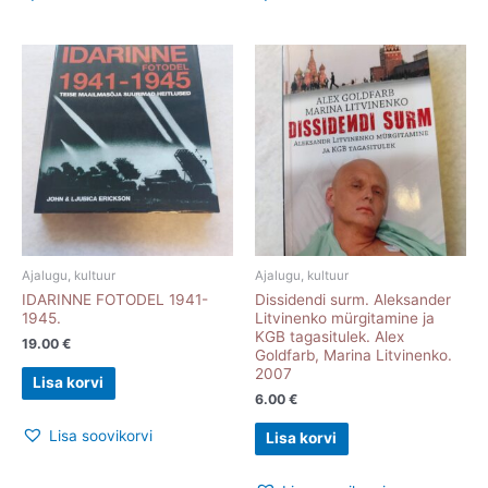
Ajalugu, kultuur
Ajalugu, kultuur
IDARINNE FOTODEL 1941-
Dissidendi surm. Aleksander
1945.
Litvinenko mürgitamine ja
KGB tagasitulek. Alex
19.00
€
Goldfarb, Marina Litvinenko.
2007
Lisa korvi
6.00
€
Lisa soovikorvi
Lisa korvi