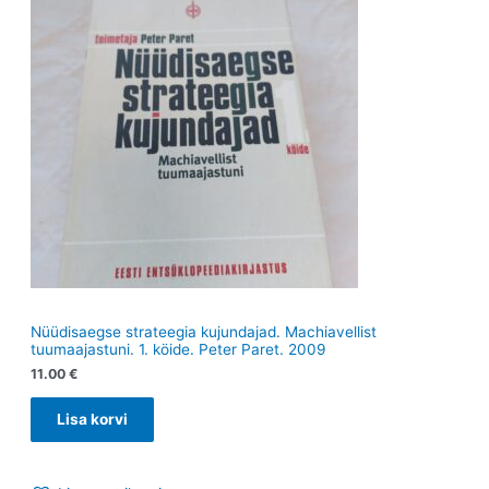
t
t
Nüüdisaegse strateegia kujundajad. Machiavellist
tuumaajastuni. 1. köide. Peter Paret. 2009
11.00
€
Lisa korvi