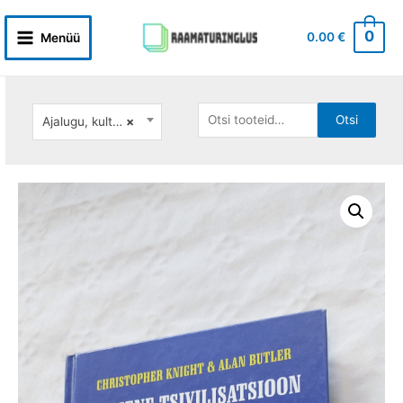
Skip
to
0
0.00
€
Menüü
Main
content
Menu
Otsi:
Otsi
Ajalugu, kultuur
×