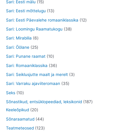
4
8
1
Sari: Eesti mälu
15
t
e
d
o
t
t
5
1
Sari: Eesti mõttelugu
13
t
e
o
o
o
t
3
1
Sari: Eesti Päevalehe romaaniklassika
12
t
d
o
o
o
t
2
3
Sari: Loomingu Raamatukogu
38
e
d
d
o
o
t
8
6
Sari: Mirabilia
6
t
e
e
d
o
o
t
t
2
Sari: Öölane
25
t
t
e
d
o
o
o
5
1
Sari: Punane raamat
10
t
e
d
o
o
t
0
3
Sari: Romaaniklassika
36
t
e
d
d
o
t
6
3
Sari: Seiklusjutte maalt ja merelt
3
t
e
e
o
o
t
t
3
Sari: Varraku ajaviiteromaan
35
t
t
d
o
o
o
5
1
Seks
10
e
d
o
o
t
0
1
Sõnastikud, entsüklopeediad, leksikonid
187
t
e
d
d
o
t
2
8
Keeleõpikud
20
t
e
e
o
o
0
7
4
Sõnaraamatud
44
t
t
d
o
t
t
4
1
Teatmeteosed
123
e
d
o
o