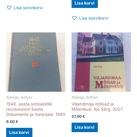
Lisa korvi
Lisa soovikorvi
Lisa soovikorvi
Ajalugu, kultuur
Ajalugu, kultuur
1940. aasta sotsialistlik
Viljandimaa mõisad ja
revolutsioon Eestis.
Mõisnikud. Alo Särg. 2007
Dokumente ja materjale. 1960
37.00
€
9.00
€
Lisa korvi
Lisa korvi