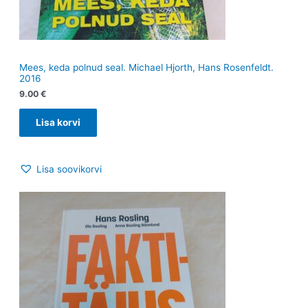
Mees, keda polnud seal. Michael Hjorth, Hans Rosenfeldt.
2016
9.00
€
Lisa korvi
Lisa soovikorvi