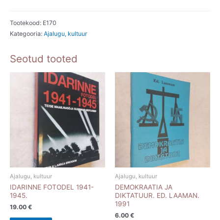
Irmijajeva.
2002
Tootekood:
E170
Kategooria:
Ajalugu, kultuur
kogus
Seotud tooted
Ajalugu, kultuur
Ajalugu, kultuur
IDARINNE FOTODEL 1941-
DEMOKRAATIA JA
1945.
DIKTATUUR. ED. LAAMAN.
1991
19.00
€
6.00
€