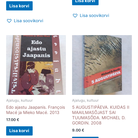
Lisa korvi
Lisa korvi
Lisa soovikorvi
Lisa soovikorvi
Ajalugu, kultuur
Ajalugu, kultuur
Edo ajastu Jaapanis. François
5 AUGUSTIPÄEVA. KUIDAS II
Macé ja Mieko Macé. 2013
MAAILMASÕJAST SAI
TUUMASÕDA. MICHAEL D.
17.00
€
GORDIN. 2008
9.00
€
Lisa korvi