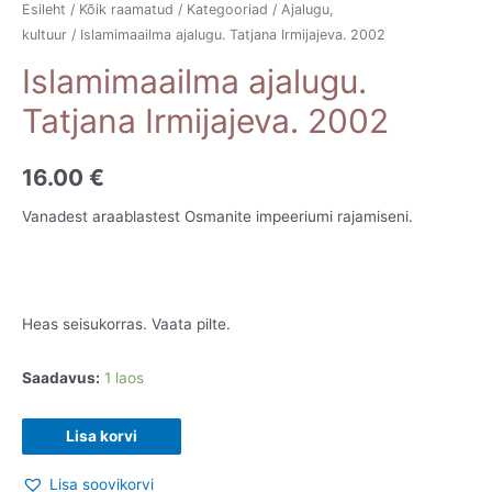
Esileht
/
Kõik raamatud
/
Kategooriad
/
Ajalugu,
kultuur
/ Islamimaailma ajalugu. Tatjana Irmijajeva. 2002
Islamimaailma ajalugu.
Tatjana Irmijajeva. 2002
16.00
€
Vanadest araablastest Osmanite impeeriumi rajamiseni.
Heas seisukorras. Vaata pilte.
Saadavus:
1 laos
Islamimaailma
Lisa korvi
ajalugu.
Lisa soovikorvi
Tatjana