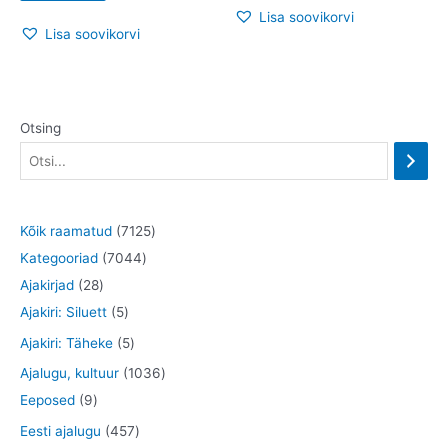
Lisa soovikorvi
Lisa soovikorvi
Otsing
7
Kõik raamatud
7125
7
1
Kategooriad
7044
2
0
2
Ajakirjad
28
8
5
4
5
Ajakiri: Siluett
5
t
t
4
t
5
Ajakiri: Täheke
5
o
o
t
o
t
1
Ajalugu, kultuur
1036
o
o
o
o
o
9
0
Eeposed
9
d
d
o
d
o
t
3
4
Eesti ajalugu
457
e
e
d
e