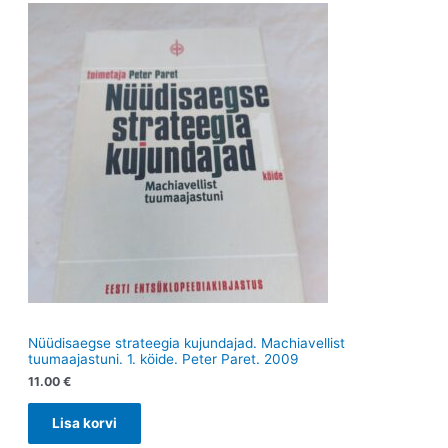
t
e
t
e
t
t
Nüüdisaegse strateegia kujundajad. Machiavellist
tuumaajastuni. 1. köide. Peter Paret. 2009
11.00
€
Lisa korvi