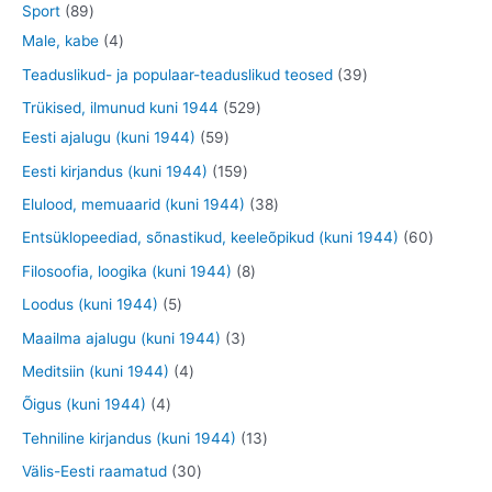
t
2
8
Sport
89
t
e
o
o
o
3
9
4
Male, kabe
4
t
d
d
o
t
t
t
3
Teaduslikud- ja populaar-teaduslikud teosed
39
e
e
d
o
o
o
9
5
Trükised, ilmunud kuni 1944
529
t
t
e
o
o
o
t
5
2
Eesti ajalugu (kuni 1944)
59
t
d
d
d
o
9
9
1
Eesti kirjandus (kuni 1944)
159
e
e
e
o
t
t
5
3
Elulood, memuaarid (kuni 1944)
38
t
t
t
d
o
o
9
8
6
Entsüklopeediad, sõnastikud, keeleõpikud (kuni 1944)
60
e
o
o
t
t
0
8
Filosoofia, loogika (kuni 1944)
8
t
d
d
o
o
t
t
5
Loodus (kuni 1944)
5
e
e
o
o
o
o
t
3
Maailma ajalugu (kuni 1944)
3
t
t
d
d
o
o
o
t
4
Meditsiin (kuni 1944)
4
e
e
d
d
o
o
t
4
Õigus (kuni 1944)
4
t
t
e
e
d
o
o
t
1
Tehniline kirjandus (kuni 1944)
13
t
t
e
d
o
o
3
3
Välis-Eesti raamatud
30
t
e
d