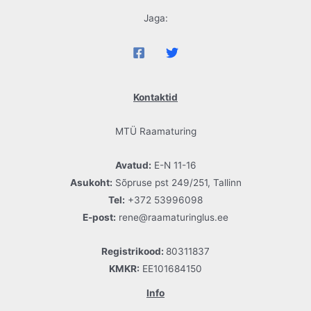
Jaga:
Kontaktid
MTÜ Raamaturing
Avatud:
E-N 11-16
Asukoht:
Sõpruse pst 249/251, Tallinn
Tel:
+372 53996098
E-post:
rene@raamaturinglus.ee
Registrikood:
80311837
KMKR:
EE101684150
Info