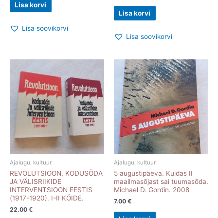
Lisa korvi
Lisa korvi
Lisa soovikorvi
Lisa soovikorvi
Ajalugu, kultuur
Ajalugu, kultuur
REVOLUTSIOON, KODUSÕDA
5 augustipäeva. Kuidas II
JA VÄLISRIIKIDE
maailmasõjast sai tuumasõda.
INTERVENTSIOON EESTIS
Michael D. Gordin. 2008
(1917-1920). I-II KÖIDE.
7.00
€
22.00
€