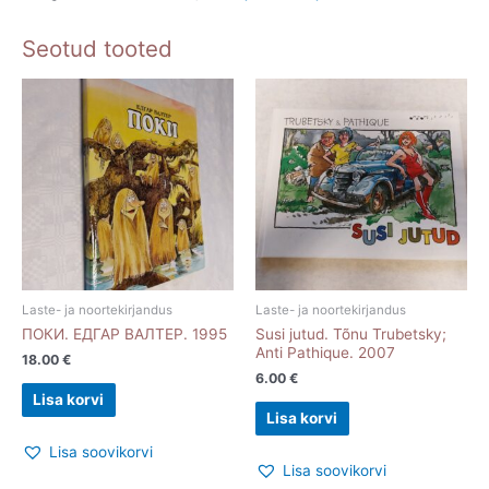
Seotud tooted
Laste- ja noortekirjandus
Laste- ja noortekirjandus
ПОКИ. ЕДГАР ВАЛТЕР. 1995
Susi jutud. Tõnu Trubetsky;
Anti Pathique. 2007
18.00
€
6.00
€
Lisa korvi
Lisa korvi
Lisa soovikorvi
Lisa soovikorvi