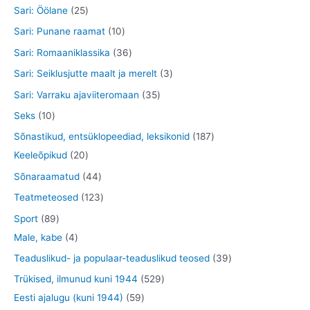
o
o
t
t
2
Sari: Öölane
25
t
t
e
d
o
o
o
5
1
Sari: Punane raamat
10
t
e
d
o
o
t
0
3
Sari: Romaaniklassika
36
t
e
d
d
o
t
6
3
Sari: Seiklusjutte maalt ja merelt
3
t
e
e
o
o
t
t
3
Sari: Varraku ajaviiteromaan
35
t
t
d
o
o
o
5
1
Seks
10
e
d
o
o
t
0
1
Sõnastikud, entsüklopeediad, leksikonid
187
t
e
d
d
o
t
2
8
Keeleõpikud
20
t
e
e
o
o
0
7
4
Sõnaraamatud
44
t
t
d
o
t
t
4
1
Teatmeteosed
123
e
d
o
o
t
2
8
Sport
89
t
e
o
o
o
3
9
4
Male, kabe
4
t
d
d
o
t
t
t
3
Teaduslikud- ja populaar-teaduslikud teosed
39
e
e
d
o
o
o
9
5
Trükised, ilmunud kuni 1944
529
t
t
e
o
o
o
t
5
2
Eesti ajalugu (kuni 1944)
59
t
d