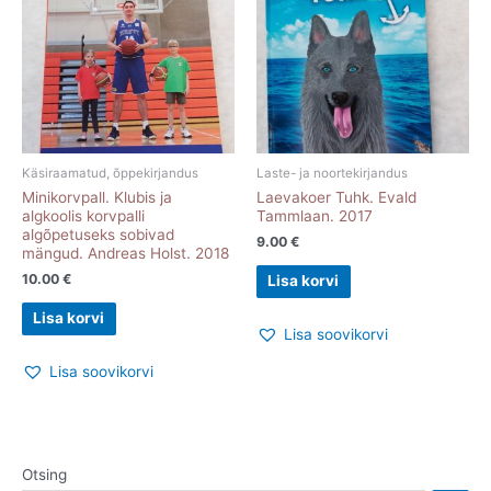
Käsiraamatud, õppekirjandus
Laste- ja noortekirjandus
Minikorvpall. Klubis ja
Laevakoer Tuhk. Evald
algkoolis korvpalli
Tammlaan. 2017
algõpetuseks sobivad
9.00
€
mängud. Andreas Holst. 2018
10.00
€
Lisa korvi
Lisa korvi
Lisa soovikorvi
Lisa soovikorvi
Otsing