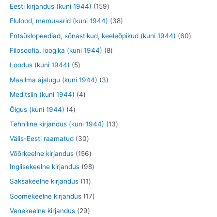
d
d
o
9
9
1
Eesti kirjandus (kuni 1944)
159
e
e
e
o
t
t
5
3
Elulood, memuaarid (kuni 1944)
38
t
t
t
d
o
o
9
8
6
Entsüklopeediad, sõnastikud, keeleõpikud (kuni 1944)
60
e
o
o
t
t
0
8
Filosoofia, loogika (kuni 1944)
8
t
d
d
o
o
t
t
5
Loodus (kuni 1944)
5
e
e
o
o
o
o
t
3
Maailma ajalugu (kuni 1944)
3
t
t
d
d
o
o
o
t
4
Meditsiin (kuni 1944)
4
e
e
d
d
o
o
t
4
Õigus (kuni 1944)
4
t
t
e
e
d
o
o
t
1
Tehniline kirjandus (kuni 1944)
13
t
t
e
d
o
o
3
3
Välis-Eesti raamatud
30
t
e
d
o
t
0
1
Võõrkeelne kirjandus
156
t
e
d
o
t
5
9
Inglisekeelne kirjandus
98
t
e
o
o
6
8
1
Saksakeelne kirjandus
11
t
d
o
t
t
1
1
Soomekeelne kirjandus
17
e
d
o
o
t
7
2
Venekeelne kirjandus
29
t
e