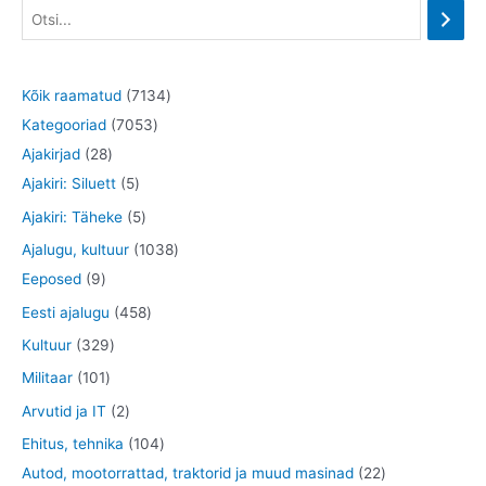
7
Kõik raamatud
7134
7
1
Kategooriad
7053
2
0
3
Ajakirjad
28
8
5
5
4
Ajakiri: Siluett
5
t
t
3
t
5
Ajakiri: Täheke
5
o
o
t
o
t
1
Ajalugu, kultuur
1038
o
o
o
o
o
9
0
Eeposed
9
d
d
o
d
o
t
3
4
Eesti ajalugu
458
e
e
d
e
d
o
8
5
3
Kultuur
329
t
t
e
t
e
o
t
8
2
1
Militaar
101
t
t
d
o
t
9
0
2
Arvutid ja IT
2
e
o
o
t
1
t
1
Ehitus, tehnika
104
t
d
o
o
t
o
0
2
Autod, mootorrattad, traktorid ja muud masinad
22
e