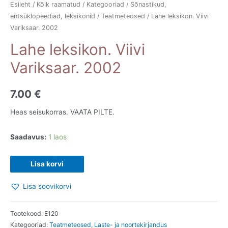
Esileht
/
Kõik raamatud
/
Kategooriad
/
Sõnastikud,
entsüklopeediad, leksikonid
/
Teatmeteosed
/ Lahe leksikon. Viivi
Variksaar. 2002
Lahe leksikon. Viivi
Variksaar. 2002
7.00
€
Heas seisukorras. VAATA PILTE.
Saadavus:
1 laos
Lahe
Lisa korvi
leksikon.
Lisa soovikorvi
Viivi
Variksaar.
2002
Tootekood:
E120
Kategooriad:
Teatmeteosed
,
Laste- ja noortekirjandus
kogus