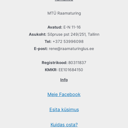
MTÜ Raamaturing
Avatud:
E-N 11-16
Asukoht:
Sõpruse pst 249/251, Tallinn
Tel:
+372 53996098
E-post:
rene@raamaturinglus.ee
Registrikood:
80311837
KMKR:
EE101684150
Info
Meie Facebook
Esita küsimus
Kuidas osta?