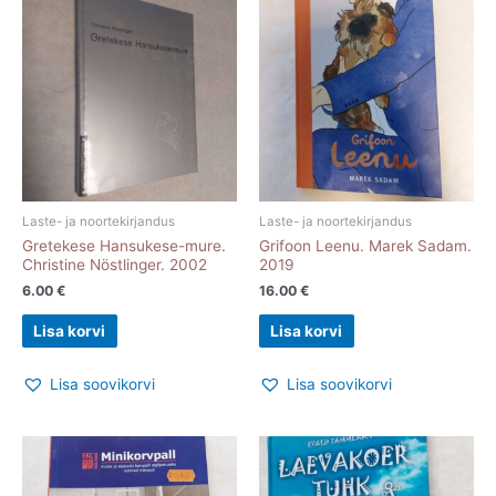
Laste- ja noortekirjandus
Laste- ja noortekirjandus
Gretekese Hansukese-mure.
Grifoon Leenu. Marek Sadam.
Christine Nöstlinger. 2002
2019
6.00
€
16.00
€
Lisa korvi
Lisa korvi
Lisa soovikorvi
Lisa soovikorvi