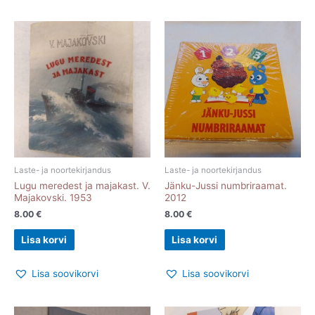
Laste- ja noortekirjandus
Laste- ja noortekirjandus
Lugu meredest ja majakast. V.
Jänku-Jussi numbriraamat.
Majakovski. 1953
2012
8.00
€
8.00
€
Lisa korvi
Lisa korvi
Lisa soovikorvi
Lisa soovikorvi