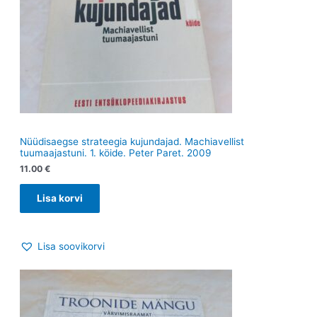
Nüüdisaegse strateegia kujundajad. Machiavellist
tuumaajastuni. 1. köide. Peter Paret. 2009
11.00
€
Lisa korvi
Lisa soovikorvi