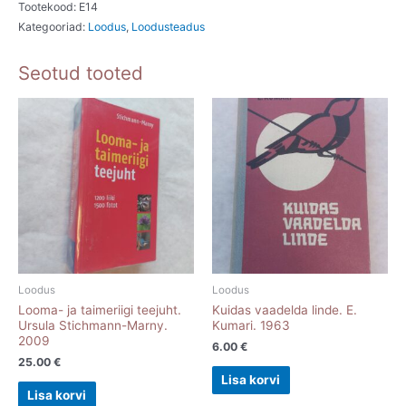
2012
Tootekood:
E14
Kategooriad:
Loodus
,
Loodusteadus
kogus
Seotud tooted
Loodus
Loodus
Looma- ja taimeriigi teejuht.
Kuidas vaadelda linde. E.
Ursula Stichmann-Marny.
Kumari. 1963
2009
6.00
€
25.00
€
Lisa korvi
Lisa korvi