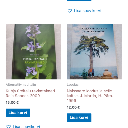
Lisa soovikorvi
Alternatiivmeditsiin
Loodus
Kubja ürditalu ravimtaimed.
Naissaare loodus ja selle
Rein Sander. 2009
kaitse. J. Martin, H. Pärn.
1999
15.00
€
12.00
€
Lisa korvi
Lisa korvi
Lisa soovikorvi