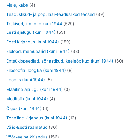
e
o
o
o
3
9
4
Male, kabe
4
t
d
d
o
t
t
t
3
Teaduslikud- ja populaar-teaduslikud teosed
39
e
e
d
o
o
o
9
5
Trükised, ilmunud kuni 1944
529
t
t
e
o
o
o
t
5
2
Eesti ajalugu (kuni 1944)
59
t
d
d
d
o
9
9
1
Eesti kirjandus (kuni 1944)
159
e
e
e
o
t
t
5
3
Elulood, memuaarid (kuni 1944)
38
t
t
t
d
o
o
9
8
6
Entsüklopeediad, sõnastikud, keeleõpikud (kuni 1944)
60
e
o
o
t
t
0
8
Filosoofia, loogika (kuni 1944)
8
t
d
d
o
o
t
t
5
Loodus (kuni 1944)
5
e
e
o
o
o
o
t
3
Maailma ajalugu (kuni 1944)
3
t
t
d
d
o
o
o
t
4
Meditsiin (kuni 1944)
4
e
e
d
d
o
o
t
4
Õigus (kuni 1944)
4
t
t
e
e
d
o
o
t
1
Tehniline kirjandus (kuni 1944)
13
t
t
e
d
o
o
3
3
Välis-Eesti raamatud
30
t
e
d
o
t
0
1
Võõrkeelne kirjandus
156
t