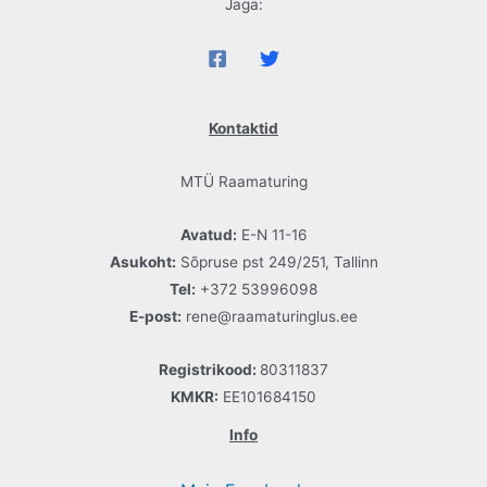
Jaga:
Kontaktid
MTÜ Raamaturing
Avatud:
E-N 11-16
Asukoht:
Sõpruse pst 249/251, Tallinn
Tel:
+372 53996098
E-post:
rene@raamaturinglus.ee
Registrikood:
80311837
KMKR:
EE101684150
Info