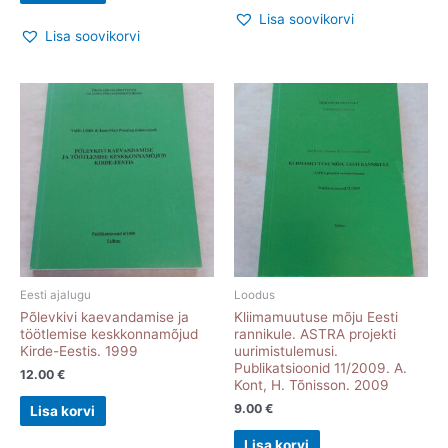
Lisa soovikorvi
Lisa soovikorvi
Eesti ajalugu
Loodus
Põlevkivi kaevandamise ja
Kliimamuutuse mõju Eesti
töötlemise keskkonnamõjud
rannikule. ASTRA projekti
Kirde-Eestis. 1999
uurimistulemusi.
Publikatsioonid 11/2009. A.
12.00
€
Kont, H. Tõnisson. 2009
9.00
€
Lisa korvi
Lisa korvi