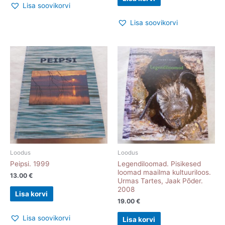
Lisa soovikorvi
Lisa soovikorvi
Loodus
Loodus
Peipsi. 1999
Legendiloomad. Pisikesed
loomad maailma kultuuriloos.
13.00
€
Urmas Tartes, Jaak Põder.
2008
Lisa korvi
19.00
€
Lisa soovikorvi
Lisa korvi