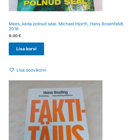
Mees, keda polnud seal. Michael Hjorth, Hans Rosenfeldt.
2016
9.00
€
Lisa korvi
Lisa soovikorvi