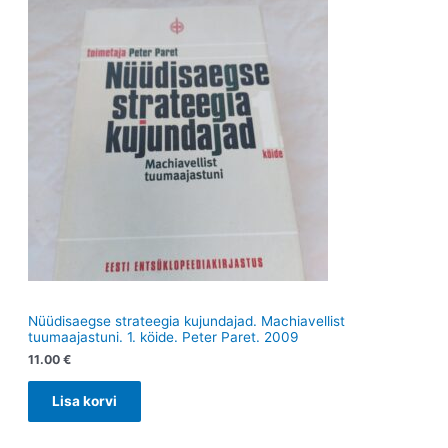
t
t
Nüüdisaegse strateegia kujundajad. Machiavellist
tuumaajastuni. 1. köide. Peter Paret. 2009
11.00
€
Lisa korvi