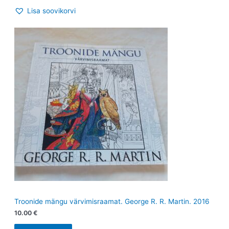
Lisa soovikorvi
Troonide mängu värvimisraamat. George R. R. Martin. 2016
10.00
€