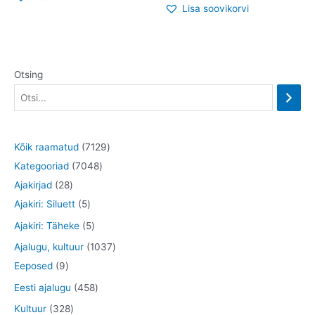
Lisa soovikorvi
Otsing
7
Kõik raamatud
7129
7
1
Kategooriad
7048
2
0
2
Ajakirjad
28
8
5
4
9
Ajakiri: Siluett
5
t
t
8
t
5
Ajakiri: Täheke
5
o
o
t
o
t
1
Ajalugu, kultuur
1037
o
o
o
o
o
9
0
Eeposed
9
d
d
o
d
o
t
3
4
Eesti ajalugu
458
e
e
d
e
d
o
7
5
3
Kultuur
328